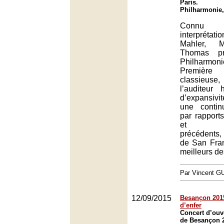
Paris.
Philharmonie,
Connu 
interpréta
Mahler, M
Thomas pr
Philharmon
Premièr
classieus
l’auditeur
d’expansiv
une contin
par rapport
et enre
précédents,
de San Fran
meilleurs de
Par Vincent G
12/09/2015
Besançon 2015
d’enfer
Concert d’ouve
de Besançon 2