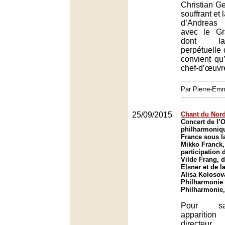
Christian G
souffrant et
d’Andreas 
avec le Gr
dont la
perpétuelle
convient qu
chef-d’œuvr
Par Pierre-E
25/09/2015
Chant du Nor
Concert de l’
philharmoniq
France sous la
Mikko Franck,
participation 
Vilde Frang, d
Elsner et de 
Alisa Kolosova
Philharmonie 
Philharmonie,
Pour s
apparitio
directeu