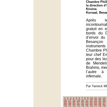
Chambre Phil
la direction 
Krivine.
Kursaal, Bes
Après l
incontour
gratuit en e
bords du 
d’envoi du 
Besançon 
instruments
Chambre Ph
leur chef E
pour des lec
de Mendels
Brahms, men
l’autre à
infernale.
Par Yannick 
1
2
3
4
5
6
7
8
9
10
11
12
13
26
27
28
29
30
31
32
33
34
35
48
49
50
51
52
53
54
55
56
57
70
71
72
73
74
75
76
77
78
79