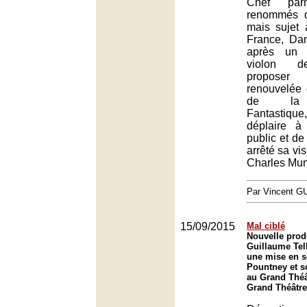
Chef par
renommés 
mais sujet
France, Dan
après un 
violon d
proposer
renouvelée 
de la 
Fantastiqu
déplaire à
public et de 
arrêté sa vi
Charles Mun
Par Vincent G
15/09/2015
Mal ciblé
Nouvelle prod
Guillaume Tel
une mise en s
Pountney et so
au Grand Théâ
Grand Théâtre