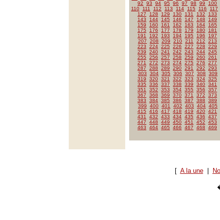
92
93
94
95
96
97
98
99
100
110
111
112
113
114
115
116
117
127
128
129
130
131
132
133
143
144
145
146
147
148
149
159
160
161
162
163
164
165
175
176
177
178
179
180
181
191
192
193
194
195
196
197
207
208
209
210
211
212
213
223
224
225
226
227
228
229
239
240
241
242
243
244
245
255
256
257
258
259
260
261
271
272
273
274
275
276
277
287
288
289
290
291
292
293
303
304
305
306
307
308
309
319
320
321
322
323
324
325
335
336
337
338
339
340
341
351
352
353
354
355
356
357
367
368
369
370
371
372
373
383
384
385
386
387
388
389
399
400
401
402
403
404
405
415
416
417
418
419
420
421
431
432
433
434
435
436
437
447
448
449
450
451
452
453
463
464
465
466
467
468
469
[
A la une
|
No