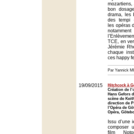
mozartiens, 
bon dosage
drama, les 
des tempi 
les opéras d
notamm
l’Enlèvemen
TCE, en ver
Jérémie Rh
chaque inst
ces happy f
Par Yannick 
19/09/2015
Hitchcock à G
Création de l
Hans Gefors 
scène de Keit
direction de P
l’Opéra de Gö
Opéra, Göteb
Issu d’une 
composer u
film Noto