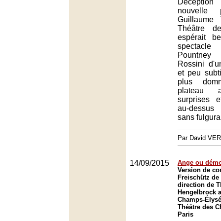
Déceptio
nouvelle 
Guillaume
Théâtre d
espérait 
spectacl
Pountney
Rossini d'u
et peu subti
plus dom
plateau a
surprises e
au-dessus 
sans fulgur
Par David VE
14/09/2015
Ange ou dém
Version de co
Freischütz de
direction de 
Hengelbrock a
Champs-Élysée
Théâtre des 
Paris