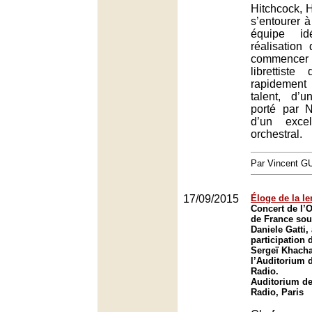
Hitchcock, 
s’entourer 
équipe id
réalisation
commenc
librettiste
rapidement
talent, d’
porté par 
d’un exce
orchestral.
Par Vincent G
17/09/2015
Éloge de la le
Concert de l’O
de France sous
Daniele Gatti,
participation 
Sergeï Khacha
l’Auditorium 
Radio.
Auditorium de
Radio, Paris