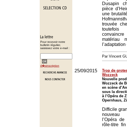
Dusapin c
pièce d’Hei
une brutalit
Hofmanns
trouvée ch
toutefoi
convainc
matériau 
Pour recevoir notre
l’adaptation 
bulletin régulier,
saisissez votre e-mail :
Par Vincent G
d�sinscription
25/09/2015
Trop de grote
Wozzeck
Nouvelle prod
Wozzeck de B
en scène d’An
sous la direct
à l’Opéra de Z
Opernhaus, Z
Difficile gra
nouveau
l’Opéra de 
rôle-titre fi