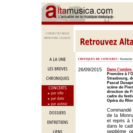
CRITIQUES DE CONCERTS
/ Recherche 
26/09/2015
Dans l’ombre 
Première à l’
Strasbourg, d
Pascal Dusapi
scène de Pierr
direction de F
cadre du festi
Opéra du Rhin
Commandé 
de la Monna
et repris à
dans le cad
septième o