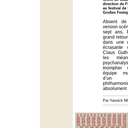
direction de 
au festival de
Großes Festsp
Absent de
version scén
sept ans, F
grand retour 
dans une 
écrasante 
Claus Gut
les méa
psychanal
triompher 
équipe mu
d’un O
philharmon
absolument 
Par Yannick 
1
2
3
4
5
6
7
8
9
10
11
12
13
26
27
28
29
30
31
32
33
34
35
48
49
50
51
52
53
54
55
56
57
70
71
72
73
74
75
76
77
78
79
92
93
94
95
96
97
98
99
100