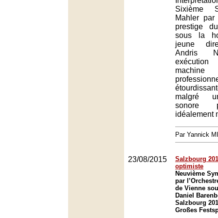
Interprétatio
Sixième 
Mahler par 
prestige d
sous la h
jeune dir
Andris N
exécution
machi
professionne
étourdissant
malgré un
sonore p
idéalement 
Par Yannick 
23/08/2015
Salzbourg 2015
optimiste
Neuvième Sym
par l’Orchest
de Vienne sou
Daniel Barenb
Salzbourg 201
Großes Festsp