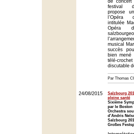
de concert 
festival 
propose un
l’Opéra 
intitulée M
Opéra d
salzbour
l’arrangeme
musical Mar
succès pou
bien mené 
télé-croch
discutable de
Par Thomas 
24/08/2015
Salzbourg 2015
pleine santé
Sixième Symp
par le Bosto
Orchestra sous
d’Andris Nelso
Salzbourg 201
Großes Festsp