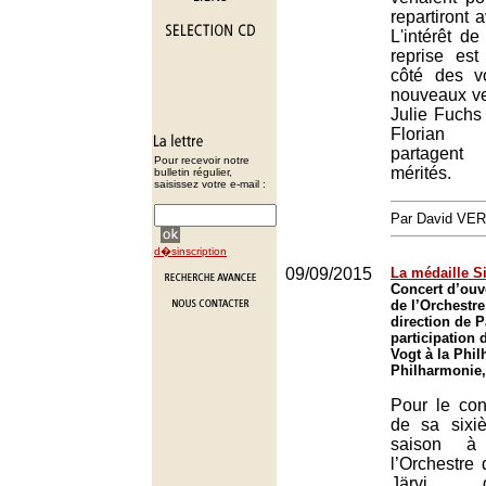
repartiront 
L'intérêt de
reprise es
côté des v
nouveaux ve
Julie Fuchs
Florian
partagent
Pour recevoir notre
mérités.
bulletin régulier,
saisissez votre e-mail :
Par David VE
d�sinscription
09/09/2015
La médaille S
Concert d’ouv
de l’Orchestre
direction de P
participation 
Vogt à la Phil
Philharmonie,
Pour le con
de sa sixi
saison à
l’Orchestre
Järvi 