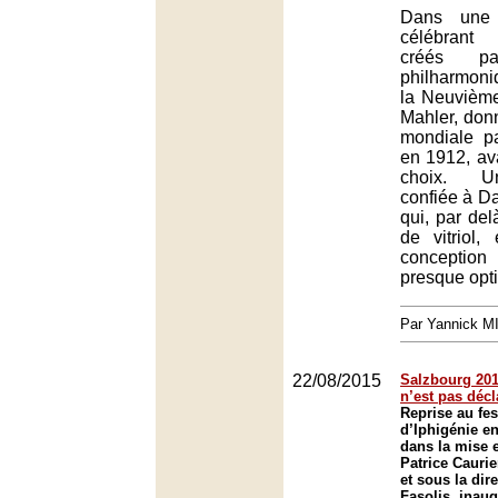
Dans une 
célébrant
créés par
philharmon
la Neuvièm
Mahler, don
mondiale p
en 1912, av
choix. U
confiée à D
qui, par del
de vitriol
concepti
presque opti
Par Yannick 
22/08/2015
Salzbourg 2015
n’est pas déc
Reprise au fes
d’Iphigénie e
dans la mise 
Patrice Caurie
et sous la dir
Fasolis, inaug