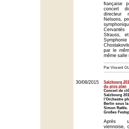
française 
concert d
directeur 
Nelsons, pr
symphoni
Cervantè
Strauss, 
Symph
Chostakovit
par le mêm
même salle s
Par Vincent G
30/08/2015
Salzbourg 201
du gros plan
Concert de clô
Salzbourg 201
l’Orchestre p
Berlin sous la
Simon Rattle.
Großes Festsp
Après u
viennoise, 