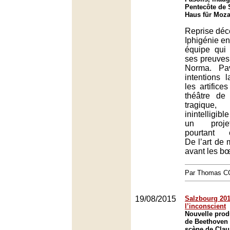
Pentecôte de 
Haus für Moza
Reprise déc
Iphigénie en
équipe qui 
ses preuves
Norma. Pa
intentions 
les artifice
théâtre de
tragique,
inintelligib
un projet
pourtant e
De l’art de 
avant les bœ
Par Thomas 
19/08/2015
Salzbourg 2015
l’inconscient
Nouvelle prod
de Beethoven
scène de Clau