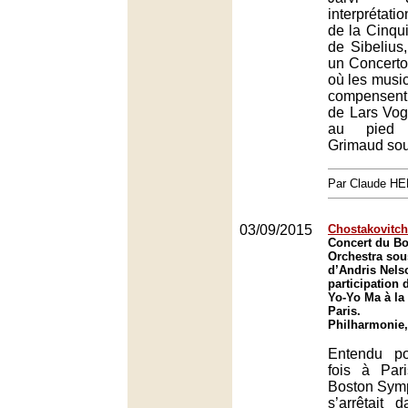
interprétat
de la Cinq
de Sibelius,
un Concerto
où les music
compensent 
de Lars Vogt
au pied 
Grimaud souf
Par Claude H
03/09/2015
Chostakovitch
Concert du B
Orchestra sous
d’Andris Nels
participation 
Yo-Yo Ma à la
Paris.
Philharmonie,
Entendu po
fois à Par
Boston Sym
s’arrêtait 