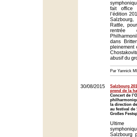
symphonique
fait offic
l’édition 20
Salzbourg
Rattle, pou
rentrée 
Philharmon
dans Britt
pleinement 
Chostakovit
abusif du gr
Par Yannick 
30/08/2015
Salzbourg 201
prend de la h
Concert de l’
philharmoniq
la direction 
au festival de
Großes Festsp
Ultime
symphoniq
Salzbourg 