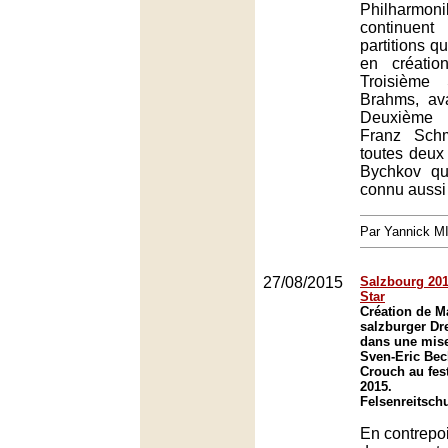
Philharm
continuent
partitions q
en créatio
Troisième
Brahms, ava
Deuxième 
Franz Schm
toutes deu
Bychkov qu
connu aussi
Par Yannick 
27/08/2015
Salzbourg 2015
Star
Création de M
salzburger Dr
dans une mise
Sven-Eric Bech
Crouch au fes
2015.
Felsenreitsch
En contrepoi