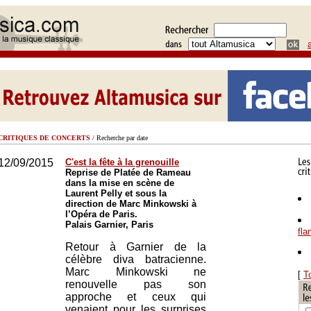
CRITIQUES DE CONCERTS
/ Recherche par date
12/09/2015
C'est la fête à la grenouille
Reprise de Platée de Rameau
dans la mise en scène de
Laurent Pelly et sous la
direction de Marc Minkowski à
l’Opéra de Paris.
Palais Garnier, Paris
fl
Retour à Garnier de la
célèbre diva batracienne.
Marc Minkowski ne
[
T
renouvelle pas son
approche et ceux qui
venaient pour les surprises