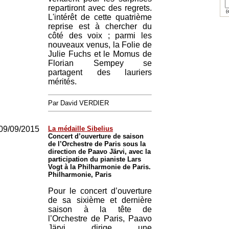
repartiront avec des regrets.
(e
L'intérêt de cette quatrième
reprise est à chercher du
côté des voix ; parmi les
nouveaux venus, la Folie de
Julie Fuchs et le Momus de
Florian Sempey se
partagent des lauriers
mérités.
Par David VERDIER
09/09/2015
La médaille Sibelius
Concert d’ouverture de saison
de l’Orchestre de Paris sous la
direction de Paavo Järvi, avec la
participation du pianiste Lars
Vogt à la Philharmonie de Paris.
Philharmonie, Paris
Pour le concert d’ouverture
de sa sixième et dernière
saison à la tête de
l’Orchestre de Paris, Paavo
Järvi dirige une