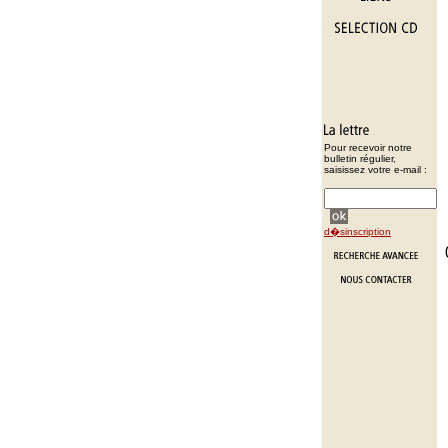
Pour recevoir notre
bulletin régulier,
saisissez votre e-mail :
d�sinscription