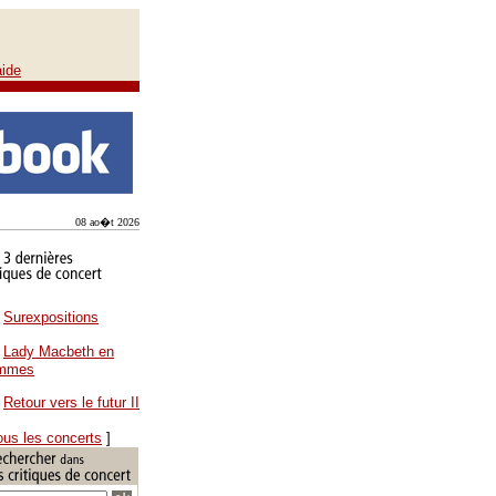
aide
08 ao�t 2026
Surexpositions
Lady Macbeth en
ammes
Retour vers le futur II
ous les concerts
]