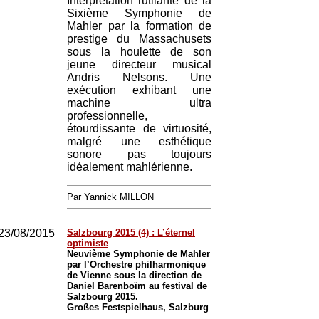
Interprétation rutilante de la
Sixième Symphonie de
Mahler par la formation de
prestige du Massachusets
sous la houlette de son
jeune directeur musical
Andris Nelsons. Une
exécution exhibant une
machine ultra
professionnelle,
étourdissante de virtuosité,
malgré une esthétique
sonore pas toujours
idéalement mahlérienne.
Par Yannick MILLON
23/08/2015
Salzbourg 2015 (4) : L’éternel
optimiste
Neuvième Symphonie de Mahler
par l’Orchestre philharmonique
de Vienne sous la direction de
Daniel Barenboïm au festival de
Salzbourg 2015.
Großes Festspielhaus, Salzburg