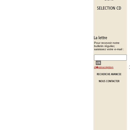
Pour recevoir notre
bulletin régulier,
saisissez votre e-mail :
d�sinscription