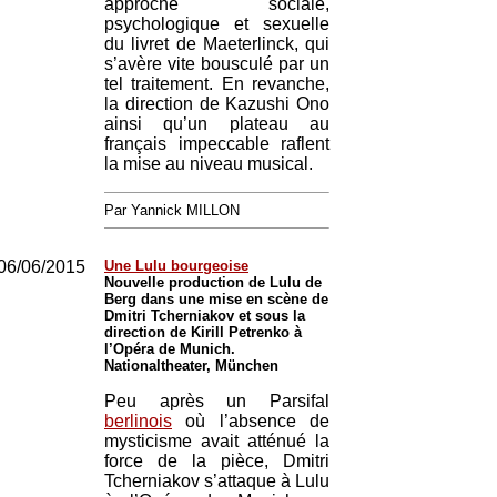
approche sociale,
psychologique et sexuelle
du livret de Maeterlinck, qui
s’avère vite bousculé par un
tel traitement. En revanche,
la direction de Kazushi Ono
ainsi qu’un plateau au
français impeccable raflent
la mise au niveau musical.
Par Yannick MILLON
06/06/2015
Une Lulu bourgeoise
Nouvelle production de Lulu de
Berg dans une mise en scène de
Dmitri Tcherniakov et sous la
direction de Kirill Petrenko à
l’Opéra de Munich.
Nationaltheater, München
Peu après un Parsifal
berlinois
où l’absence de
mysticisme avait atténué la
force de la pièce, Dmitri
Tcherniakov s’attaque à Lulu