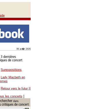
aide
06 ao�t 2026
Surexpositions
Lady Macbeth en
ammes
Retour vers le futur II
ous les concerts
]