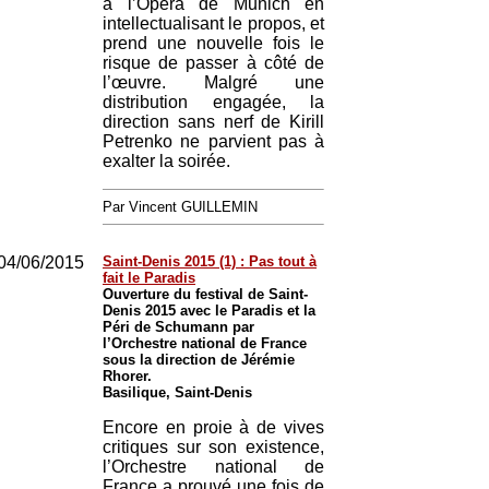
à l’Opéra de Munich en
intellectualisant le propos, et
prend une nouvelle fois le
risque de passer à côté de
l’œuvre. Malgré une
distribution engagée, la
direction sans nerf de Kirill
Petrenko ne parvient pas à
exalter la soirée.
Par Vincent GUILLEMIN
04/06/2015
Saint-Denis 2015 (1) : Pas tout à
fait le Paradis
Ouverture du festival de Saint-
Denis 2015 avec le Paradis et la
Péri de Schumann par
l’Orchestre national de France
sous la direction de Jérémie
Rhorer.
Basilique, Saint-Denis
Encore en proie à de vives
critiques sur son existence,
l’Orchestre national de
France a prouvé une fois de