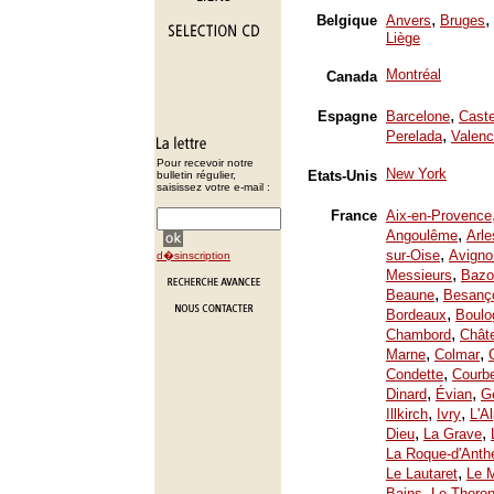
,
,
Belgique
Anvers
Bruges
Liège
Montréal
Canada
,
Espagne
Barcelone
Caste
,
Perelada
Valenc
Pour recevoir notre
New York
Etats-Unis
bulletin régulier,
saisissez votre e-mail :
France
Aix-en-Provence
,
Angoulême
Arle
,
sur-Oise
Avigno
d�sinscription
,
Messieurs
Bazo
,
Beaune
Besanç
,
Bordeaux
Boulo
,
Chambord
Chât
,
,
Marne
Colmar
,
Condette
Courb
,
,
Dinard
Évian
Ge
,
,
Illkirch
Ivry
L'A
,
,
Dieu
La Grave
La Roque-d'Anth
,
Le Lautaret
Le 
,
Bains
Le Thoron