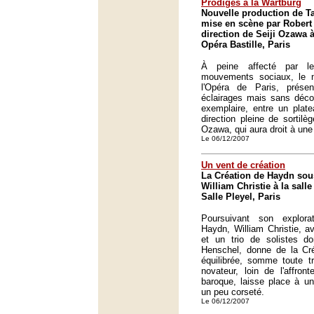
Prodiges à la Wartburg
Nouvelle production de 
mise en scène par Robert 
direction de Seiji Ozawa à
Opéra Bastille, Paris
À peine affecté par l
mouvements sociaux, le 
l'Opéra de Paris, prés
éclairages mais sans décor
exemplaire, entre un plate
direction pleine de sortilè
Ozawa, qui aura droit à une
Le 06/12/2007
Un vent de création
La Création de Haydn sous
William Christie à la salle
Salle Pleyel, Paris
Poursuivant son explora
Haydn, William Christie, a
et un trio de solistes do
Henschel, donne de la Créa
équilibrée, somme toute tr
novateur, loin de l'affront
baroque, laisse place à u
un peu corseté.
Le 06/12/2007