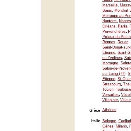
,
Marseille
Mass
,
Bains
Montfort 
Mortagne-au-Per
,
Nanterre
Nantes
,
,
Orléans
Paris
,
Pervenchères
P
Préaux-du-Perch
,
,
Rennes
Rouen
Saint-Donat-sur-
,
Etienne
Saint-G
,
en-Yvelines
Sai
,
Mortagne
Saint
Salon-de-Proven
,
sur-Loing (77)
S
,
Etienne
St-Quen
,
Strasbourg
Thei
,
Toulon
Toulouse
,
Versailles
Vézel
,
Villepinte
Villeu
Athènes
Grèce
,
Italie
Bologne
Cagliari
,
,
Gênes
Milano