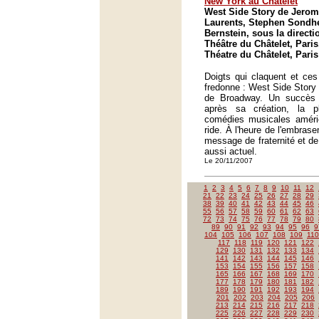
New York au Châtelet
West Side Story de Jerom
Laurents, Stephen Sondh
Bernstein, sous la direct
Théâtre du Châtelet, Paris
Théatre du Châtelet, Paris
Doigts qui claquent et ces
fredonne : West Side Story 
de Broadway. Un succès 
après sa création, la 
comédies musicales améric
ride. À l'heure de l'embras
message de fraternité et de
aussi actuel.
Le 20/11/2007
1
2
3
4
5
6
7
8
9
10
11
12
21
22
23
24
25
26
27
28
29
38
39
40
41
42
43
44
45
46
55
56
57
58
59
60
61
62
63
72
73
74
75
76
77
78
79
80
89
90
91
92
93
94
95
96
9
104
105
106
107
108
109
110
117
118
119
120
121
122
129
130
131
132
133
134
141
142
143
144
145
146
153
154
155
156
157
158
165
166
167
168
169
170
177
178
179
180
181
182
189
190
191
192
193
194
201
202
203
204
205
206
213
214
215
216
217
218
225
226
227
228
229
230