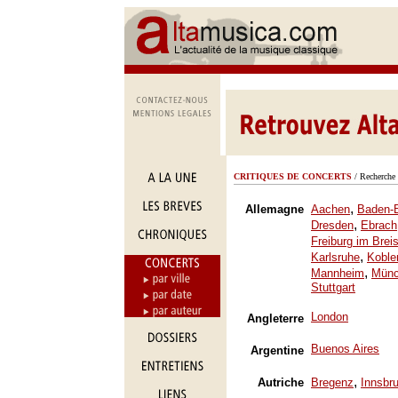
CRITIQUES DE CONCERTS
/ Recherche 
,
Allemagne
Aachen
Baden-
,
Dresden
Ebrach
Freiburg im Brei
,
Karlsruhe
Koble
,
Mannheim
Mün
Stuttgart
London
Angleterre
Buenos Aires
Argentine
,
Autriche
Bregenz
Innsbr