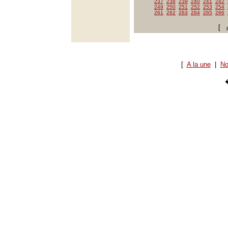
237
238
239
240
241
242
249
250
251
252
253
254
261
262
263
264
265
266
[
[
A la une
|
No