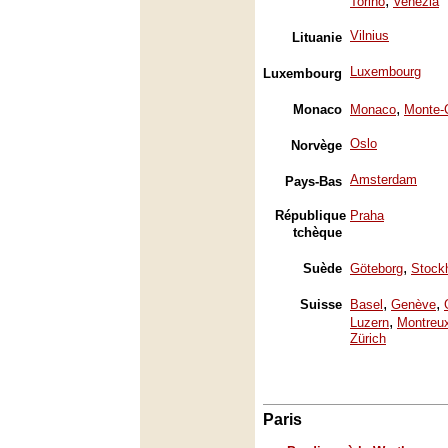
,
Torino
Venezia
Vilnius
Lituanie
Luxembourg
Luxembourg
,
Monaco
Monaco
Monte-
Oslo
Norvège
Amsterdam
Pays-Bas
République
Praha
tchèque
,
Suède
Göteborg
Stock
,
,
Suisse
Basel
Genève
,
Luzern
Montreu
Zürich
Paris