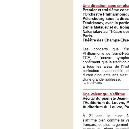
Une direction sans emph
Premier et troisième conc
l'Orchestre Philharmoniqu
Pétersbourg sous la direc
Temirkanov, avec la partic
Denis Matsuev et du tromp
Nakariakov au Théâtre de
Paris.
Théâtre des Champs-Élysé
Les concerts que Yur
Philharmonie de Saint-Pét
TCE, à l'oeuvre sympho
confirment que la tradition 
à tous les aléas de l'His
perfection inaccessible 
durant cinquante ans s'est
d'une grande noblesse.
Le 05/12/2007
Une valeur qui s'affirme
Récital du pianiste Jean-
l'Auditorium du Louvre, P
Auditorium du Louvre, Pa
À 21 ans, le jeune Jea
s'affirme bien comme la v
français, et plus largemen
espoirs du piano internat