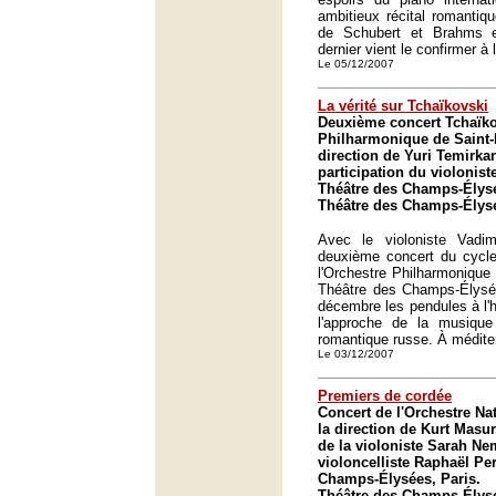
ambitieux récital romantiq
de Schubert et Brahms e
dernier vient le confirmer à
Le 05/12/2007
La vérité sur Tchaïkovski
Deuxième concert Tchaïko
Philharmonique de Saint-
direction de Yuri Temirkan
participation du violonis
Théâtre des Champs-Élysé
Théâtre des Champs-Élysé
Avec le violoniste Vadi
deuxième concert du cycle
l'Orchestre Philharmonique
Théâtre des Champs-Élysé
décembre les pendules à l'
l'approche de la musiqu
romantique russe. À médite
Le 03/12/2007
Premiers de cordée
Concert de l'Orchestre Na
la direction de Kurt Masur
de la violoniste Sarah Ne
violoncelliste Raphaël Pe
Champs-Élysées, Paris.
Théâtre des Champs-Élysé