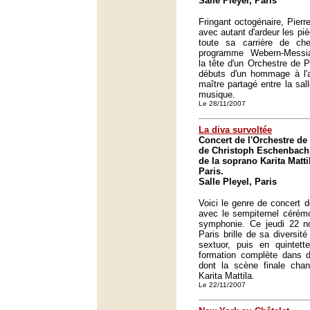
Salle Pleyel, Paris
Fringant octogénaire, Pierr
avec autant d'ardeur les p
toute sa carrière de che
programme Webern-Messia
la tête d'un Orchestre de P
débuts d'un hommage à l'
maître partagé entre la sall
musique.
Le 28/11/2007
La diva survoltée
Concert de l'Orchestre de 
de Christoph Eschenbach, 
de la soprano Karita Mattil
Paris.
Salle Pleyel, Paris
Voici le genre de concert d
avec le sempiternel cérémo
symphonie. Ce jeudi 22 no
Paris brille de sa diversi
sextuor, puis en quintett
formation complète dans d
dont la scène finale chan
Karita Mattila.
Le 22/11/2007