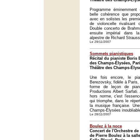
Programme éminemment g
belle cohérence que propo
avec en solistes les premie
de violoncelle rivalisant
Double concerto de Brahms
ensuite impérial dans l
alpestre de Richard Strauss
Le 29/11/2007
Sommets pianistiques
Récital du pianiste Boris
des Champs-Élysées, Pari
Théâtre des Champs-Élysé
Une fois encore, le pia
Berezovsky, fidèle à Paris,
forme de leçon de pia
Productions Albert Sarfati.
hors norme, c'est l'esse
qui triomphe, dans le répe
la musique française. Une
Champs-Élysées inoubliabl
Le 28/11/2007
Boulez à la noce
Concert de l'Orchestre de 
de Pierre Boulez à la salle