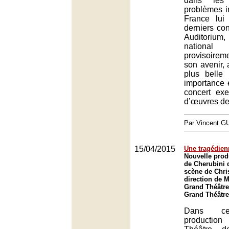
dans les 
problèmes i
France lui 
derniers co
Auditoriu
national
provisoirem
son avenir, 
plus belle
importance 
concert exe
d’œuvres de
Par Vincent G
15/04/2015
Une tragédien
Nouvelle prod
de Cherubini 
scène de Chris
direction de 
Grand Théâtre
Grand Théâtre
Dans cet
producti