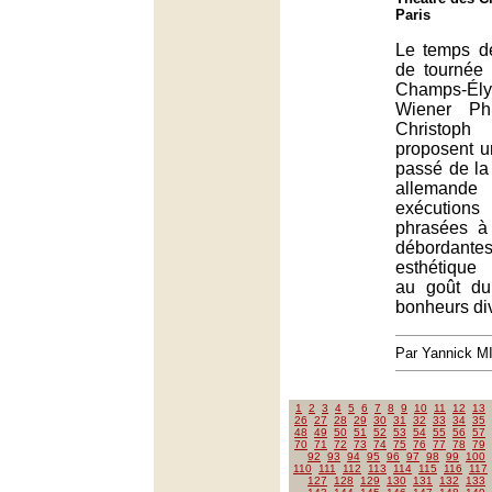
Paris
Le temps d
de tournée
Champs-É
Wiener Phi
Christop
proposent u
passé de la 
alleman
exécution
phrasées à 
débordant
esthétique
au goût du
bonheurs di
Par Yannick 
1
2
3
4
5
6
7
8
9
10
11
12
13
26
27
28
29
30
31
32
33
34
35
48
49
50
51
52
53
54
55
56
57
70
71
72
73
74
75
76
77
78
79
92
93
94
95
96
97
98
99
100
110
111
112
113
114
115
116
117
127
128
129
130
131
132
133