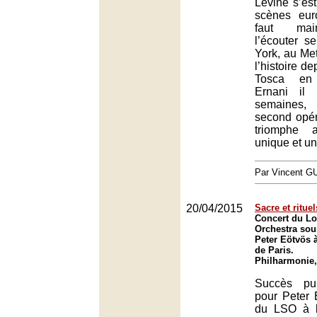
Levine s’est 
scènes eur
faut mai
l’écouter 
York, au Met
l’histoire d
Tosca en
Ernani il
semaines,
second opér
triomphe 
unique et un
Par Vincent G
20/04/2015
Sacre et rituel
Concert du 
Orchestra sous
Peter Eötvös 
de Paris.
Philharmonie,
Succès pub
pour Peter 
du LSO à l