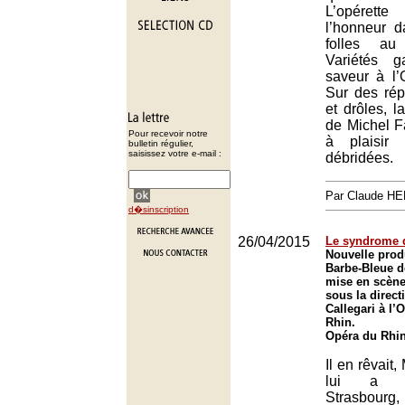
L’opéret
l’honneur 
folles au
Variétés 
saveur à l
Sur des rép
et drôles, 
de Michel F
Pour recevoir notre
à plaisir 
bulletin régulier,
saisissez votre e-mail :
débridées.
Par Claude H
d�sinscription
26/04/2015
Le syndrome 
Nouvelle prod
Barbe-Bleue 
mise en scène 
sous la direct
Callegari à l’
Rhin.
Opéra du Rhin
Il en rêvait
lui a p
Strasbour