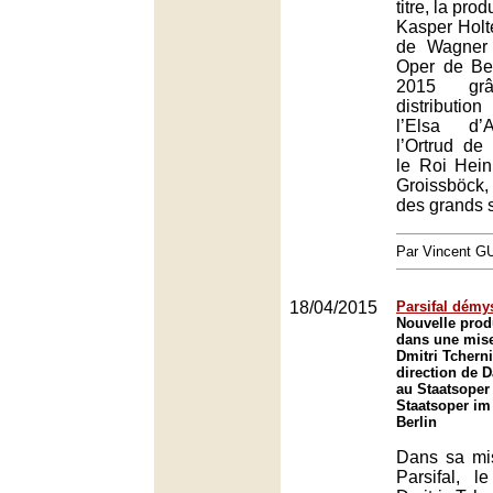
titre, la pro
Kasper Holt
de Wagner
Oper de Ber
2015 g
distributio
l’Elsa d’
l’Ortrud de
le Roi Hein
Groissböck,
des grands s
Par Vincent G
18/04/2015
Parsifal démys
Nouvelle prod
dans une mise
Dmitri Tcherni
direction de 
au Staatsoper 
Staatsoper im 
Berlin
Dans sa mi
Parsifal, l