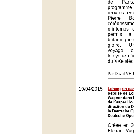
de Pari
programme 
œuvres em
Pierre B
célébriss
printemps 
permis à 
britannique 
gloire. U
voyage 
triptyque d'
du XXe sièc
Par David VE
19/04/2015
Lohengrin dan
Reprise de Lo
Wagner dans l
de Kasper Hol
direction de 
la Deutsche O
Deutsche Oper
Créée en 2
Florian Vog