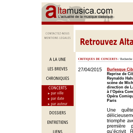
CRITIQUES DE CONCERTS
/ Recherche 
27/04/2015
Burlesque Cib
Reprise de Ci
Reynaldo Hahn
scène de Mich
direction de 
à l’Opéra Com
Opéra Comique
Paris
Une quêt
délicieus
triomphe ave
première p
qu’écrivit