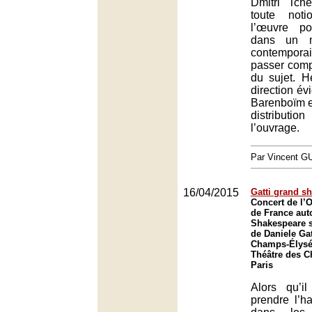
Dmitri Tche
toute not
l’œuvre po
dans un m
contemporai
passer comp
du sujet. H
direction év
Barenboïm e
distribu
l’ouvrage.
Par Vincent G
16/04/2015
Gatti grand s
Concert de l’O
de France aut
Shakespeare s
de Daniele Gat
Champs-Élysée
Théâtre des 
Paris
Alors qu’i
prendre l’h