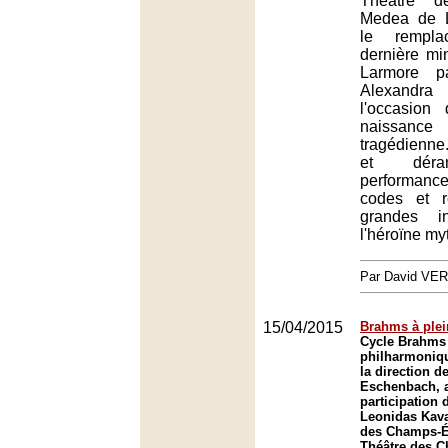
Théâtre 
Medea de L
le rempl
dernière mi
Larmore p
Alexandra 
l'occasion 
naissa
tragédienne
et déra
performanc
codes et r
grandes i
l'héroïne my
Par David VE
15/04/2015
Brahms à plei
Cycle Brahms 
philharmoniq
la direction d
Eschenbach, a
participation 
Leonidas Kava
des Champs-Él
Théâtre des 