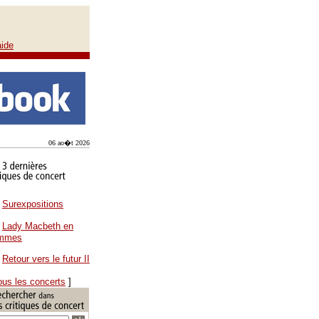
aide
06 ao�t 2026
Surexpositions
Lady Macbeth en
ammes
Retour vers le futur II
ous les concerts
]