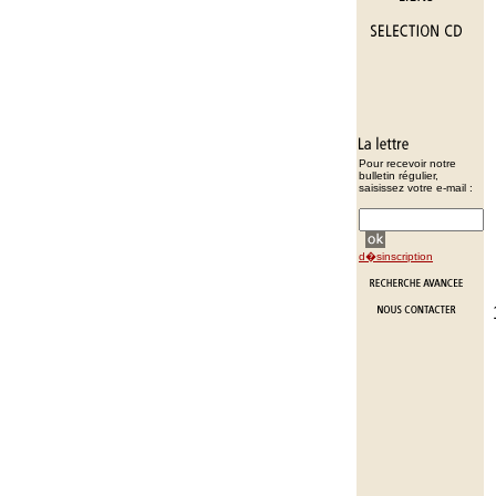
Pour recevoir notre
bulletin régulier,
saisissez votre e-mail :
d�sinscription