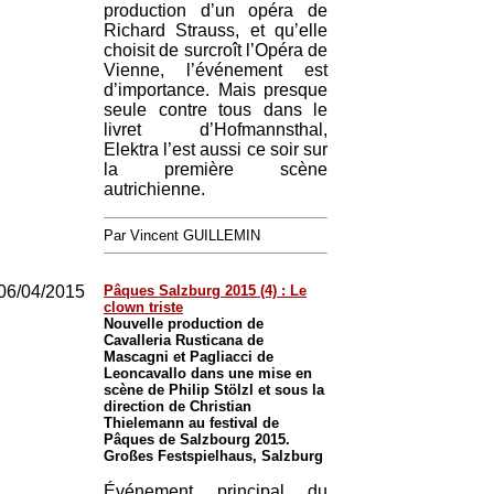
production d’un opéra de
Richard Strauss, et qu’elle
choisit de surcroît l’Opéra de
Vienne, l’événement est
d’importance. Mais presque
seule contre tous dans le
livret d’Hofmannsthal,
Elektra l’est aussi ce soir sur
la première scène
autrichienne.
Par Vincent GUILLEMIN
06/04/2015
Pâques Salzburg 2015 (4) : Le
clown triste
Nouvelle production de
Cavalleria Rusticana de
Mascagni et Pagliacci de
Leoncavallo dans une mise en
scène de Philip Stölzl et sous la
direction de Christian
Thielemann au festival de
Pâques de Salzbourg 2015.
Großes Festspielhaus, Salzburg
Événement principal du