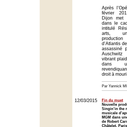
Après l’Op
février 20
Dijon met 
dans le cad
intitulé Ré
arts, u
production
d’Atlantis d
assassiné 
Auschwitz
vibrant plai
dans un
revendiqua
droit à mouri
Par Yannick M
12/03/2015
Fin du muet
Nouvelle prod
Singin’in the 
musicale d’apr
MGM dans une
de Robert Car
Châtelet, Paris