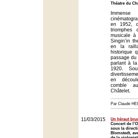
Théatre du Châ
Immens
cinématogr
en 1952, 
triomphes 
musicale à 
Singin’in the
en la raill
historique q
passage du
parlant à l
1920. Sou
divertissemen
en découle
comble a
Châtelet.
Par Claude H
11/03/2015
Un héraut bru
Concert de l’O
sous la direct
Blomstedt, ave
de la violonist