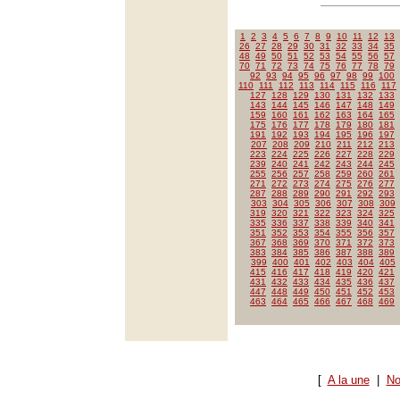
1
2
3
4
5
6
7
8
9
10
11
12
13
26
27
28
29
30
31
32
33
34
35
48
49
50
51
52
53
54
55
56
57
70
71
72
73
74
75
76
77
78
79
92
93
94
95
96
97
98
99
100
110
111
112
113
114
115
116
117
127
128
129
130
131
132
133
143
144
145
146
147
148
149
159
160
161
162
163
164
165
175
176
177
178
179
180
181
191
192
193
194
195
196
197
207
208
209
210
211
212
213
223
224
225
226
227
228
229
239
240
241
242
243
244
245
255
256
257
258
259
260
261
271
272
273
274
275
276
277
287
288
289
290
291
292
293
303
304
305
306
307
308
309
319
320
321
322
323
324
325
335
336
337
338
339
340
341
351
352
353
354
355
356
357
367
368
369
370
371
372
373
383
384
385
386
387
388
389
399
400
401
402
403
404
405
415
416
417
418
419
420
421
431
432
433
434
435
436
437
447
448
449
450
451
452
453
463
464
465
466
467
468
469
[
A la une
|
No