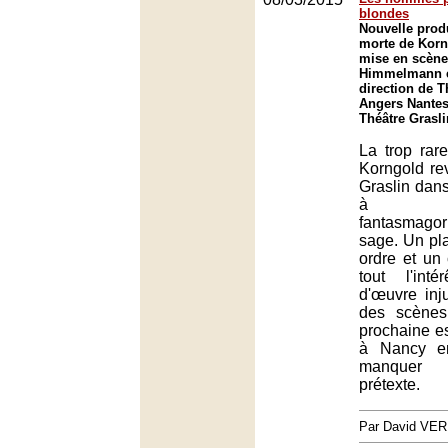
blondes
Nouvelle produ
morte de Korn
mise en scène
Himmelmann e
direction de 
Angers Nantes
Théâtre Grasli
La trop rar
Korngold re
Graslin dan
à l'im
fantasmag
sage. Un pl
ordre et un 
tout l'int
d'œuvre inj
des scènes
prochaine e
à Nancy en
manquer
prétexte.
Par David VE