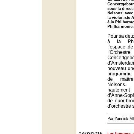
Concertgebou
sous la direct
Nelsons, avec 
la violoniste 
à la Philharmo
Philharmonie,
Pour sa deu
à la Phi
l’espace de
l’Orch
Concertgeb
d’Amster
nouveau un
programme
de maîtr
Nelsons. 
hautement
d’Anne-Soph
de quoi brou
d’orchestre 
Par Yannick M
08/03/2015
Les hommes pr