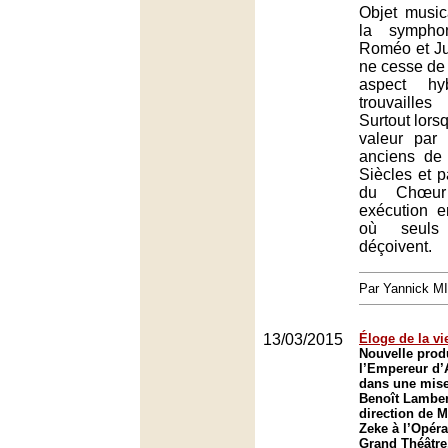
Objet musica
la symphon
Roméo et Jul
ne cesse de 
aspect hy
trouvaille
Surtout lorsq
valeur par 
anciens de 
Siècles et p
du Chœur
exécution e
où seuls 
déçoivent.
Par Yannick M
13/03/2015
Éloge de la vi
Nouvelle prod
l’Empereur d’
dans une mise
Benoît Lamber
direction de 
Zeke à l’Opéra
Grand Théâtre