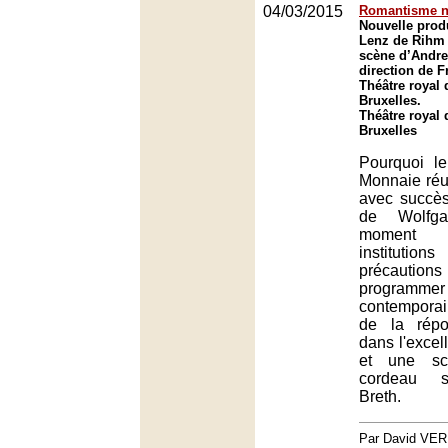
04/03/2015
Romantisme n
Nouvelle prod
Lenz de Rihm
scène d’Andrea
direction de F
Théâtre royal 
Bruxelles.
Théâtre royal 
Bruxelles
Pourquoi l
Monnaie réus
avec succè
de Wolfg
moment 
institutio
précautio
programmer
contemporai
de la répo
dans l'excel
et une sc
cordeau s
Breth.
Par David VE