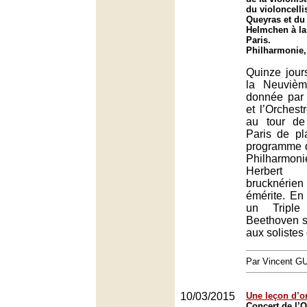
du violoncell
Queyras et du 
Helmchen à la
Paris.
Philharmonie,
Quinze jour
la Neuvièm
donnée par 
et l’Orchestr
au tour de
Paris de pl
programme d
Philharmon
Herbert
brucknéri
émérite. En 
un Triple
Beethoven s
aux solistes
Par Vincent G
10/03/2015
Une leçon d’o
Concert de l’