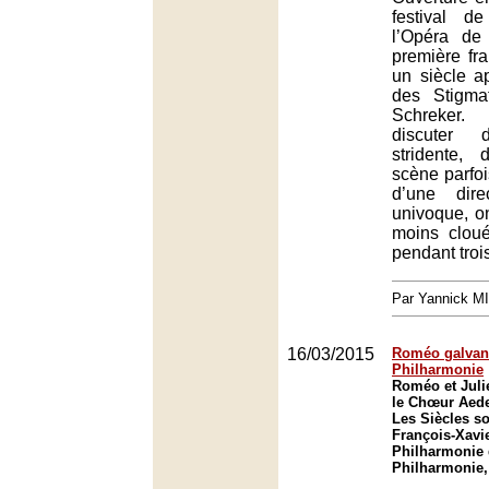
festival d
l’Opéra de
première fr
un siècle ap
des Stigma
Schreker.
discuter d
stridente,
scène parfoi
d’une dire
univoque, o
moins cloué
pendant troi
Par Yannick M
16/03/2015
Roméo galvani
Philharmonie
Roméo et Julie
le Chœur Aedes
Les Siècles so
François-Xavie
Philharmonie 
Philharmonie,