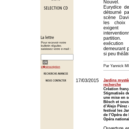
Nouvel. 
Eurydice de
détourné pa
scène Davi
les choix 
exigent
interventi
partition
Pour recevoir notre
exécution
bulletin régulier,
demeurant p
saisissez votre e-mail :
si peu théâtr
Par Yannick M
d�sinscription
17/03/2015
Jardins mystér
recherche
Création franç
Stigmatisés d
une mise en s
Bösch et sous 
d’Alejo Pérez 
festival les J
de l’Opéra de
Opéra nationa
Ouverture en