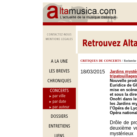
CRITIQUES DE CONCERTS
/ Recherche 
18/03/2015
Jardins mystér
tripatouillage
Nouvelle prod
Euridice de G
mise en scène
et sous la dir
Onofri dans le
les Jardins m
l’Opéra de Ly
Opéra nationa
Drôle de pr
deuxième vo
mystérie