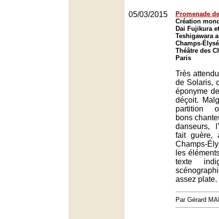
05/03/2015
Promenade de
Création mond
Dai Fujikura e
Teshigawara a
Champs-Élysée
Théâtre des C
Paris
Très attendu
de Solaris, 
éponyme de
déçoit. Mal
partition 
bons chanteu
danseurs, 
fait guère,
Champs-Élys
les éléments
texte ind
scénograph
assez plate.
Par Gérard M