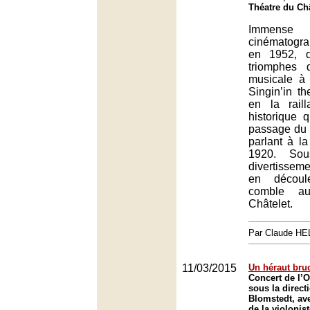
Théatre du Châ
Immens
cinématogr
en 1952, 
triomphes 
musicale à 
Singin’in the
en la raill
historique q
passage du
parlant à l
1920. Sou
divertissemen
en découle
comble a
Châtelet.
Par Claude H
11/03/2015
Un héraut bru
Concert de l’O
sous la direct
Blomstedt, ave
de la violonist