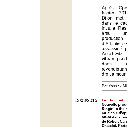
Après l’Op
février 20
Dijon met 
dans le cad
intitulé Ré
arts, u
production
d’Atlantis d
assassiné 
Auschwitz
vibrant plai
dans un
revendiqua
droit à mouri
Par Yannick M
12/03/2015
Fin du muet
Nouvelle prod
Singin’in the 
musicale d’apr
MGM dans une
de Robert Car
Châtelet, Paris