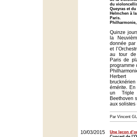
du violoncell
Queyras et du 
Helmchen à la
Paris.
Philharmonie,
Quinze jour
la Neuvièm
donnée par 
et l’Orchestr
au tour de
Paris de pl
programme d
Philharmon
Herbert
brucknéri
émérite. En 
un Triple
Beethoven s
aux solistes
Par Vincent G
10/03/2015
Une leçon d’o
Concert de l’