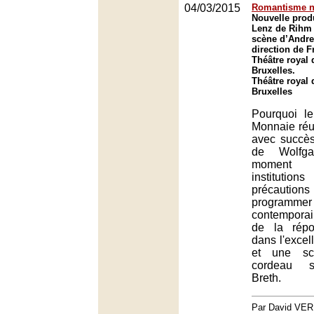
04/03/2015
Romantisme n
Nouvelle prod
Lenz de Rihm
scène d’Andrea
direction de F
Théâtre royal 
Bruxelles.
Théâtre royal 
Bruxelles
Pourquoi l
Monnaie réus
avec succè
de Wolfg
moment 
institutio
précautio
programmer
contemporai
de la répo
dans l'excel
et une sc
cordeau s
Breth.
Par David VE