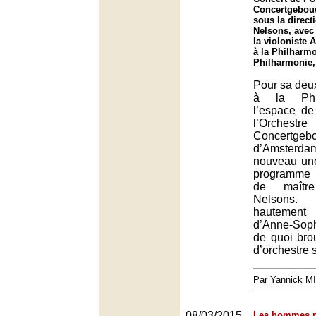
Concertgebou
sous la direct
Nelsons, avec 
la violoniste 
à la Philharmo
Philharmonie,
Pour sa deu
à la Phi
l’espace de
l’Orch
Concertgeb
d’Amster
nouveau un
programme
de maîtr
Nelsons. 
hautement
d’Anne-Soph
de quoi brou
d’orchestre 
Par Yannick M
08/03/2015
Les hommes pr