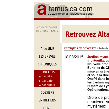
CRITIQUES DE CONCERTS
/ Recherche 
18/03/2015
Jardins mystér
tripatouillage
Nouvelle prod
Euridice de G
mise en scène
et sous la dir
Onofri dans le
les Jardins m
l’Opéra de Ly
Opéra nationa
Drôle de pr
deuxième vo
mystérie