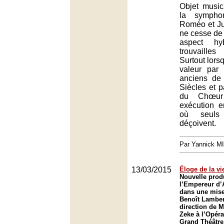
Objet musica
la symphon
Roméo et Jul
ne cesse de 
aspect hy
trouvaille
Surtout lorsq
valeur par 
anciens de 
Siècles et p
du Chœur
exécution e
où seuls 
déçoivent.
Par Yannick M
13/03/2015
Éloge de la vi
Nouvelle prod
l’Empereur d’
dans une mise
Benoît Lamber
direction de 
Zeke à l’Opéra
Grand Théâtre