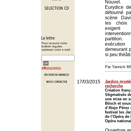
Nouvel. 
Eurydice de
détourné pa
scène Davi
les choix 
exigent
interventi
partition
Pour recevoir notre
exécution
bulletin régulier,
demeurant p
saisissez votre e-mail :
si peu théâtr
Par Yannick M
d�sinscription
17/03/2015
Jardins mystér
recherche
Création franç
Stigmatisés d
une mise en s
Bösch et sous 
d’Alejo Pérez 
festival les J
de l’Opéra de
Opéra nationa
Ouverture en