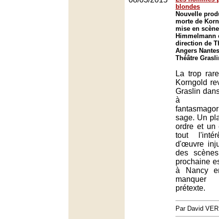
blondes
Nouvelle produ
morte de Korn
mise en scène
Himmelmann e
direction de 
Angers Nantes
Théâtre Grasli
La trop rar
Korngold re
Graslin dan
à l'im
fantasmag
sage. Un pl
ordre et un 
tout l'int
d'œuvre inj
des scènes
prochaine e
à Nancy en
manquer
prétexte.
Par David VE