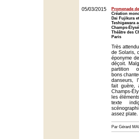
05/03/2015
Promenade de
Création mond
Dai Fujikura e
Teshigawara a
Champs-Élysée
Théâtre des C
Paris
Très attendu
de Solaris, 
éponyme de
déçoit. Mal
partition 
bons chanteu
danseurs, 
fait guère,
Champs-Élys
les éléments
texte ind
scénograph
assez plate.
Par Gérard M