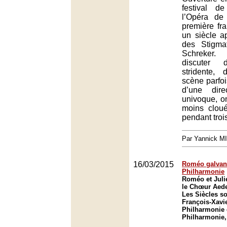
festival d
l’Opéra de
première fr
un siècle ap
des Stigma
Schreker.
discuter d
stridente,
scène parfoi
d’une dire
univoque, o
moins cloué
pendant troi
Par Yannick M
16/03/2015
Roméo galvani
Philharmonie
Roméo et Julie
le Chœur Aedes
Les Siècles so
François-Xavie
Philharmonie 
Philharmonie,