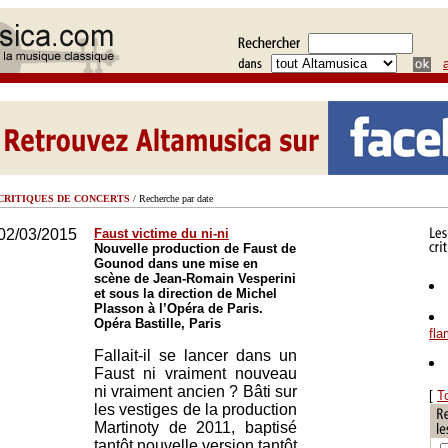
CRITIQUES DE CONCERTS
/ Recherche par date
02/03/2015
Faust victime du ni-ni
Nouvelle production de Faust de
Gounod dans une mise en
scène de Jean-Romain Vesperini
et sous la direction de Michel
Plasson à l’Opéra de Paris.
Opéra Bastille, Paris
fl
Fallait-il se lancer dans un
Faust ni vraiment nouveau
ni vraiment ancien ? Bâti sur
[
T
les vestiges de la production
Martinoty de 2011, baptisé
tantôt nouvelle version tantôt