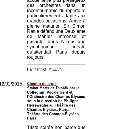
accueille le plus prestigieux
des orchestres dans un
incontournable du répertoire
particulièrement adapté aux
grandes occasions. Arrivé à
pleine maturité, Sir Simon
Rattle défend une Deuxième
de Mahler immense et
grisante, dans l’acoustique
symphonique idéale
qu’attendait Paris depuis
toujours.
Par Yannick MILLON
12/02/2015
Chemin de croix
Stabat Mater de Dvořák par le
Collegium Vocale Gent et
l’Orchestre des Champs-Élysées
sous la direction de Philippe
Herreweghe au Théâtre des
Champs-Elysées, Paris.
Théâtre des Champs-Élysées,
Paris
Triste soirée non parce que