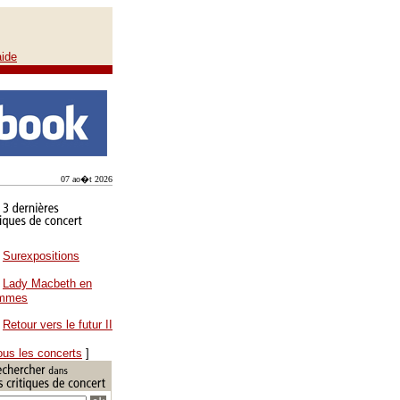
aide
07 ao�t 2026
Surexpositions
Lady Macbeth en
ammes
Retour vers le futur II
ous les concerts
]