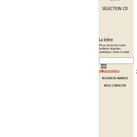
Pour recevoir notre
bulletin régulier,
saisissez votre e-mail :
d�sinscription