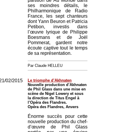
partition de Au Monde dans
ses moindres détails, le
Philharmonique de Radio
France, les sept chanteurs
dont Yann Beuron et Patricia
Petibon, investis dans
l’œuvre lyrique de Philippe
Boesmans et de Joël
Pommerat, gardent notre
écoute captive tout le temps
de sa représentation.
Par Claude HELLEU
21/02/2015
Le triomphe d’Akhnaten
Nouvelle production d’Akhnaten
de Phil Glass dans une mise en
scène de Nigel Lowery et sous
la direction de Titus Engel à
l’Opéra des Flandres.
Opéra des Flandres, Anvers
Énorme succès pour cette
nouvelle production du chef-
d’œuvre de Phil Glass