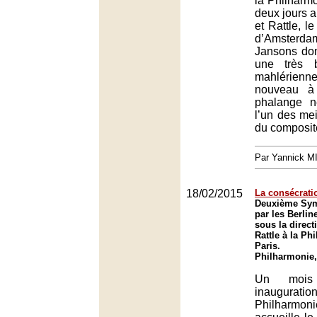
la Philharmo
deux jours a
et Rattle, 
d’Amsterd
Jansons don
une très b
mahlérienn
nouveau à
phalange n
l’un des mei
du composite
Par Yannick 
18/02/2015
La consécrati
Deuxième Sym
par les Berli
sous la direc
Rattle à la Ph
Paris.
Philharmonie,
Un mois
inaugu
Philharmo