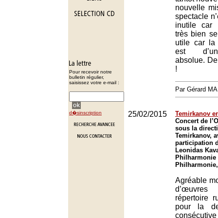
nouvelle mi
spectacle n’
inutile car
très bien se
utile car l
est d’un
absolue. De 
!
Pour recevoir notre
bulletin régulier,
saisissez votre e-mail :
Par Gérard M
d�sinscription
25/02/2015
Temirkanov en
Concert de l’O
sous la direct
Temirkanov, a
participation 
Leonidas Kava
Philharmonie 
Philharmonie,
Agréable mo
d’œuvres
répertoire r
pour la d
consécutive