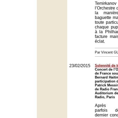
Temirka
l’Orchestre d
la manièr
baguette ma
toute partic
chaque pupi
à la Philha
facture mai
éclat.
Par Vincent G
23/02/2015
Solennité de 
Concert de l’O
de France sous
Bernard Haitin
participation d
Patrick Messi
de Radio Fran
Auditorium de
Radio, Paris
Après l’
parfois d
dernier con