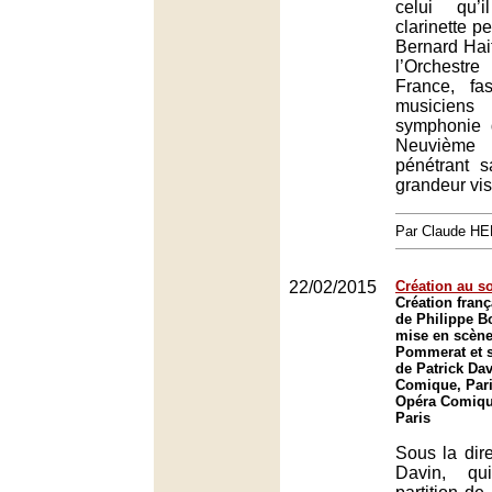
celui qu’i
clarinette p
Bernard Hait
l’Orchest
France, fa
musiciens
symphonie 
Neuvième 
pénétrant 
grandeur vis
Par Claude H
22/02/2015
Création au 
Création fran
de Philippe 
mise en scène
Pommerat et s
de Patrick Dav
Comique, Pari
Opéra Comique
Paris
Sous la dire
Davin, qu