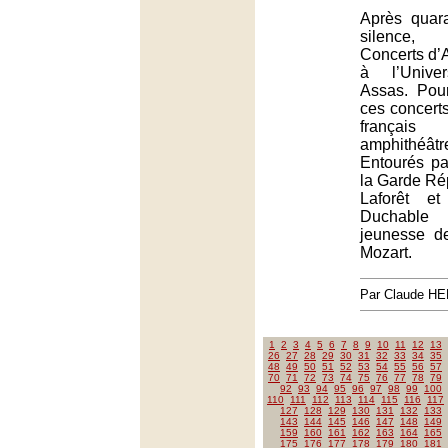
Après quar
silence,
Concerts d’
à l’Unive
Assas. Pou
ces concerts
français 
amphithé
Entourés pa
la Garde Ré
Laforêt et
Duchable r
jeunesse d
Mozart.
Par Claude H
1
2
3
4
5
6
7
8
9
10
11
12
13
26
27
28
29
30
31
32
33
34
35
48
49
50
51
52
53
54
55
56
57
70
71
72
73
74
75
76
77
78
79
92
93
94
95
96
97
98
99
100
110
111
112
113
114
115
116
117
127
128
129
130
131
132
133
143
144
145
146
147
148
149
159
160
161
162
163
164
165
175
176
177
178
179
180
181