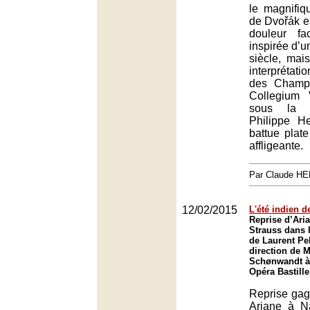
le magnifiq
de Dvořák e
douleur f
inspirée d’u
siècle, mai
interprétatio
des Champs
Collegium
sous la d
Philippe H
battue plate
affligeante.
Par Claude H
12/02/2015
L'été indien de
Reprise d’Ari
Strauss dans 
de Laurent Pel
direction de 
Schønwandt à 
Opéra Bastille
Reprise gag
Ariane à Na