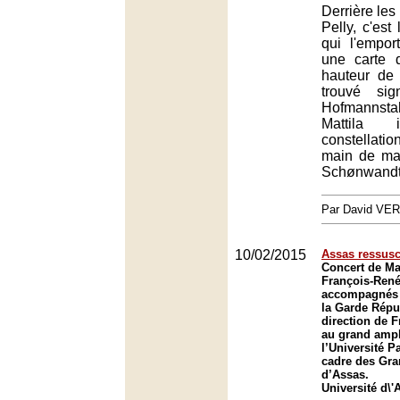
Derrière les
Pelly, c'est
qui l'empor
une carte 
hauteur de 
trouvé si
Hofmannstahl
Mattila 
constellat
main de maî
Schønwandt
Par David VE
10/02/2015
Assas ressusc
Concert de Mar
François-Ren
accompagnés p
la Garde Répu
direction de 
au grand amph
l’Université Pa
cadre des Gra
d’Assas.
Université d\'