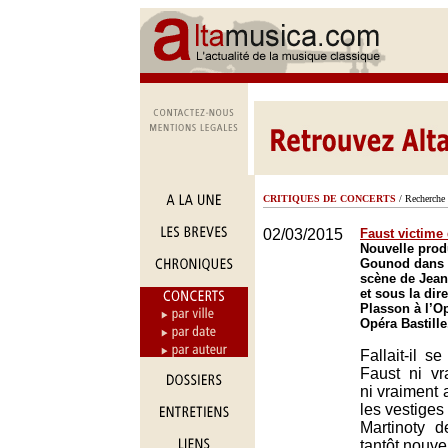
CRITIQUES DE CONCERTS
/ Recherche 
02/03/2015
Faust victime 
Nouvelle prod
Gounod dans 
scène de Jean
et sous la dir
Plasson à l’Op
Opéra Bastille
Fallait-il s
Faust ni v
ni vraiment 
les vestiges
Martinoty d
tantôt nouvel