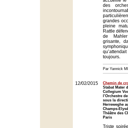
accueille le
des orche
incontournab
particulièr
grandes occ
pleine matu
Rattle défe
de Mahle
grisante, d
symphon
qu’attenda
toujours.
Par Yannick 
12/02/2015
Chemin de cr
Stabat Mater d
Collegium Voc
l’Orchestre d
sous la direct
Herreweghe au
Champs-Elysée
Théâtre des 
Paris
Triste soir