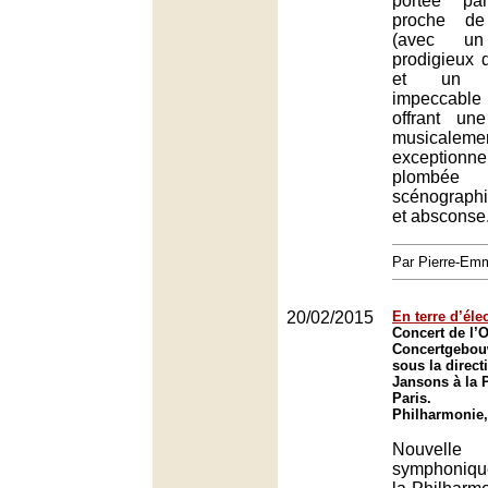
portée pa
proche de
(avec u
prodigieux d
et un T
impeccable
offrant une
musicaleme
exceptionn
plombé
scénograph
et absconse
Par Pierre-E
20/02/2015
En terre d’éle
Concert de l’
Concertgebo
sous la direct
Jansons à la 
Paris.
Philharmonie,
Nouvel
symphoniqu