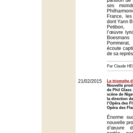
partition d
ses moindr
Philharmo
France, les
dont Yann Be
Petibon, 
l’œuvre lyr
Boesmans
Pommerat,
écoute capti
de sa représ
Par Claude H
21/02/2015
Le triomphe 
Nouvelle prod
de Phil Glass
scène de Nige
la direction d
l’Opéra des F
Opéra des Fla
Énorme suc
nouvelle pro
d’œuvre d