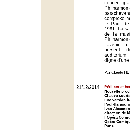
concert gr
Philharmon
parachev
complexe mu
le Parc de 
1981. La sa
de la musi
Philharmon
l’avenir, 
présent 
auditoriu
digne d’une 
Par Claude H
21/12/2014
Pétillant et ba
Nouvelle prod
Chauve-souris
une version f
Paul-Harang m
Ivan Alexandre
direction de 
l’Opéra Comiq
Opéra Comique
Paris