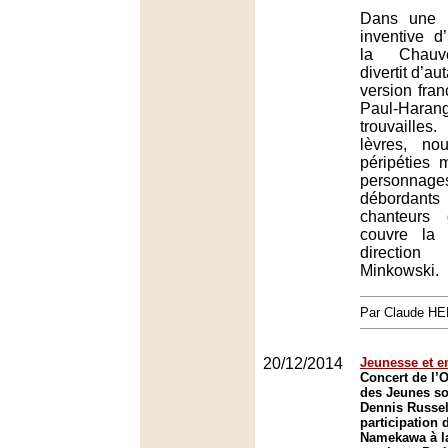
Dans une 
inventive d
la Chauve
divertit d’au
version fra
Paul-Haran
trouvaille
lèvres, no
péripéties
person
débordant
chanteurs 
couvre la 
directi
Minkowski.
Par Claude H
20/12/2014
Jeunesse et 
Concert de l’O
des Jeunes so
Dennis Russel
participation 
Namekawa à la