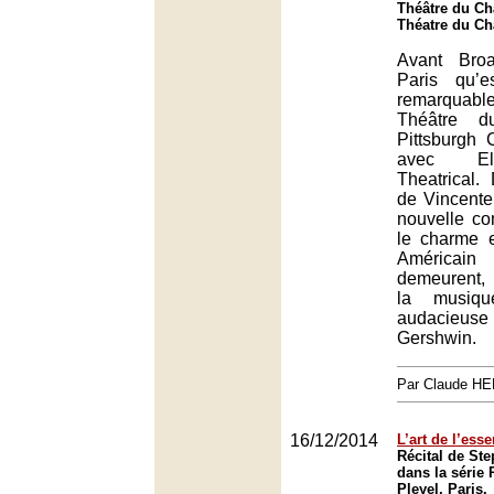
Théâtre du Châ
Théatre du Châ
Avant Bro
Paris qu’e
remarquabl
Théâtre d
Pittsburgh
avec El
Theatrical.
de Vincente 
nouvelle co
le charme e
América
demeurent, i
la musiqu
audacieu
Gershwin.
Par Claude H
16/12/2014
L’art de l’esse
Récital de St
dans la série P
Pleyel, Paris.