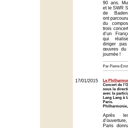
90 ans. Mus
et le SWR S
de Baden-
ont parcouru 
du composi
trois concer
d’un Franç
qui réalis
diriger pa
œuvres du 
journée !
Par Pierre-E
17/01/2015
La Philharmon
Concert de l’O
sous la direct
avec la partic
Lang Lang à l
Paris.
Philharmonie,
Après le
d’ouverture
Paris donn