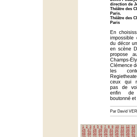
direction de 
Théâtre des 
Paris.
Théâtre des 
Paris
En choisissa
impossible d
du décor un
en scène D
propose a
Champs-
Clémence de 
les cont
Regietheate
ceux qui 
pas de voi
enfin de 
boutonné et 
Par David VE
1
2
3
4
5
6
7
8
9
10
11
12
13
26
27
28
29
30
31
32
33
34
35
48
49
50
51
52
53
54
55
56
57
70
71
72
73
74
75
76
77
78
79