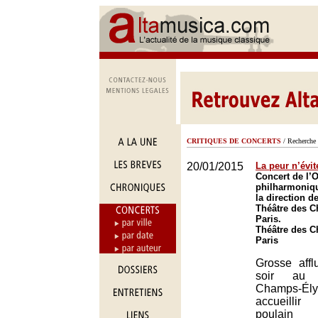
CRITIQUES DE CONCERTS
/ Recherche 
20/01/2015
La peur n’évit
Concert de l’
philharmoniq
la direction d
Théâtre des 
Paris.
Théâtre des 
Paris
Grosse aff
soir au 
Champs-É
accueilli
poulain