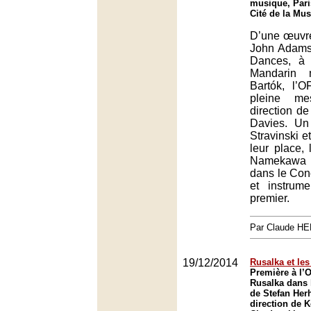
musique, Pari
Cité de la Mus
D’une œuvre
John Adams
Dances, à 
Mandarin 
Bartók, l’
pleine me
direction d
Davies. U
Stravinski e
leur place, 
Namekawa
dans le Con
et instrum
premier.
Par Claude H
19/12/2014
Rusalka et le
Première à l’
Rusalka dans 
de Stefan Her
direction de 