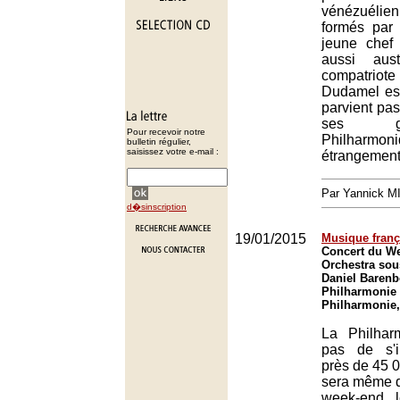
vénézuélie
formés par
jeune chef
aussi aus
compatri
Dudamel est
parvient pas 
ses g
Pour recevoir notre
Philharmon
bulletin régulier,
saisissez votre e-mail :
étrangement
Par Yannick 
d�sinscription
19/01/2015
Musique franç
Concert du We
Orchestra sous
Daniel Barenb
Philharmonie 
Philharmonie,
La Philharm
pas de s'i
près de 45 00
sera même 
week-end l