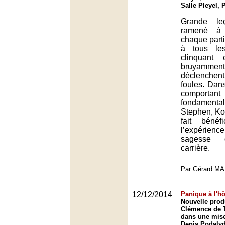
Salle Pleyel, 
Grande le
ramené à 
chaque parti
à tous le
clinquant
bruyamment
déclenchent
foules. Da
comportan
fondamentale
Stephen, Ko
fait bénéf
l’expérie
sagesse 
carrière.
Par Gérard M
12/12/2014
Panique à l'hô
Nouvelle prod
Clémence de T
dans une mise
Denis Podalyd