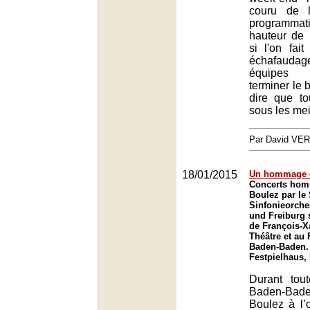
couru de l
programma
hauteur de 
si l'on fait
échafaud
équipes 
terminer le 
dire que t
sous les mei
Par David VE
18/01/2015
Un hommage 
Concerts hom
Boulez par l
Sinfonieorche
und Freiburg 
de François-X
Théâtre et au
Baden-Baden.
Festpielhaus,
Durant tou
Baden-Bade
Boulez à l’