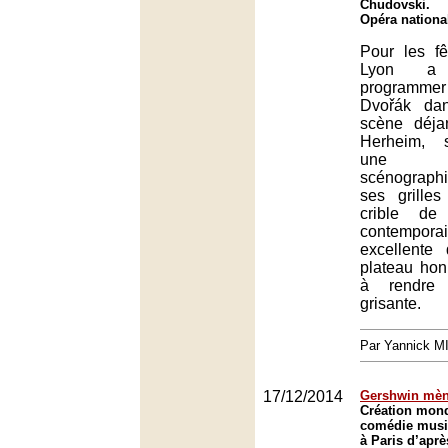
Chudovski.
Opéra nationa
Pour les fê
Lyon a
programmer
Dvořák da
scène déja
Herheim, 
une ma
scénographie
ses grille
crible de 
contemp
excellente 
plateau hon
à rendre 
grisante.
Par Yannick 
17/12/2014
Gershwin mèn
Création mond
comédie musi
à Paris d’apr