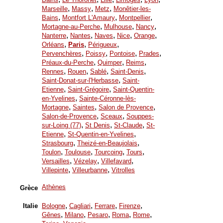
,
,
,
Marseille
Massy
Metz
Monêtier-les-
,
,
,
Bains
Montfort L'Amaury
Montpellier
,
,
,
Mortagne-au-Perche
Mulhouse
Nancy
,
,
,
,
,
Nanterre
Nantes
Naves
Nice
Orange
,
,
,
Orléans
Paris
Périgueux
,
,
,
,
Pervenchères
Poissy
Pontoise
Prades
,
,
,
Préaux-du-Perche
Quimper
Reims
,
,
,
,
Rennes
Rouen
Sablé
Saint-Denis
,
Saint-Donat-sur-l'Herbasse
Saint-
,
,
Etienne
Saint-Grégoire
Saint-Quentin-
,
en-Yvelines
Sainte-Céronne-lès-
,
,
,
Mortagne
Saintes
Salon de Provence
,
,
Salon-de-Provence
Sceaux
Souppes-
,
,
,
sur-Loing (77)
St Denis
St-Claude
St-
,
,
Etienne
St-Quentin-en-Yvelines
,
,
Strasbourg
Theizé-en-Beaujolais
,
,
,
,
Toulon
Toulouse
Tourcoing
Tours
,
,
,
Versailles
Vézelay
Villefavard
,
,
Villepinte
Villeurbanne
Vitrolles
Athènes
Grèce
,
,
,
,
Italie
Bologne
Cagliari
Ferrare
Firenze
,
,
,
,
,
Gênes
Milano
Pesaro
Roma
Rome