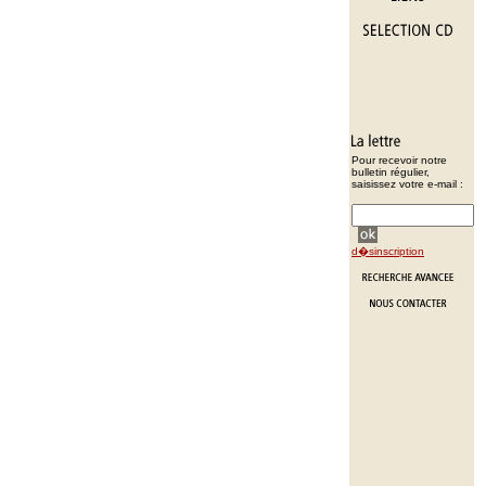
Pour recevoir notre
bulletin régulier,
saisissez votre e-mail :
d�sinscription