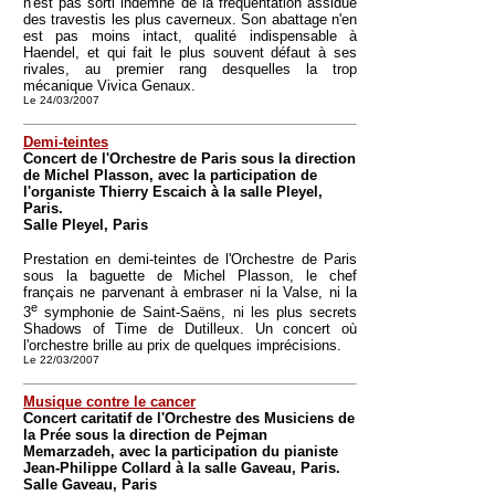
n'est pas sorti indemne de la fréquentation assidue
des travestis les plus caverneux. Son abattage n'en
est pas moins intact, qualité indispensable à
Haendel, et qui fait le plus souvent défaut à ses
rivales, au premier rang desquelles la trop
mécanique Vivica Genaux.
Le 24/03/2007
Demi-teintes
Concert de l'Orchestre de Paris sous la direction
de Michel Plasson, avec la participation de
l'organiste Thierry Escaich à la salle Pleyel,
Paris.
Salle Pleyel, Paris
Prestation en demi-teintes de l'Orchestre de Paris
sous la baguette de Michel Plasson, le chef
français ne parvenant à embraser ni la Valse, ni la
e
3
symphonie de Saint-Saëns, ni les plus secrets
Shadows of Time de Dutilleux. Un concert où
l'orchestre brille au prix de quelques imprécisions.
Le 22/03/2007
Musique contre le cancer
Concert caritatif de l'Orchestre des Musiciens de
la Prée sous la direction de Pejman
Memarzadeh, avec la participation du pianiste
Jean-Philippe Collard à la salle Gaveau, Paris.
Salle Gaveau, Paris