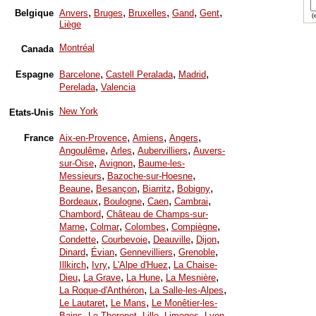
,
,
,
,
,
Belgique
Anvers
Bruges
Bruxelles
Gand
Gent
(e
Liège
Montréal
Canada
,
,
,
Espagne
Barcelone
Castell Peralada
Madrid
,
Perelada
Valencia
New York
Etats-Unis
,
,
,
France
Aix-en-Provence
Amiens
Angers
,
,
,
Angoulême
Arles
Aubervilliers
Auvers-
,
,
sur-Oise
Avignon
Baume-les-
,
,
Messieurs
Bazoche-sur-Hoesne
,
,
,
,
Beaune
Besançon
Biarritz
Bobigny
,
,
,
,
Bordeaux
Boulogne
Caen
Cambrai
,
Chambord
Château de Champs-sur-
,
,
,
,
Marne
Colmar
Colombes
Compiègne
,
,
,
,
Condette
Courbevoie
Deauville
Dijon
,
,
,
,
Dinard
Évian
Gennevilliers
Grenoble
,
,
,
Illkirch
Ivry
L'Alpe d'Huez
La Chaise-
,
,
,
,
Dieu
La Grave
La Hune
La Mesnière
,
,
La Roque-d'Anthéron
La Salle-les-Alpes
,
,
Le Lautaret
Le Mans
Le Monêtier-les-
,
,
,
,
,
Bains
Le Thoronet
Lille
Limoges
Lyon