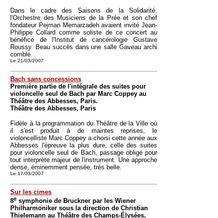
Dans le cadre des Saisons de la Solidarité,
l'Orchestre des Musiciens de la Prée et son chef
fondateur Pejman Memarzadeh avaient invité Jean-
Philippe Collard comme soliste de ce concert au
bénéfice de l'Institut de cancérologie Gustave
Roussy. Beau succès dans une salle Gaveau archi
comble.
Le 21/03/2007
Bach sans concessions
Première partie de l'intégrale des suites pour
violoncelle seul de Bach par Marc Coppey au
Théâtre des Abbesses, Paris.
Théâtre des Abbesses, Paris
Fidèle à la programmation du Théâtre de la Ville où
il s'est produit à de maintes reprises, le
violoncelliste Marc Coppey a choisi cette année aux
Abbesses l'épreuve la plus dure, celle des suites
pour violoncelle seul de Bach, passage obligé pour
tout interprète majeur de l'instrument. Une approche
dense, éminemment pensée, très belle.
Le 17/03/2007
Sur les cimes
e
8
symphonie de Bruckner par les Wiener
Philharmoniker sous la direction de Christian
Thielemann au Théâtre des Champs-Élysées,