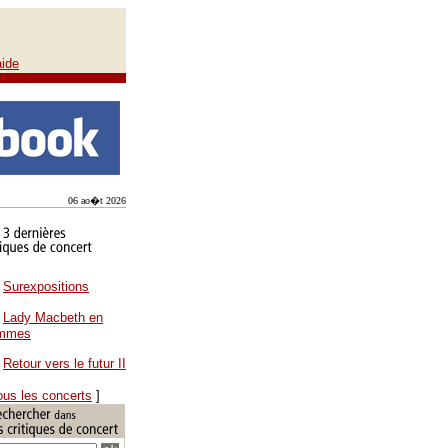
aide
06 ao�t 2026
Surexpositions
Lady Macbeth en
ammes
Retour vers le futur II
ous les concerts
]