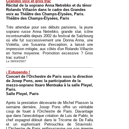
Grandes voix et gros trac
Récital de la soprano Anna Netrebko et du ténor
Rolando Villazón dans le cadre des Grandes
voix au Théâtre des Champs-Élysées, Paris.
Théâtre des Champs-Élysées, Paris
Très attendue pour ses débuts parisiens, la jeune
soprano russe Anna Netrebko, grande star, icône
incontournable depuis 2002 du festival de Salzbourg
où elle fut successivement une Donna Anna, une
Violetta, une Susanna d'exception, a laissé une
impression mitigée, aux côtés d'un Rolando Villazón
en forme moyenne. Promotion excessive ? Gros
trac surtout !
Le 28/03/2007
¡ Estupendo !
Concert de l'Orchestre de Paris sous la direction
de Josep Pons, avec la participation de la
mezzo-soprano Itxaro Mentxaka à la salle Pleyel,
Paris.
Salle Pleyel, Paris
Après la prestation décevante de Michel Plasson la
semaine dernière, Josep Pons offre un véritable
coup de fouet à l'Orchestre de Paris. Davantage
que dans l'anecdotique création de Luis de Pablo, le
chef espagnol éblouit dans le Tricorne de De Falla
et un euphorisant Petrouchka de Stravinski.
L'Orchestre de Paris enthousiasme par son énergie