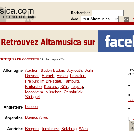
CRITIQUES DE CONCERTS
/ Recherche par ville
,
,
,
,
Allemagne
Aachen
Baden-Baden
Bayreuth
Berlin
,
,
,
,
Dresden
Ebrach
Essen
Frankfurt
,
,
Freiburg im Breisgau
Hamburg
,
,
,
,
Karlsruhe
Koblenz
Köln
Leipzig
,
,
,
Mannheim
München
Osnabrück
Stuttgart
fl
London
Angleterre
Buenos Aires
Argentine
[
T
,
,
,
Autriche
Bregenz
Innsbruck
Salzburg
Wien