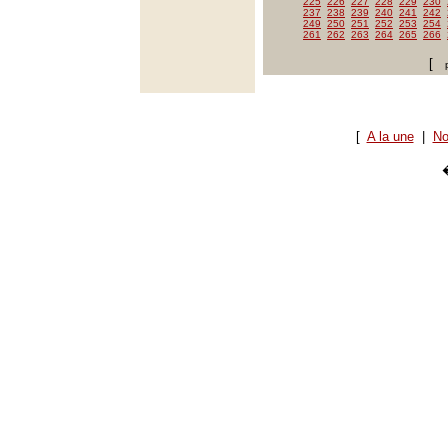
225
226
227
228
229
230
237
238
239
240
241
242
249
250
251
252
253
254
261
262
263
264
265
266
[
[
A la une
|
No