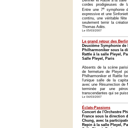
Berliner et Rattle à la sall
cordes prodigieuses de l
e
Entre une 7
symphonie d
expressive et une Sinfoniet
continu, une véritable fêt
seulement ternir la créati
Thomas Adès.
Le 05/03/2007
Le grand retour des Berli
Deuxième Symphonie de Ma
Philharmoniker sous la d
Rattle à la salle Pleyel, Pa
Salle Pleyel, Paris
Absents de la scène paris
de fermeture de Pleyel pou
Philharmoniker et Rattle fo
l'unique salle de la capit
avec une Résurrection de M
terminée par une péror
transcendantes qui se puiss
Le 04/03/2007
Éclats-Passions
Concert de l'Orchestre P
France sous la directio
Chung, avec la participat
Repin à la salle Pleyel, Pa