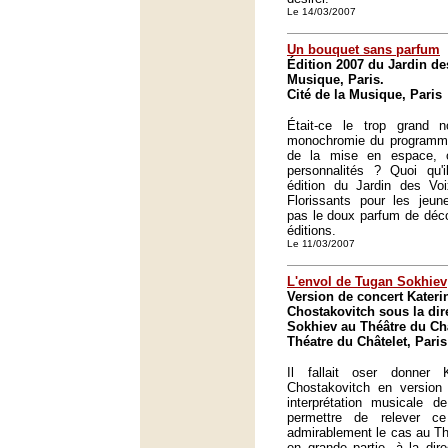
Le 14/03/2007
Un bouquet sans parfum
Édition 2007 du Jardin des
Musique, Paris.
Cité de la Musique, Paris
Était-ce le trop grand 
monochromie du programme
de la mise en espace, o
personnalités ? Quoi qu'i
édition du Jardin des Voi
Florissants pour les jeune
pas le doux parfum de déc
éditions.
Le 11/03/2007
L'envol de Tugan Sokhiev
Version de concert Kateri
Chostakovitch sous la dir
Sokhiev au Théâtre du Châ
Théatre du Châtelet, Paris
Il fallait oser donner 
Chostakovitch en version
interprétation musicale d
permettre de relever c
admirablement le cas au Th
en grande partie, à la dire