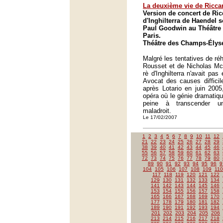
La deuxième vie de Ricca
Version de concert de Ric
d'Inghilterra de Haendel s
Paul Goodwin au Théâtre
Paris.
Théâtre des Champs-Élysé
Malgré les tentatives de réh
Rousset et de Nicholas Mc
rè d'Inghilterra n'avait pas
Avocat des causes difficil
après Lotario en juin 2005
opéra où le génie dramatiq
peine à transcender un 
maladroit.
Le 17/02/2007
1
2
3
4
5
6
7
8
9
10
11
12
21
22
23
24
25
26
27
28
29
38
39
40
41
42
43
44
45
46
55
56
57
58
59
60
61
62
63
72
73
74
75
76
77
78
79
80
89
90
91
92
93
94
95
96
9
104
105
106
107
108
109
110
117
118
119
120
121
122
129
130
131
132
133
134
141
142
143
144
145
146
153
154
155
156
157
158
165
166
167
168
169
170
177
178
179
180
181
182
189
190
191
192
193
194
201
202
203
204
205
206
213
214
215
216
217
218