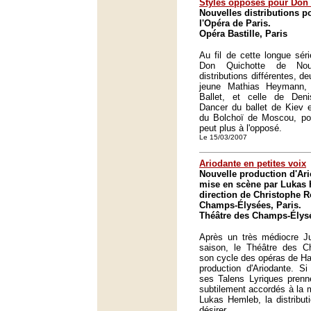
Styles opposés pour Don 
Nouvelles distributions p
l'Opéra de Paris.
Opéra Bastille, Paris
Au fil de cette longue sér
Don Quichotte de Nou
distributions différentes, d
jeune Mathias Heymann
Ballet, et celle de Deni
Dancer du ballet de Kiev et
du Bolchoï de Moscou, pou
peut plus à l'opposé.
Le 15/03/2007
Ariodante en petites voix
Nouvelle production d'Ar
mise en scène par Lukas 
direction de Christophe R
Champs-Élysées, Paris.
Théâtre des Champs-Élysé
Après un très médiocre J
saison, le Théâtre des C
son cycle des opéras de Ha
production d'Ariodante. S
ses Talens Lyriques prenn
subtilement accordés à la 
Lukas Hemleb, la distribut
désirer.