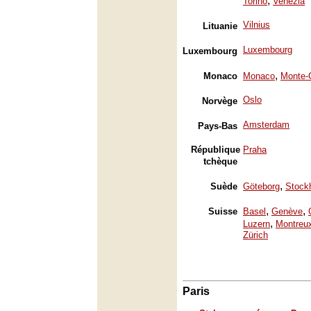
,
Torino
Venezia
Vilnius
Lituanie
Luxembourg
Luxembourg
,
Monaco
Monaco
Monte-
Oslo
Norvège
Amsterdam
Pays-Bas
République
Praha
tchèque
,
Suède
Göteborg
Stock
,
,
Suisse
Basel
Genève
,
Luzern
Montreu
Zürich
Paris