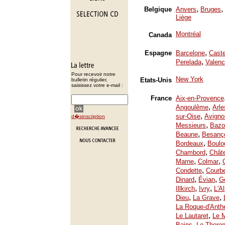
,
,
Belgique
Anvers
Bruges
Liège
Montréal
Canada
,
Espagne
Barcelone
Caste
,
Perelada
Valenc
Pour recevoir notre
New York
Etats-Unis
bulletin régulier,
saisissez votre e-mail :
France
Aix-en-Provence
,
Angoulême
Arle
,
sur-Oise
Avigno
d�sinscription
,
Messieurs
Bazo
,
Beaune
Besanç
,
Bordeaux
Boulo
,
Chambord
Chât
,
,
Marne
Colmar
,
Condette
Courb
,
,
Dinard
Évian
Ge
,
,
Illkirch
Ivry
L'A
,
,
Dieu
La Grave
La Roque-d'Anth
,
Le Lautaret
Le 
,
Bains
Le Thoron