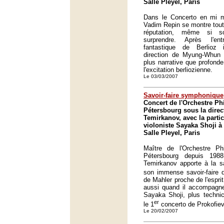
Salle Pleyel, Paris
Dans le Concerto en mi 
Vadim Repin se montre tout 
réputation, même si so
surprendre. Après l'en
fantastique de Berlioz
direction de Myung-Whun
plus narrative que profonde
l'excitation berliozienne.
Le 03/03/2007
Savoir-faire symphonique
Concert de l'Orchestre Ph
Pétersbourg sous la direc
Temirkanov, avec la partic
violoniste Sayaka Shoji à l
Salle Pleyel, Paris
Maître de l'Orchestre Ph
Pétersbourg depuis 198
Temirkanov apporte à la sa
son immense savoir-faire 
de Mahler proche de l'espri
aussi quand il accompagne 
Sayaka Shoji, plus technic
er
le 1
concerto de Prokofiev
Le 20/02/2007