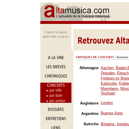
CRITIQUES DE CONCERTS
/ Recherche 
,
Allemagne
Aachen
Baden-
,
Dresden
Ebrach
Freiburg im Brei
,
Karlsruhe
Koble
,
Mannheim
Mün
Stuttgart
London
Angleterre
Buenos Aires
Argentine
,
Autriche
Bregenz
Innsbr