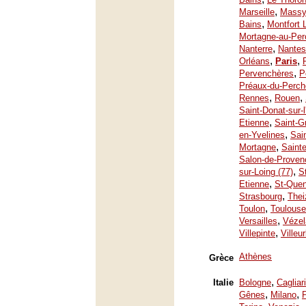
,
Marseille
Mass
,
Bains
Montfort 
Mortagne-au-Per
,
Nanterre
Nantes
,
,
Orléans
Paris
,
Pervenchères
P
Préaux-du-Perch
,
,
Rennes
Rouen
Saint-Donat-sur-
,
Etienne
Saint-G
,
en-Yvelines
Sai
,
Mortagne
Saint
Salon-de-Proven
,
sur-Loing (77)
S
,
Etienne
St-Quen
,
Strasbourg
Thei
,
Toulon
Toulouse
,
Versailles
Vézel
,
Villepinte
Villeu
Athènes
Grèce
,
Italie
Bologne
Cagliari
,
,
Gênes
Milano