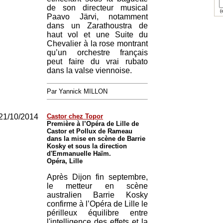
de son directeur musical
(e
Paavo Järvi, notamment
dans un Zarathoustra de
haut vol et une Suite du
Chevalier à la rose montrant
qu’un orchestre français
peut faire du vrai rubato
dans la valse viennoise.
Par Yannick MILLON
21/10/2014
Castor chez Topor
Première à l’Opéra de Lille de
Castor et Pollux de Rameau
dans la mise en scène de Barrie
Kosky et sous la direction
d'Emmanuelle Haïm.
Opéra, Lille
Après Dijon fin septembre,
le metteur en scène
australien Barrie Kosky
confirme à l’Opéra de Lille le
périlleux équilibre entre
l'intelligence des effets et la