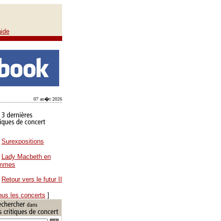
aide
07 ao�t 2026
Surexpositions
Lady Macbeth en
ammes
Retour vers le futur II
ous les concerts
]