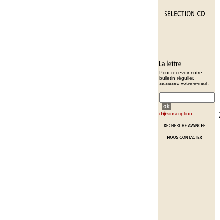
Pour recevoir notre
bulletin régulier,
saisissez votre e-mail :
d�sinscription