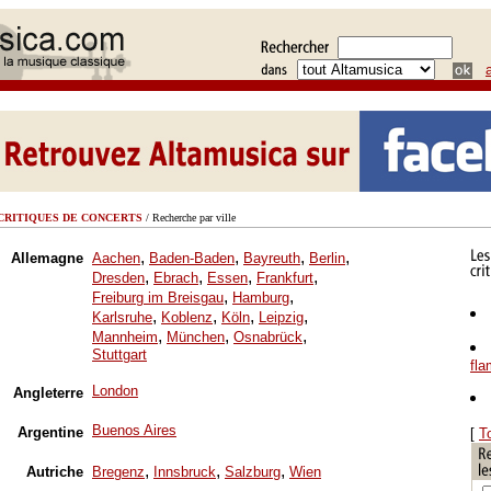
CRITIQUES DE CONCERTS
/ Recherche par ville
,
,
,
,
Allemagne
Aachen
Baden-Baden
Bayreuth
Berlin
,
,
,
,
Dresden
Ebrach
Essen
Frankfurt
,
,
Freiburg im Breisgau
Hamburg
,
,
,
,
Karlsruhe
Koblenz
Köln
Leipzig
,
,
,
Mannheim
München
Osnabrück
Stuttgart
fl
London
Angleterre
Buenos Aires
Argentine
[
T
,
,
,
Autriche
Bregenz
Innsbruck
Salzburg
Wien