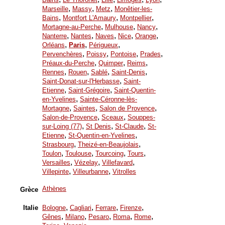
,
,
,
Marseille
Massy
Metz
Monêtier-les-
,
,
,
Bains
Montfort L'Amaury
Montpellier
,
,
,
Mortagne-au-Perche
Mulhouse
Nancy
,
,
,
,
,
Nanterre
Nantes
Naves
Nice
Orange
,
,
,
Orléans
Paris
Périgueux
,
,
,
,
Pervenchères
Poissy
Pontoise
Prades
,
,
,
Préaux-du-Perche
Quimper
Reims
,
,
,
,
Rennes
Rouen
Sablé
Saint-Denis
,
Saint-Donat-sur-l'Herbasse
Saint-
,
,
Etienne
Saint-Grégoire
Saint-Quentin-
,
en-Yvelines
Sainte-Céronne-lès-
,
,
,
Mortagne
Saintes
Salon de Provence
,
,
Salon-de-Provence
Sceaux
Souppes-
,
,
,
sur-Loing (77)
St Denis
St-Claude
St-
,
,
Etienne
St-Quentin-en-Yvelines
,
,
Strasbourg
Theizé-en-Beaujolais
,
,
,
,
Toulon
Toulouse
Tourcoing
Tours
,
,
,
Versailles
Vézelay
Villefavard
,
,
Villepinte
Villeurbanne
Vitrolles
Athènes
Grèce
,
,
,
,
Italie
Bologne
Cagliari
Ferrare
Firenze
,
,
,
,
,
Gênes
Milano
Pesaro
Roma
Rome