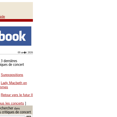
aide
09 ao�t 2026
Surexpositions
Lady Macbeth en
ammes
Retour vers le futur II
ous les concerts
]