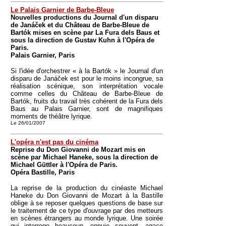
Le Palais Garnier de Barbe-Bleue
Nouvelles productions du Journal d'un disparu
de Janáček et du Château de Barbe-Bleue de
Bartók mises en scène par La Fura dels Baus et
sous la direction de Gustav Kuhn à l'Opéra de
Paris.
Palais Garnier, Paris
Si l'idée d'orchestrer « à la Bartók » le Journal d'un
disparu de Janáček est pour le moins incongrue, sa
réalisation scénique, son interprétation vocale
comme celles du Château de Barbe-Bleue de
Bartók, fruits du travail très cohérent de la Fura dels
Baus au Palais Garnier, sont de magnifiques
moments de théâtre lyrique.
Le 26/01/2007
L'opéra n'est pas du cinéma
Reprise du Don Giovanni de Mozart mis en
scène par Michael Haneke, sous la direction de
Michael Güttler à l'Opéra de Paris.
Opéra Bastille, Paris
La reprise de la production du cinéaste Michael
Haneke du Don Giovanni de Mozart à la Bastille
oblige à se reposer quelques questions de base sur
le traitement de ce type d'ouvrage par des metteurs
en scènes étrangers au monde lyrique. Une soirée
qui interroge beaucoup, ennuie souvent, agace