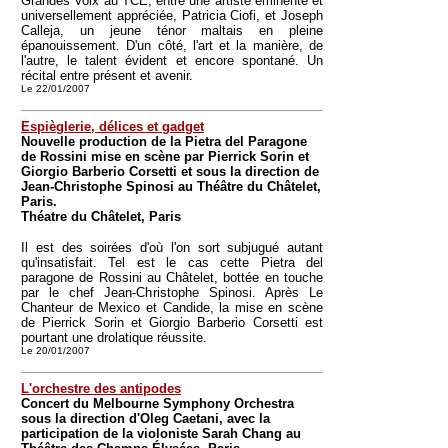
Grandes Voix au TCE, entre une artiste éminente et
universellement appréciée, Patricia Ciofi, et Joseph
Calleja, un jeune ténor maltais en pleine
épanouissement. D'un côté, l'art et la manière, de
l'autre, le talent évident et encore spontané. Un
récital entre présent et avenir.
Le 22/01/2007
Espièglerie, délices et gadget
Nouvelle production de la Pietra del Paragone
de Rossini mise en scène par Pierrick Sorin et
Giorgio Barberio Corsetti et sous la direction de
Jean-Christophe Spinosi au Théâtre du Châtelet,
Paris.
Théatre du Châtelet, Paris
Il est des soirées d'où l'on sort subjugué autant
qu'insatisfait. Tel est le cas cette Pietra del
paragone de Rossini au Châtelet, bottée en touche
par le chef Jean-Christophe Spinosi. Après Le
Chanteur de Mexico et Candide, la mise en scène
de Pierrick Sorin et Giorgio Barberio Corsetti est
pourtant une drolatique réussite.
Le 20/01/2007
L'orchestre des antipodes
Concert du Melbourne Symphony Orchestra
sous la direction d'Oleg Caetani, avec la
participation de la violoniste Sarah Chang au