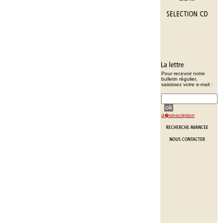
Pour recevoir notre
bulletin régulier,
saisissez votre e-mail :
d�sinscription