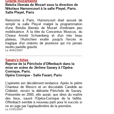
Gravité mozartienne
Betulia liberata de Mozart sous la direction de
Nikolaus Harnoncourt à la salle Pleyel, Paris.
Salle Pleyel, Paris
Rarissime à Paris, Harnoncourt était assuré de
remplir la salle Pleyel malgré la programmation
d'une Betulia liberata de Mozart d'ordinaire peu
mobilisatrice. À la tête du Concentus Musicus, du
Choeur Arnold Schoenberg et d'un très beau
plateau, l'Autrichien exalte jusqu'à l'excès le
tragique d'un oratorio de jeunesse qui n'a jamais
revêtu pareille gravité.
Le 30/01/2007
Savary's folies
Reprise de la Périchole d'Offenbach dans la
mise en scène de Jérôme Savary à l'Opéra-
Comique, Paris.
Opéra Comique - Salle Favart, Paris
L'opérette est décidément tendance. Après le piètre
Chanteur de Mexico et un discutable Candide au
Châtelet, revoici la délirante Périchole de Savary.
Présentée en 2000, elle aurait, aux dires du maître
des lieux, sauvé l'Opéra-Comique de la faillite.
Offenbach semble à nouveau parti pour le succès si
on en juge par l'applaudimètre de la première.
Le 27/01/2007