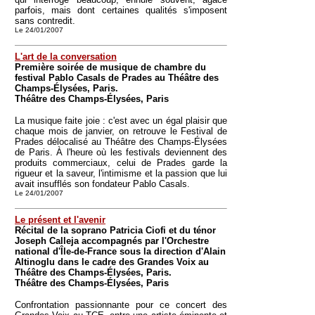
parfois, mais dont certaines qualités s'imposent
sans contredit.
Le 24/01/2007
L'art de la conversation
Première soirée de musique de chambre du
festival Pablo Casals de Prades au Théâtre des
Champs-Élysées, Paris.
Théâtre des Champs-Élysées, Paris
La musique faite joie : c'est avec un égal plaisir que
chaque mois de janvier, on retrouve le Festival de
Prades délocalisé au Théâtre des Champs-Élysées
de Paris. À l'heure où les festivals deviennent des
produits commerciaux, celui de Prades garde la
rigueur et la saveur, l'intimisme et la passion que lui
avait insufflés son fondateur Pablo Casals.
Le 24/01/2007
Le présent et l'avenir
Récital de la soprano Patricia Ciofi et du ténor
Joseph Calleja accompagnés par l'Orchestre
national d'Île-de-France sous la direction d'Alain
Altinoglu dans le cadre des Grandes Voix au
Théâtre des Champs-Élysées, Paris.
Théâtre des Champs-Élysées, Paris
Confrontation passionnante pour ce concert des