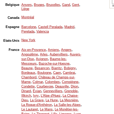
,
,
,
,
,
Belgique
Anvers
Bruges
Bruxelles
Gand
Gent
(e
Liège
Montréal
Canada
,
,
,
Espagne
Barcelone
Castell Peralada
Madrid
,
Perelada
Valencia
New York
Etats-Unis
,
,
,
France
Aix-en-Provence
Amiens
Angers
,
,
,
Angoulême
Arles
Aubervilliers
Auvers-
,
,
sur-Oise
Avignon
Baume-les-
,
,
Messieurs
Bazoche-sur-Hoesne
,
,
,
,
Beaune
Besançon
Biarritz
Bobigny
,
,
,
,
Bordeaux
Boulogne
Caen
Cambrai
,
Chambord
Château de Champs-sur-
,
,
,
,
Marne
Colmar
Colombes
Compiègne
,
,
,
,
Condette
Courbevoie
Deauville
Dijon
,
,
,
,
Dinard
Évian
Gennevilliers
Grenoble
,
,
,
Illkirch
Ivry
L'Alpe d'Huez
La Chaise-
,
,
,
,
Dieu
La Grave
La Hune
La Mesnière
,
,
La Roque-d'Anthéron
La Salle-les-Alpes
,
,
Le Lautaret
Le Mans
Le Monêtier-les-
,
,
,
,
,
Bains
Le Thoronet
Lille
Limoges
Lyon