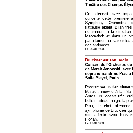
Théâtre des Champs-Élysé
Théâtre des Champs-Élysé
On attendait avec impat
curiosité cette première 
Symphony Orchestra en
flatteuse aidant. Bilan très 
notamment à la direction du
Markevitch et dans un p
parfaitement en valeur les 
des antipodes.
Le 20/01/2007
Bruckner est son jardin
Concert de l'Orchestre de 
de Marek Janowski, avec l
soprano Sandrine Piau à la
Salle Pleyel, Paris
Programme un rien sinueux
Marek Janowski à la tête d
Après un Mozart très droi
belle maîtrise malgré la pre
Piau, le chef allemand
symphonie de Bruckner qui 
son affinité avec l'unive
Florian.
Le 17/01/2007