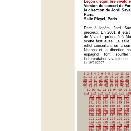
Leçon d'équilibre vivaldi
Version de concert de Far
la direction de Jordi Saval
Paris.
Salle Pleyel, Paris
Rare à l'opéra, Jordi Sav
précieux. En 2001, il jetai
de Vivaldi, présenté à M
scène fastueuse. La salle 
reflet concertant, où la so
Nations et la direction 
espagnol font souffle
l'interprétation vivaldienne.
Le 16/01/2007
1
2
3
4
5
6
7
8
9
10
11
12
21
22
23
24
25
26
27
28
29
38
39
40
41
42
43
44
45
46
55
56
57
58
59
60
61
62
63
72
73
74
75
76
77
78
79
80
89
90
91
92
93
94
95
96
9
104
105
106
107
108
109
110
117
118
119
120
121
122
129
130
131
132
133
134
141
142
143
144
145
146
153
154
155
156
157
158
165
166
167
168
169
170
177
178
179
180
181
182
189
190
191
192
193
194
201
202
203
204
205
206
213
214
215
216
217
218
225
226
227
228
229
230
237
238
239
240
241
242