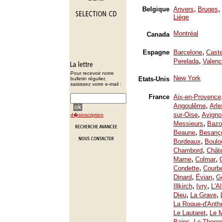
,
,
Belgique
Anvers
Bruges
Liège
Montréal
Canada
,
Espagne
Barcelone
Caste
,
Perelada
Valenc
Pour recevoir notre
New York
Etats-Unis
bulletin régulier,
saisissez votre e-mail :
France
Aix-en-Provence
,
Angoulême
Arle
,
sur-Oise
Avigno
d�sinscription
,
Messieurs
Bazo
,
Beaune
Besanç
,
Bordeaux
Boulo
,
Chambord
Chât
,
,
Marne
Colmar
,
Condette
Courb
,
,
Dinard
Évian
Ge
,
,
Illkirch
Ivry
L'A
,
,
Dieu
La Grave
La Roque-d'Anth
,
Le Lautaret
Le 
,
Bains
Le Thoron