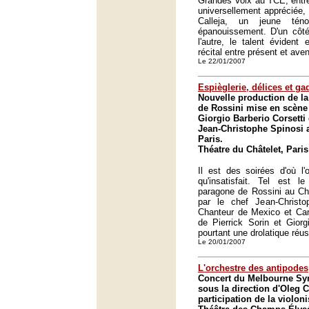
Grandes Voix au TCE, entre
universellement appréciée, 
Calleja, un jeune tén
épanouissement. D'un côté,
l'autre, le talent évident
récital entre présent et aven
Le 22/01/2007
Espièglerie, délices et ga
Nouvelle production de la
de Rossini mise en scène 
Giorgio Barberio Corsetti 
Jean-Christophe Spinosi a
Paris.
Théatre du Châtelet, Paris
Il est des soirées d'où l'
qu'insatisfait. Tel est l
paragone de Rossini au Châ
par le chef Jean-Christ
Chanteur de Mexico et Can
de Pierrick Sorin et Giorg
pourtant une drolatique réus
Le 20/01/2007
L'orchestre des antipodes
Concert du Melbourne Sy
sous la direction d'Oleg C
participation de la violo