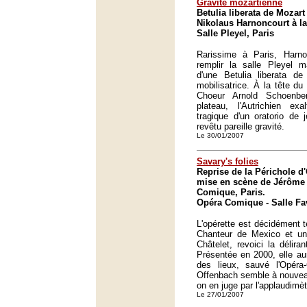
Gravité mozartienne
Betulia liberata de Mozart
Nikolaus Harnoncourt à la 
Salle Pleyel, Paris
Rarissime à Paris, Harno
remplir la salle Pleyel m
d'une Betulia liberata de
mobilisatrice. À la tête d
Choeur Arnold Schoenbe
plateau, l'Autrichien exa
tragique d'un oratorio de 
revêtu pareille gravité.
Le 30/01/2007
Savary's folies
Reprise de la Périchole d
mise en scène de Jérôme 
Comique, Paris.
Opéra Comique - Salle Fav
L'opérette est décidément t
Chanteur de Mexico et un
Châtelet, revoici la délira
Présentée en 2000, elle aur
des lieux, sauvé l'Opéra-
Offenbach semble à nouveau
on en juge par l'applaudimèt
Le 27/01/2007