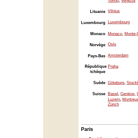
,
Torino
Venezia
Vilnius
Lituanie
Luxembourg
Luxembourg
,
Monaco
Monaco
Monte-
Oslo
Norvège
Amsterdam
Pays-Bas
République
Praha
tchèque
,
Suède
Göteborg
Stock
,
,
Suisse
Basel
Genève
,
Luzern
Montreu
Zürich
Paris