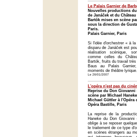
Le Palais Garnier de Barb
Nouvelles productions du
de Janáček et du Château
Bartók mises en scène par
sous la direction de Gust
Paris.
Palais Garnier, Paris
Si l'idée d'orchestrer « à l
disparu de Janáček est pou
réalisation scénique, son
comme celles du Châte
Bartók, fruits du travail trè
Baus au Palais Garnier
moments de théâtre lyrique
Le 26/01/2007
L'opéra n'est pas du cin
Reprise du Don Giovanni 
scène par Michael Haneke,
Michael Güttler à l'Opéra 
Opéra Bastille, Paris
La reprise de la producti
Haneke du Don Giovanni d
oblige à se reposer quelqu
le traitement de ce type d'
en scènes étrangers au mo
qui interroge beaucoup,