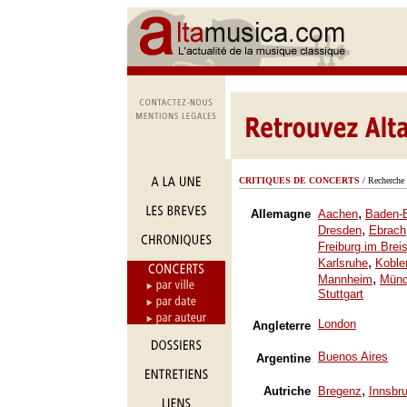
CRITIQUES DE CONCERTS
/ Recherche 
,
Allemagne
Aachen
Baden-
,
Dresden
Ebrach
Freiburg im Brei
,
Karlsruhe
Koble
,
Mannheim
Mün
Stuttgart
London
Angleterre
Buenos Aires
Argentine
,
Autriche
Bregenz
Innsbr