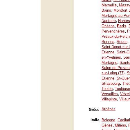
,
Marseille
Mass
,
Bains
Montfort 
Mortagne-au-Per
,
Nanterre
Nantes
,
,
Orléans
Paris
,
Pervenchères
P
Préaux-du-Perch
,
,
Rennes
Rouen
Saint-Donat-sur-
,
Etienne
Saint-G
,
en-Yvelines
Sai
,
Mortagne
Saint
Salon-de-Proven
,
sur-Loing (77)
S
,
Etienne
St-Quen
,
Strasbourg
Thei
,
Toulon
Toulouse
,
Versailles
Vézel
,
Villepinte
Villeu
Athènes
Grèce
,
Italie
Bologne
Cagliari
,
,
Gênes
Milano