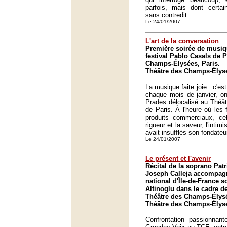
parfois, mais dont certai
sans contredit.
Le 24/01/2007
L'art de la conversation
Première soirée de musi
festival Pablo Casals de 
Champs-Élysées, Paris.
Théâtre des Champs-Élysé
La musique faite joie : c'es
chaque mois de janvier, on
Prades délocalisé au Théâ
de Paris. À l'heure où les 
produits commerciaux, ce
rigueur et la saveur, l'intim
avait insufflés son fondate
Le 24/01/2007
Le présent et l'avenir
Récital de la soprano Patri
Joseph Calleja accompagn
national d'Île-de-France s
Altinoglu dans le cadre d
Théâtre des Champs-Élysé
Théâtre des Champs-Élysé
Confrontation passionnan