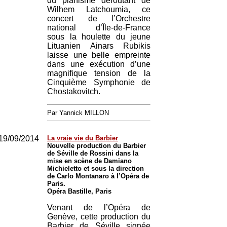
du pianisme déroutant de
Wilhem Latchoumia, ce
concert de l’Orchestre
national d’Île-de-France
sous la houlette du jeune
Lituanien Ainars Rubikis
laisse une belle empreinte
dans une exécution d’une
magnifique tension de la
Cinquième Symphonie de
Chostakovitch.
Par Yannick MILLON
19/09/2014
La vraie vie du Barbier
Nouvelle production du Barbier
de Séville de Rossini dans la
mise en scène de Damiano
Michieletto et sous la direction
de Carlo Montanaro à l’Opéra de
Paris.
Opéra Bastille, Paris
Venant de l’Opéra de
Genève, cette production du
Barbier de Séville signée