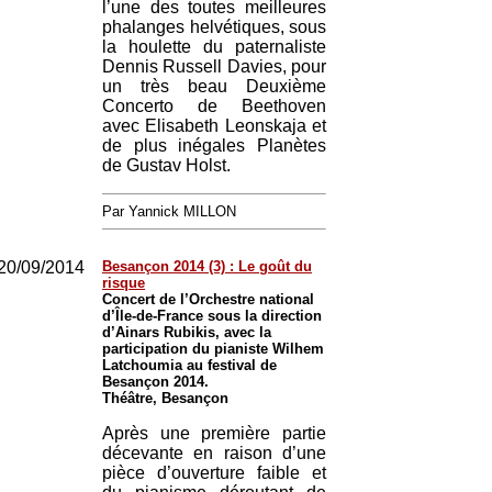
l’une des toutes meilleures
phalanges helvétiques, sous
la houlette du paternaliste
Dennis Russell Davies, pour
un très beau Deuxième
Concerto de Beethoven
avec Elisabeth Leonskaja et
de plus inégales Planètes
de Gustav Holst.
Par Yannick MILLON
20/09/2014
Besançon 2014 (3) : Le goût du
risque
Concert de l’Orchestre national
d’Île-de-France sous la direction
d’Ainars Rubikis, avec la
participation du pianiste Wilhem
Latchoumia au festival de
Besançon 2014.
Théâtre, Besançon
Après une première partie
décevante en raison d’une
pièce d’ouverture faible et