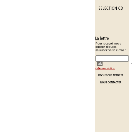
Pour recevoir notre
bulletin régulier,
saisissez votre e-mail :
d�sinscription