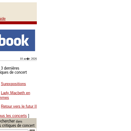
aide
10 ao�t 2026
Surexpositions
Lady Macbeth en
ammes
Retour vers le futur II
ous les concerts
]