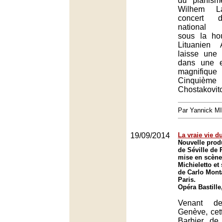
du pianism
Wilhem La
concert d
national d
sous la ho
Lituanien 
laisse une 
dans une e
magnifique
Cinquième
Chostakovit
Par Yannick M
19/09/2014
La vraie vie d
Nouvelle prod
de Séville de 
mise en scèn
Michieletto et
de Carlo Mont
Paris.
Opéra Bastille
Venant d
Genève, cet
Barbier de