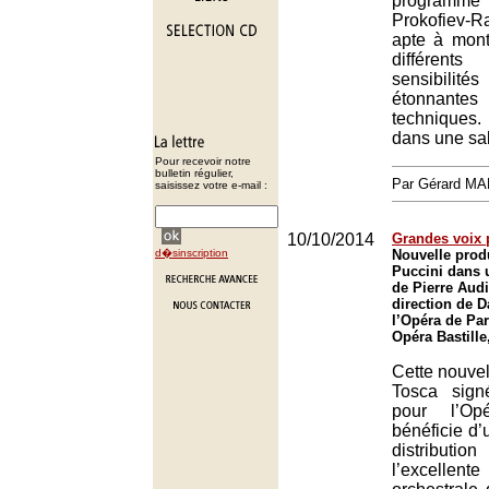
program
Prokofiev-
apte à mont
différen
sensibili
étonnant
techniques
dans une sal
Pour recevoir notre
bulletin régulier,
Par Gérard M
saisissez votre e-mail :
10/10/2014
Grandes voix 
d�sinscription
Nouvelle prod
Puccini dans 
de Pierre Audi
direction de D
l’Opéra de Par
Opéra Bastille
Cette nouvel
Tosca sign
pour l’Op
bénéficie d
distributi
l’excelle