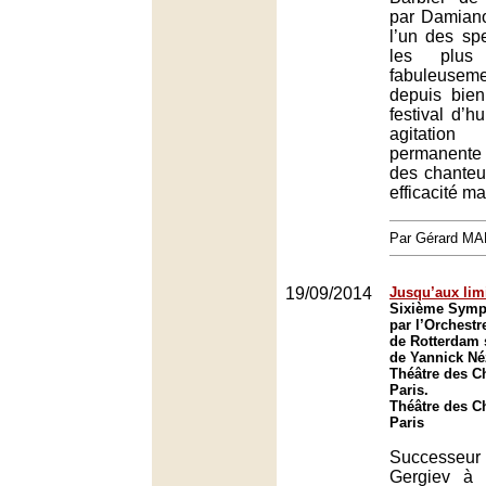
par Damiano
l’un des sp
les plus
fabuleusem
depuis bie
festival d’
agitatio
permanent
des chanteu
efficacité ma
Par Gérard M
19/09/2014
Jusqu’aux lim
Sixième Symp
par l’Orchest
de Rotterdam 
de Yannick Né
Théâtre des C
Paris.
Théâtre des C
Paris
Successe
Gergiev à 