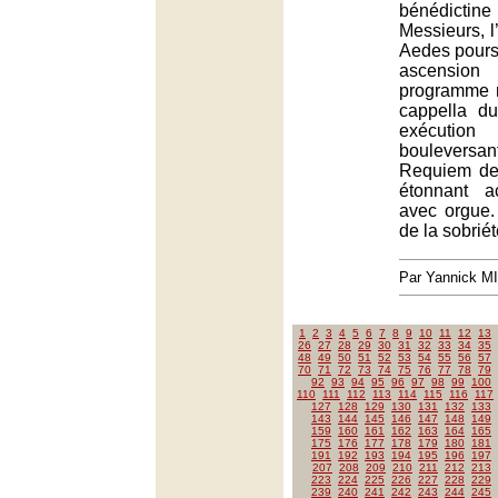
bénédictin
Messieurs, 
Aedes poursu
ascensi
programme 
cappella d
exécut
bouleversan
Requiem de
étonnant a
avec orgue.
de la sobriét
Par Yannick M
1
2
3
4
5
6
7
8
9
10
11
12
13
26
27
28
29
30
31
32
33
34
35
48
49
50
51
52
53
54
55
56
57
70
71
72
73
74
75
76
77
78
79
92
93
94
95
96
97
98
99
100
110
111
112
113
114
115
116
117
127
128
129
130
131
132
133
143
144
145
146
147
148
149
159
160
161
162
163
164
165
175
176
177
178
179
180
181
191
192
193
194
195
196
197
207
208
209
210
211
212
213
223
224
225
226
227
228
229
239
240
241
242
243
244
245