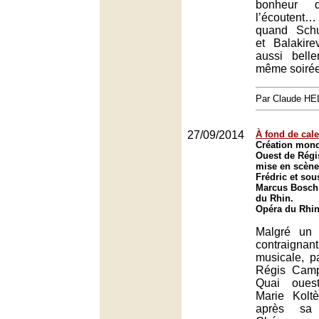
bonheur 
l’écoutent… 
quand Schu
et Balakire
aussi bell
même soir
Par Claude H
27/09/2014
À fond de cale
Création mond
Ouest de Rég
mise en scène
Frédric et sou
Marcus Bosch 
du Rhin.
Opéra du Rhin
Malgré un 
contraignant,
musicale, p
Régis Camp
Quai oues
Marie Kolt
après sa 