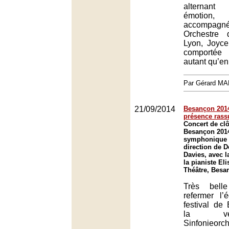
alternant 
émotion
accompagnée
Orchestre 
Lyon, Joyce
comportée 
autant qu’en
Par Gérard M
21/09/2014
Besançon 2014
présence rass
Concert de clô
Besançon 2014
symphonique d
direction de D
Davies, avec l
la pianiste El
Théâtre, Besa
Très belle
refermer l’
festival de
la v
Sinfonieor