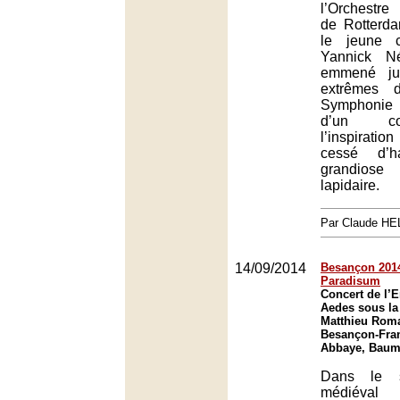
l’Orchestre
de Rotterd
le jeune c
Yannick Né
emmené jus
extrêmes 
Symphonie 
d’un co
l’inspiratio
cessé d’ha
grandiose
lapidaire.
Par Claude H
14/09/2014
Besançon 2014 
Paradisum
Concert de l’
Aedes sous la 
Matthieu Roma
Besançon-Fra
Abbaye, Baum
Dans le s
médiéval