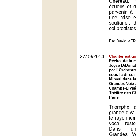
Chéreau,
écueils et 
parvenir à
une mise e
souligner,
colibrettiste
Par David VE
27/09/2014
Chanter est un
Récital de la
Joyce DiDona
par l’Orchestr
sous la direct
Minasi dans la
Grandes Voix 
Champs-Élysée
Théâtre des C
Paris
Triomphe a
grande diva
le rayonnem
vocal rest
Dans un
Grandes Vo