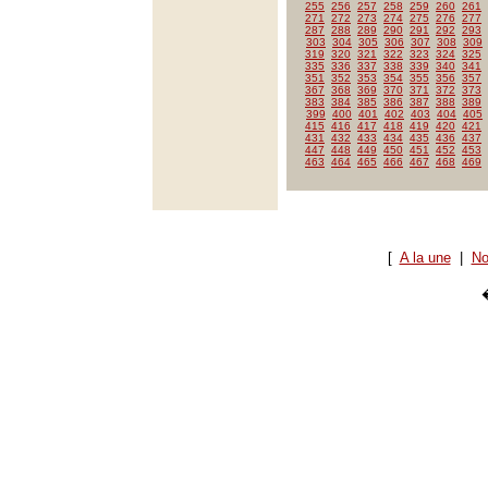
255
256
257
258
259
260
261
271
272
273
274
275
276
277
287
288
289
290
291
292
293
303
304
305
306
307
308
309
319
320
321
322
323
324
325
335
336
337
338
339
340
341
351
352
353
354
355
356
357
367
368
369
370
371
372
373
383
384
385
386
387
388
389
399
400
401
402
403
404
405
415
416
417
418
419
420
421
431
432
433
434
435
436
437
447
448
449
450
451
452
453
463
464
465
466
467
468
469
[
A la une
|
No