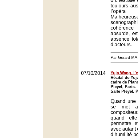
orchestrale
toujours aus
l’opér
Malheure
scénogr
cohérenc
absurde, es
absence tot
d’acteurs.
Par Gérard M
07/10/2014
Yuja Wang, l’
Récital de Yu
cadre de Piano*
Pleyel, Paris.
Salle Pleyel, 
Quand une p
se met a
composite
quand elle
permettre 
avec autant
d’humilité p