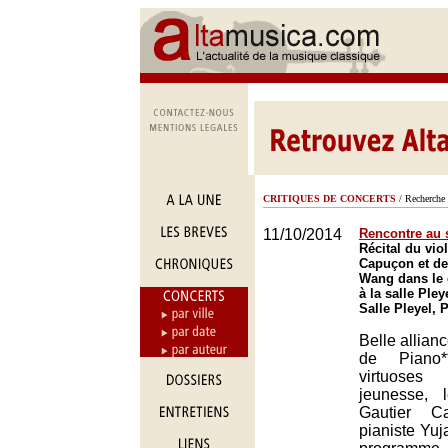
CRITIQUES DE CONCERTS
/ Recherche 
11/10/2014
Rencontre au
Récital du vio
Capuçon et de 
Wang dans le 
à la salle Pley
Salle Pleyel, 
Belle allian
de Piano
virtuose
jeunesse, l
Gautier C
pianiste Yu