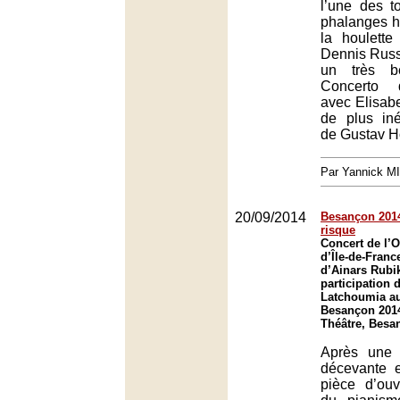
l’une des t
phalanges h
la houlette
Dennis Russ
un très b
Concerto 
avec Elisab
de plus in
de Gustav Ho
Par Yannick M
20/09/2014
Besançon 2014
risque
Concert de l’O
d’Île-de-Franc
d’Ainars Rubik
participation 
Latchoumia au
Besançon 201
Théâtre, Besa
Après une 
décevante 
pièce d’ouv