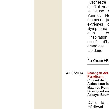
l’Orchestre
de Rotterd
le jeune c
Yannick Né
emmené jus
extrêmes 
Symphonie 
d’un co
l’inspiratio
cessé d’ha
grandiose
lapidaire.
Par Claude H
14/09/2014
Besançon 2014 
Paradisum
Concert de l’
Aedes sous la 
Matthieu Roma
Besançon-Fra
Abbaye, Baum
Dans le s
médiéval