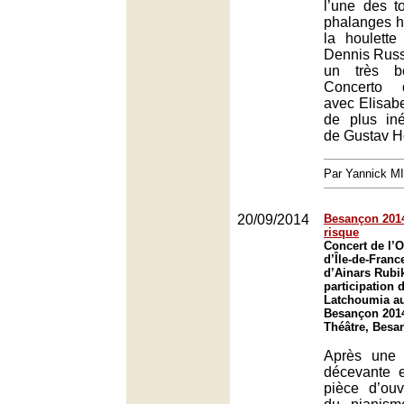
l’une des t
phalanges h
la houlette
Dennis Russ
un très b
Concerto 
avec Elisab
de plus in
de Gustav Ho
Par Yannick M
20/09/2014
Besançon 2014
risque
Concert de l’O
d’Île-de-Franc
d’Ainars Rubik
participation 
Latchoumia au
Besançon 201
Théâtre, Besa
Après une 
décevante 
pièce d’ouv