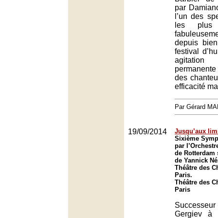
par Damiano
l’un des sp
les plus
fabuleusem
depuis bie
festival d’
agitatio
permanent
des chanteu
efficacité ma
Par Gérard M
19/09/2014
Jusqu’aux lim
Sixième Symp
par l’Orchest
de Rotterdam 
de Yannick Né
Théâtre des C
Paris.
Théâtre des C
Paris
Successe
Gergiev à 