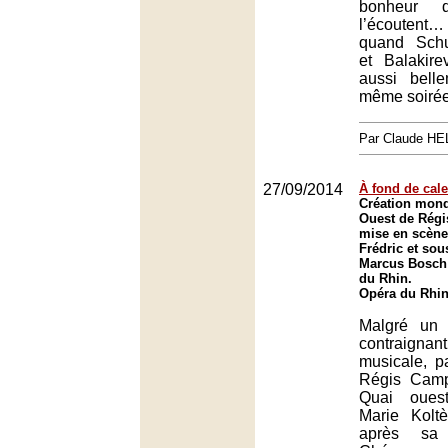
bonheur 
l’écoutent… 
quand Schu
et Balakire
aussi bell
même soir
Par Claude H
27/09/2014
À fond de cale
Création mond
Ouest de Rég
mise en scène
Frédric et sou
Marcus Bosch 
du Rhin.
Opéra du Rhin
Malgré un 
contraignant,
musicale, p
Régis Camp
Quai oues
Marie Kolt
après sa 