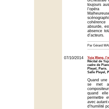
orchestrale
toujours aus
l’opér
Malheure
scénogr
cohérenc
absurde, es
absence tot
d’acteurs.
Par Gérard M
07/10/2014
Yuja Wang, l’
Récital de Yu
cadre de Piano*
Pleyel, Paris.
Salle Pleyel, 
Quand une p
se met a
composite
quand elle
permettre 
avec autant
d’humilité p