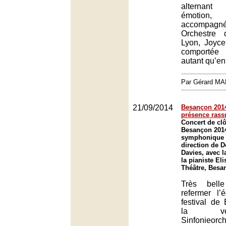
alternant 
émotion
accompagnée
Orchestre 
Lyon, Joyce
comportée 
autant qu’en
Par Gérard M
21/09/2014
Besançon 2014
présence rass
Concert de clô
Besançon 2014
symphonique d
direction de D
Davies, avec l
la pianiste El
Théâtre, Besa
Très belle
refermer l’
festival de
la v
Sinfonieor