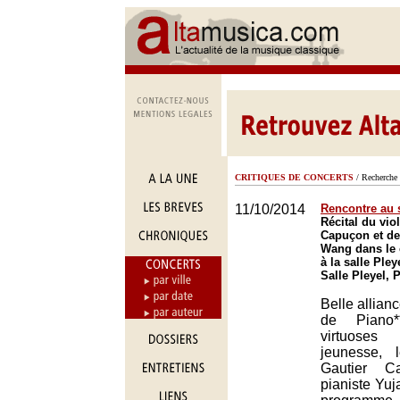
CRITIQUES DE CONCERTS
/ Recherche 
11/10/2014
Rencontre au
Récital du vio
Capuçon et de 
Wang dans le 
à la salle Pley
Salle Pleyel, 
Belle allian
de Piano
virtuose
jeunesse, l
Gautier C
pianiste Yu