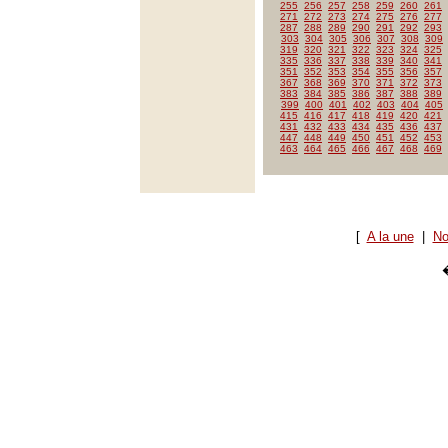
255
256
257
258
259
260
261
271
272
273
274
275
276
277
287
288
289
290
291
292
293
303
304
305
306
307
308
309
319
320
321
322
323
324
325
335
336
337
338
339
340
341
351
352
353
354
355
356
357
367
368
369
370
371
372
373
383
384
385
386
387
388
389
399
400
401
402
403
404
405
415
416
417
418
419
420
421
431
432
433
434
435
436
437
447
448
449
450
451
452
453
463
464
465
466
467
468
469
[
A la une
|
No