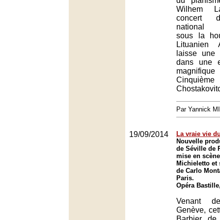
du pianism
Wilhem La
concert d
national d
sous la ho
Lituanien 
laisse une 
dans une e
magnifique
Cinquième
Chostakovit
Par Yannick M
19/09/2014
La vraie vie d
Nouvelle prod
de Séville de 
mise en scèn
Michieletto et
de Carlo Mont
Paris.
Opéra Bastille
Venant d
Genève, cet
Barbier de