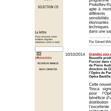
program
Prokofiev-
apte à mont
différen
sensibili
étonnant
techniques
dans une sal
Pour recevoir notre
bulletin régulier,
Par Gérard M
saisissez votre e-mail :
10/10/2014
Grandes voix 
d�sinscription
Nouvelle prod
Puccini dans 
de Pierre Audi
direction de D
l’Opéra de Par
Opéra Bastille
Cette nouvel
Tosca sign
pour l’Op
bénéficie d
distributi
l’excelle