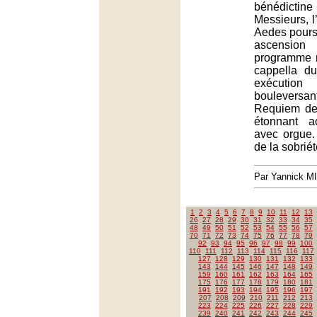
bénédictin
Messieurs, 
Aedes poursu
ascensi
programme 
cappella d
exécut
bouleversan
Requiem de
étonnant a
avec orgue.
de la sobriét
Par Yannick M
1
2
3
4
5
6
7
8
9
10
11
12
13
26
27
28
29
30
31
32
33
34
35
48
49
50
51
52
53
54
55
56
57
70
71
72
73
74
75
76
77
78
79
92
93
94
95
96
97
98
99
100
110
111
112
113
114
115
116
117
127
128
129
130
131
132
133
143
144
145
146
147
148
149
159
160
161
162
163
164
165
175
176
177
178
179
180
181
191
192
193
194
195
196
197
207
208
209
210
211
212
213
223
224
225
226
227
228
229
239
240
241
242
243
244
245