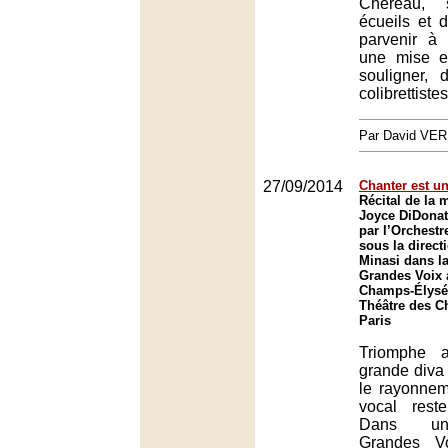
Chéreau,
écueils et 
parvenir à
une mise e
souligner,
colibrettiste
Par David VE
27/09/2014
Chanter est un
Récital de la
Joyce DiDona
par l’Orchestr
sous la direct
Minasi dans la
Grandes Voix 
Champs-Élysée
Théâtre des C
Paris
Triomphe a
grande diva
le rayonnem
vocal rest
Dans un
Grandes Vo