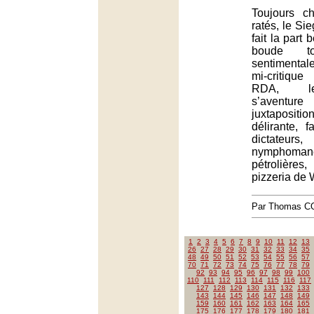
Toujours c
ratés, le Sie
fait la part 
boude to
sentimentale
mi-critiqu
RDA, le
s’aventu
juxtapositio
délirante, f
dictate
nymphoman
pétrolière
pizzeria de 
Par Thomas 
1
2
3
4
5
6
7
8
9
10
11
12
13
26
27
28
29
30
31
32
33
34
35
48
49
50
51
52
53
54
55
56
57
70
71
72
73
74
75
76
77
78
79
92
93
94
95
96
97
98
99
100
110
111
112
113
114
115
116
117
127
128
129
130
131
132
133
143
144
145
146
147
148
149
159
160
161
162
163
164
165
175
176
177
178
179
180
181