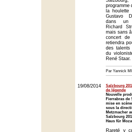
Salzbourg
programme 
la houlette
Gustavo D
dans un
Richard St
mais sans â
concert de
retiendra po
des talents
du violonist
René Staar.
Par Yannick M
19/08/2014
Salzbourg 201
de légende
Nouvelle prod
Fierrabras de
mise en scène 
sous la direct
Metzmacher au
Salzbourg 201
Haus für Moza
Rareté y c