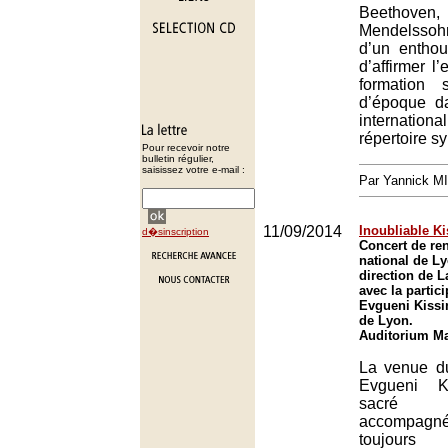
Beethoven
Mendelssohn
d’un enthou
d’affirmer l
formation 
d’époque d
internationa
répertoire 
Pour recevoir notre
bulletin régulier,
saisissez votre e-mail :
Par Yannick M
11/09/2014
Inoubliable Ki
d�sinscription
Concert de ren
national de L
direction de L
avec la partic
Evgueni Kissi
de Lyon.
Auditorium Ma
La venue du
Evgueni Ki
sacré 
accompagné 
toujours