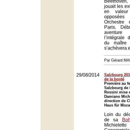
Beethoven, 
jouait les ex
en valeur
opposées 
Orchestre 
Paris. Déb
aventure
l’intégrale
du maître
s’achèvera e
Par Gérard M
29/08/2014
Salzbourg 2014
de la bonté
Première au fe
Salzbourg de 
Rossini mise 
Damiano Michi
direction de C
Haus für Moza
Loin du dé
de sa
Bo
Michielett