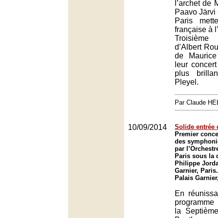
l’archet de
Paavo Järvi 
Paris mett
française à 
Troisièm
d’Albert Rou
de Maurice
leur concert
plus brilla
Pleyel.
Par Claude H
10/09/2014
Solide entrée 
Premier concer
des symphoni
par l’Orchestr
Paris sous la 
Philippe Jord
Garnier, Paris.
Palais Garnier
En réuniss
programme 
la Septièm