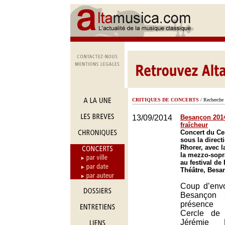
CRITIQUES DE CONCERTS
/ Recherche 
13/09/2014
Besançon 2014 
fraîcheur
Concert du Ce
sous la direct
Rhorer, avec l
la mezzo-sopr
au festival de
Théâtre, Besa
Coup d’envo
Besançon 
présence 
Cercle de 
Jérémie 