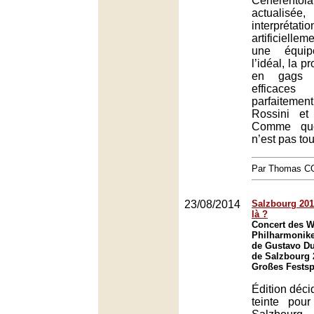
Cenerento
actualisée,
interprét
artificielle
une équi
l’idéal, la 
en gags r
efficace
parfaitement
Rossini et 
Comme quoi
n’est pas tou
Par Thomas 
23/08/2014
Salzbourg 2014
là ?
Concert des W
Philharmonike
de Gustavo Du
de Salzbourg 
Großes Festsp
Édition déc
teinte pour