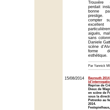
Trouvère 
perdait ins
bonne pa
prestige.
compter s
excellent
particuliè
aiguës, mal
sans colonn
Daniele Gatt
scène d’Al
forme d
esthétique.
Par Yannick M
15/08/2014
Bayreuth 2014 
(d’interrogatio
Reprise de Cr
Dieux de Wagn
en scène de Fr
sous la directi
Petrenko au fe
2014.
Festspielhaus