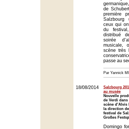
germanique
de Schubert
première p
Salzbourg 
ceux qui ont
du festiva
distribué 
soirée d’a
musicale, 
scène très 
conservatric
passe au se
Par Yannick M
18/08/2014
Salzbourg 2014
au musée
Nouvelle prod
de Verdi dans
scène d’Alvis
la direction d
festival de Sa
Großes Festsp
Domingo for