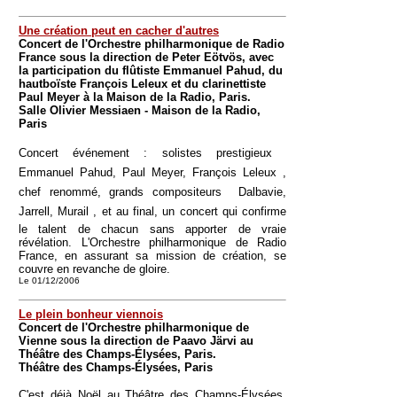
Une création peut en cacher d'autres
Concert de l'Orchestre philharmonique de Radio
France sous la direction de Peter Eötvös, avec
la participation du flûtiste Emmanuel Pahud, du
hautboïste François Leleux et du clarinettiste
Paul Meyer à la Maison de la Radio, Paris.
Salle Olivier Messiaen - Maison de la Radio,
Paris
Concert événement : solistes prestigieux 
Emmanuel Pahud, Paul Meyer, François Leleux ,
chef renommé, grands compositeurs  Dalbavie,
Jarrell, Murail , et au final, un concert qui confirme
le talent de chacun sans apporter de vraie
révélation. L'Orchestre philharmonique de Radio
France, en assurant sa mission de création, se
couvre en revanche de gloire.
Le 01/12/2006
Le plein bonheur viennois
Concert de l'Orchestre philharmonique de
Vienne sous la direction de Paavo Järvi au
Théâtre des Champs-Élysées, Paris.
Théâtre des Champs-Élysées, Paris
C'est déjà Noël au Théâtre des Champs-Élysées.