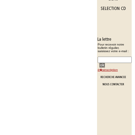
Pour recevoir notre
bulletin régulier,
saisissez votre e-mail :
d�sinscription