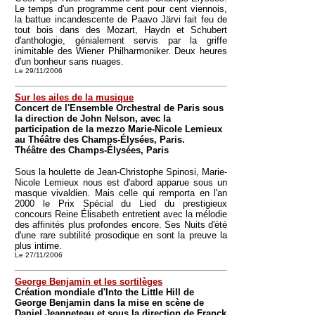
Le temps d'un programme cent pour cent viennois,
la battue incandescente de Paavo Järvi fait feu de
tout bois dans des Mozart, Haydn et Schubert
d'anthologie, génialement servis par la griffe
inimitable des Wiener Philharmoniker. Deux heures
d'un bonheur sans nuages.
Le 29/11/2006
Sur les ailes de la musique
Concert de l'Ensemble Orchestral de Paris sous
la direction de John Nelson, avec la
participation de la mezzo Marie-Nicole Lemieux
au Théâtre des Champs-Élysées, Paris.
Théâtre des Champs-Élysées, Paris
Sous la houlette de Jean-Christophe Spinosi, Marie-
Nicole Lemieux nous est d'abord apparue sous un
masque vivaldien. Mais celle qui remporta en l'an
2000 le Prix Spécial du Lied du prestigieux
concours Reine Élisabeth entretient avec la mélodie
des affinités plus profondes encore. Ses Nuits d'été
d'une rare subtilité prosodique en sont la preuve la
plus intime.
Le 27/11/2006
George Benjamin et les sortilèges
Création mondiale d'Into the Little Hill de
George Benjamin dans la mise en scène de
Daniel Jeanneteau et sous la direction de Franck