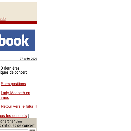
aide
07 ao�t 2026
Surexpositions
Lady Macbeth en
ammes
Retour vers le futur II
ous les concerts
]