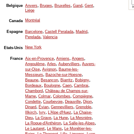
,
,
,
,
,
Belgique
Anvers
Bruges
Bruxelles
Gand
Gent
(e
Liège
Montréal
Canada
,
,
,
Espagne
Barcelone
Castell Peralada
Madrid
,
Perelada
Valencia
New York
Etats-Unis
,
,
,
France
Aix-en-Provence
Amiens
Angers
,
,
,
Angoulême
Arles
Aubervilliers
Auvers-
,
,
sur-Oise
Avignon
Baume-les-
,
,
Messieurs
Bazoche-sur-Hoesne
,
,
,
,
Beaune
Besançon
Biarritz
Bobigny
,
,
,
,
Bordeaux
Boulogne
Caen
Cambrai
,
Chambord
Château de Champs-sur-
,
,
,
,
Marne
Colmar
Colombes
Compiègne
,
,
,
,
Condette
Courbevoie
Deauville
Dijon
,
,
,
,
Dinard
Évian
Gennevilliers
Grenoble
,
,
,
Illkirch
Ivry
L'Alpe d'Huez
La Chaise-
,
,
,
,
Dieu
La Grave
La Hune
La Mesnière
,
,
La Roque-d'Anthéron
La Salle-les-Alpes
,
,
Le Lautaret
Le Mans
Le Monêtier-les-
,
,
,
,
,
Bains
Le Thoronet
Lille
Limoges
Lyon