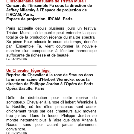
L'insoutenable sensualité de Tristan Murail
Concert de l'Ensemble Fa sous la direction de
Jeffrey Milarsky à l'Espace de projection de
l'IRCAM, Paris.
Espace de projection, IRCAM, Paris
Paris accueille depuis plusieurs jours un festival
Tristan Murail, où le public peut entendre la quasi
totalité de la production récente du maître spectral.
Sa pièce Pour adoucir le cours du temps, donnée
par l'Ensemble Fa, vient couronner la nouvelle
manière d'un compositeur à l'écriture harmonique
suffocante de richesse et de beauté.
Le 04/12/2006
Un Chevalier léger léger
Reprise du Chevalier à la rose de Strauss dans
la mise en scène d'Herbert Wernicke, sous la
direction de Philippe Jordan à l'Opéra de Paris.
Opéra Bastille, Paris
Drôle de distribution pour cette reprise du
somptueux Chevalier à la rose d'Herbert Wernicke à
la Bastille, où les rôles principaux sont assez
chichement tenus par des chanteurs aux moyens
trop justes. Dans la fosse, Philippe Jordan se
montre nettement plus à l'aise que dans Ariane à
Naxos, sans pour autant jamais pleinement
convaincre.
Le 02/12/2006