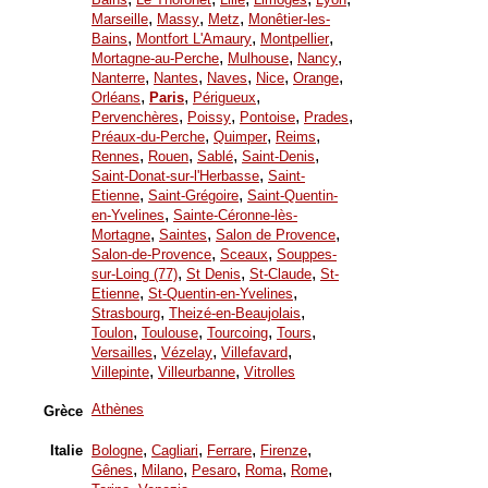
,
,
,
Marseille
Massy
Metz
Monêtier-les-
,
,
,
Bains
Montfort L'Amaury
Montpellier
,
,
,
Mortagne-au-Perche
Mulhouse
Nancy
,
,
,
,
,
Nanterre
Nantes
Naves
Nice
Orange
,
,
,
Orléans
Paris
Périgueux
,
,
,
,
Pervenchères
Poissy
Pontoise
Prades
,
,
,
Préaux-du-Perche
Quimper
Reims
,
,
,
,
Rennes
Rouen
Sablé
Saint-Denis
,
Saint-Donat-sur-l'Herbasse
Saint-
,
,
Etienne
Saint-Grégoire
Saint-Quentin-
,
en-Yvelines
Sainte-Céronne-lès-
,
,
,
Mortagne
Saintes
Salon de Provence
,
,
Salon-de-Provence
Sceaux
Souppes-
,
,
,
sur-Loing (77)
St Denis
St-Claude
St-
,
,
Etienne
St-Quentin-en-Yvelines
,
,
Strasbourg
Theizé-en-Beaujolais
,
,
,
,
Toulon
Toulouse
Tourcoing
Tours
,
,
,
Versailles
Vézelay
Villefavard
,
,
Villepinte
Villeurbanne
Vitrolles
Athènes
Grèce
,
,
,
,
Italie
Bologne
Cagliari
Ferrare
Firenze
,
,
,
,
,
Gênes
Milano
Pesaro
Roma
Rome