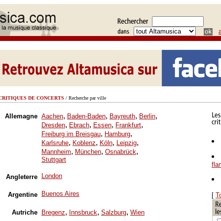
CRITIQUES DE CONCERTS
/ Recherche par ville
,
,
,
,
Allemagne
Aachen
Baden-Baden
Bayreuth
Berlin
,
,
,
,
Dresden
Ebrach
Essen
Frankfurt
,
,
Freiburg im Breisgau
Hamburg
,
,
,
,
Karlsruhe
Koblenz
Köln
Leipzig
,
,
,
Mannheim
München
Osnabrück
Stuttgart
fl
London
Angleterre
Buenos Aires
Argentine
[
T
,
,
,
Autriche
Bregenz
Innsbruck
Salzburg
Wien