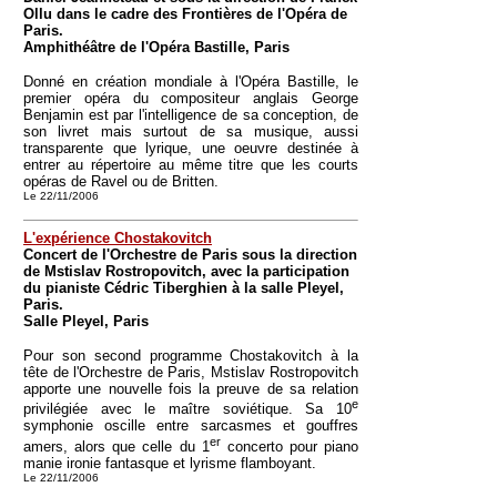
Ollu dans le cadre des Frontières de l'Opéra de
Paris.
Amphithéâtre de l'Opéra Bastille, Paris
Donné en création mondiale à l'Opéra Bastille, le
premier opéra du compositeur anglais George
Benjamin est par l'intelligence de sa conception, de
son livret mais surtout de sa musique, aussi
transparente que lyrique, une oeuvre destinée à
entrer au répertoire au même titre que les courts
opéras de Ravel ou de Britten.
Le 22/11/2006
L'expérience Chostakovitch
Concert de l'Orchestre de Paris sous la direction
de Mstislav Rostropovitch, avec la participation
du pianiste Cédric Tiberghien à la salle Pleyel,
Paris.
Salle Pleyel, Paris
Pour son second programme Chostakovitch à la
tête de l'Orchestre de Paris, Mstislav Rostropovitch
apporte une nouvelle fois la preuve de sa relation
e
privilégiée avec le maître soviétique. Sa 10
symphonie oscille entre sarcasmes et gouffres
er
amers, alors que celle du 1
concerto pour piano
manie ironie fantasque et lyrisme flamboyant.
Le 22/11/2006