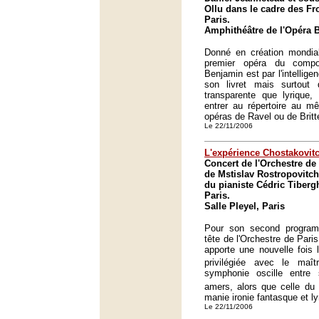
Ollu dans le cadre des Fr
Paris.
Amphithéâtre de l'Opéra Ba
Donné en création mondiale
premier opéra du compo
Benjamin est par l'intellig
son livret mais surtout
transparente que lyrique,
entrer au répertoire au mê
opéras de Ravel ou de Britt
Le 22/11/2006
L'expérience Chostakovit
Concert de l'Orchestre de 
de Mstislav Rostropovitch,
du pianiste Cédric Tibergh
Paris.
Salle Pleyel, Paris
Pour son second program
tête de l'Orchestre de Pari
apporte une nouvelle fois 
privilégiée avec le maî
symphonie oscille entre
amers, alors que celle du
manie ironie fantasque et l
Le 22/11/2006