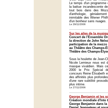
Le temps d'un programme c
la battue incandescente de
tout bois dans des Moza
d'anthologie, génialemen
inimitable des Wiener Phil
d'un bonheur sans nuages.
Le 29/11/2006
Sur les ailes de la musiq
Concert de l'Ensemble Or
la direction de John Nelso
participation de la mezzo
au Théâtre des Champs-Él
Théâtre des Champs-Élysé
Sous la houlette de Jean-Ch
Nicole Lemieux nous est d
masque vivaldien. Mais cel
2000 le Prix Spécial d
concours Reine Élisabeth en
des affinités plus profonde
d'une rare subtilité prosod
plus intime.
Le 27/11/2006
George Benjamin et les so
Création mondiale d'Into th
George Benjamin dans la
Daniel Jeanneteau et sous