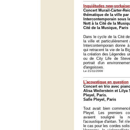
Inquiétudes new-yorkaise
Concert Murail-Carter-Rei
thématique de la ville pa
Intercontemporain sous la
Nott à la Cité de la Musiqu
Cité de la Musique, Paris
Dans le cycle de la Cité d
la ville et particulièremen
Intercontemporain donne à
qui retracent la vie de la Bi
la création des Légendes ur
ou de City Life de Stev
portrait d'un environneme
d'angoisses.
Le 21/11/2006
L'acoustique en question
Concert en trio avec pia
Alisa Weilerstein et Lilya 
Pleyel, Paris.
Salle Pleyel, Paris
Tout avait bien commencé 
Pleyel. Les premiers co
avaient souligné la n
l'acoustique d'antan. Tel n
le cas pour les cordes soli