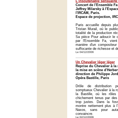
L'insoutenable sensualité 
Concert de l'Ensemble Fa 
Jeffrey Milarsky à l'Espac
l'IRCAM, Paris.
Espace de projection, IR
Paris accueille depuis plu
Tristan Murail, où le publi
totalité de la production ré
Sa pièce Pour adoucir le 
par l'Ensemble Fa, vient
manière d'un compositeur 
suffocante de richesse et d
Le 04/12/2006
Un Chevalier léger léger
Reprise du Chevalier à la
la mise en scène d'Herber
direction de Philippe Jord
Opéra Bastille, Paris
Drôle de distribution 
somptueux Chevalier à la r
la Bastille, où les rôles
chichement tenus par de
trop justes. Dans la fos
montre nettement plus à l
Naxos, sans pour auta
convaincre.
Le 02/12/2006