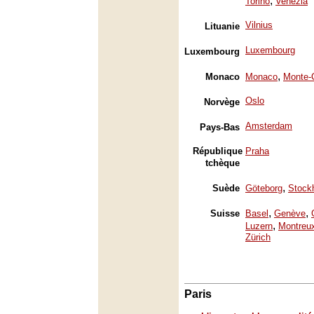
,
Torino
Venezia
Vilnius
Lituanie
Luxembourg
Luxembourg
,
Monaco
Monaco
Monte-
Oslo
Norvège
Amsterdam
Pays-Bas
République
Praha
tchèque
,
Suède
Göteborg
Stock
,
,
Suisse
Basel
Genève
,
Luzern
Montreu
Zürich
Paris