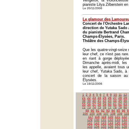
Vengerov, la violoncelliste
pianiste Lilya Zilberstein en 
Le 20/11/2006
Le glamour des Lamoure
Concert de l'Orchestre L
direction de Yutaka Sado a
du pianiste Bertrand Cha
Champs-Élysées, Paris.
Théâtre des Champs-Élysé
Que les quatre-vingt-seize
leur chef, ce n'est pas rare
en riant à gorge déployée
Dimanche après-midi, le
les appelle, avaient tous 
leur chef, Yutaka Sado, à 
concert de la saison a
Élysées.
Le 19/11/2006
1
2
3
4
5
6
7
8
9
10
11
12
21
22
23
24
25
26
27
28
29
38
39
40
41
42
43
44
45
46
55
56
57
58
59
60
61
62
63
72
73
74
75
76
77
78
79
80
89
90
91
92
93
94
95
96
9
104
105
106
107
108
109
110
117
118
119
120
121
122
129
130
131
132
133
134
141
142
143
144
145
146
153
154
155
156
157
158