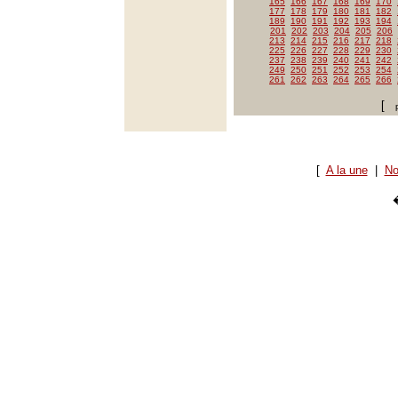
165
166
167
168
169
170
177
178
179
180
181
182
189
190
191
192
193
194
201
202
203
204
205
206
213
214
215
216
217
218
225
226
227
228
229
230
237
238
239
240
241
242
249
250
251
252
253
254
261
262
263
264
265
266
[
[
A la une
|
No