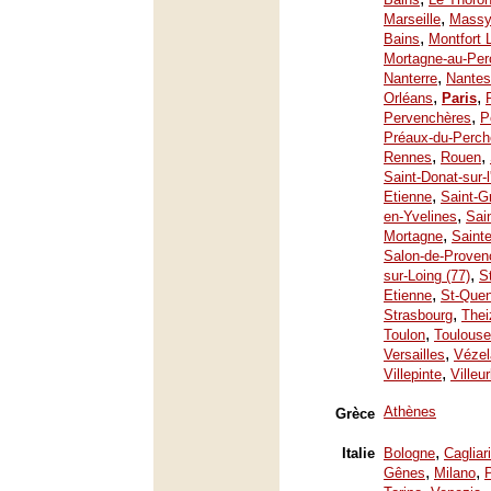
,
Marseille
Mass
,
Bains
Montfort 
Mortagne-au-Per
,
Nanterre
Nantes
,
,
Orléans
Paris
,
Pervenchères
P
Préaux-du-Perch
,
,
Rennes
Rouen
Saint-Donat-sur-
,
Etienne
Saint-G
,
en-Yvelines
Sai
,
Mortagne
Saint
Salon-de-Proven
,
sur-Loing (77)
S
,
Etienne
St-Quen
,
Strasbourg
Thei
,
Toulon
Toulouse
,
Versailles
Vézel
,
Villepinte
Villeu
Athènes
Grèce
,
Italie
Bologne
Cagliari
,
,
Gênes
Milano