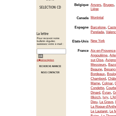
,
,
Belgique
Anvers
Bruges
Liège
Montréal
Canada
,
Espagne
Barcelone
Caste
,
Perelada
Valenc
Pour recevoir notre
New York
Etats-Unis
bulletin régulier,
saisissez votre e-mail :
France
Aix-en-Provence
,
Angoulême
Arle
,
sur-Oise
Avigno
d�sinscription
,
Messieurs
Bazo
,
Beaune
Besanç
,
Bordeaux
Boulo
,
Chambord
Chât
,
,
Marne
Colmar
,
Condette
Courb
,
,
Dinard
Évian
Ge
,
,
Illkirch
Ivry
L'A
,
,
Dieu
La Grave
La Roque-d'Anth
,
Le Lautaret
Le 
,
Bains
Le Thoron