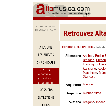
CRITIQUES DE CONCERTS
/ Recherche 
,
Allemagne
Aachen
Baden-
,
Dresden
Ebrach
Freiburg im Brei
,
Karlsruhe
Koble
,
Mannheim
Mün
Stuttgart
London
Angleterre
Buenos Aires
Argentine
,
Autriche
Bregenz
Innsbr