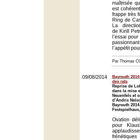
maîtrisée qu
est cohéren
frappe très f
Ring de Cas
La directi
de Kirill Pe
l’essai pour
passionna
l’appétit pour
Par Thomas 
09/08/2014
Bayreuth 2014 
des rats
Reprise de Lo
dans la mise 
Neuenfels et s
d’Andris Nelso
Bayreuth 2014
Festspielhaus
Ovation dél
pour Klaus
applaudiss
frénétiqu