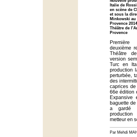
Nouvelle prod
Italie de Ross
en scène de C
et sous la dir
Minkowski au f
Provence 2014
Théâtre de l’A
Provence
Premièr
deuxième r
Théâtre d
version semi
Turc en Ita
production l
perturbée, ta
des intermit
caprices de
66e édition d
Expansive et
baguette de
a gardé 
productio
metteur en s
Par Mehdi MA