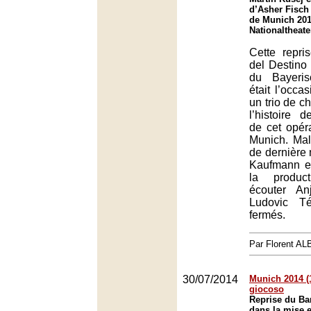
d’Asher Fisch 
de Munich 201
Nationaltheat
Cette repr
del Destino 
du Bayeris
était l’occa
un trio de c
l’histoire de
de cet opér
Munich. Mal
de dernière
Kaufmann et
la product
écouter An
Ludovic Té
fermés.
Par Florent A
30/07/2014
Munich 2014 (
giocoso
Reprise du Bar
dans la mise 