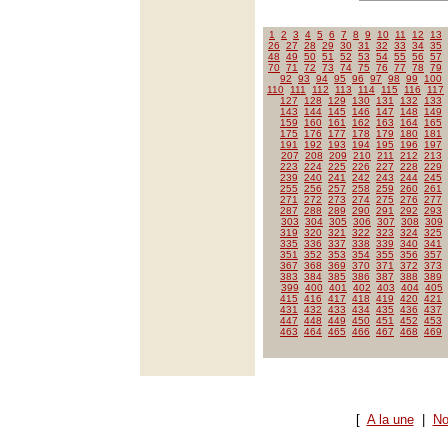
1
2
3
4
5
6
7
8
9
10
11
12
13
26
27
28
29
30
31
32
33
34
35
48
49
50
51
52
53
54
55
56
57
70
71
72
73
74
75
76
77
78
79
92
93
94
95
96
97
98
99
100
110
111
112
113
114
115
116
117
127
128
129
130
131
132
133
143
144
145
146
147
148
149
159
160
161
162
163
164
165
175
176
177
178
179
180
181
191
192
193
194
195
196
197
207
208
209
210
211
212
213
223
224
225
226
227
228
229
239
240
241
242
243
244
245
255
256
257
258
259
260
261
271
272
273
274
275
276
277
287
288
289
290
291
292
293
303
304
305
306
307
308
309
319
320
321
322
323
324
325
335
336
337
338
339
340
341
351
352
353
354
355
356
357
367
368
369
370
371
372
373
383
384
385
386
387
388
389
399
400
401
402
403
404
405
415
416
417
418
419
420
421
431
432
433
434
435
436
437
447
448
449
450
451
452
453
463
464
465
466
467
468
469
[
A la une
|
No