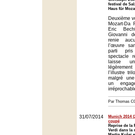
festival de Sa
Haus für Moza
Deuxième vol
Mozart-Da 
Eric Bech
Giovanni d
renie auc
l’œuvre sa
parti pri
spectacle 
laisse un
légèremen
l’illustre tr
malgré une 
un engagem
irréprochabl
Par Thomas 
31/07/2014
Munich 2014 (2
coupé
Reprise de la 
Verdi dans la
Martin Kušej e