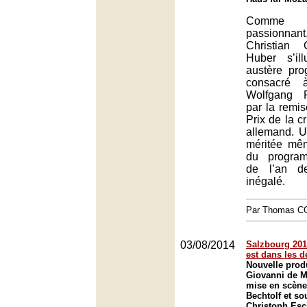
Comme 
passionna
Christian 
Huber s’il
austère pr
consacré 
Wolfgang 
par la remi
Prix de la c
allemand. U
méritée mêm
du progr
de l’an de
inégalé.
Par Thomas 
03/08/2014
Salzbourg 2014
est dans les d
Nouvelle prod
Giovanni de M
mise en scène
Bechtolf et so
Christoph Es