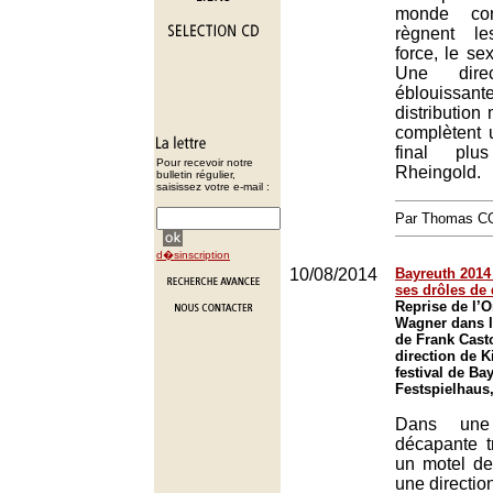
monde con
règnent le
force, le sex
Une direc
éblouis
distribution
complètent 
final plu
Pour recevoir notre
Rheingold.
bulletin régulier,
saisissez votre e-mail :
Par Thomas 
d�sinscription
10/08/2014
Bayreuth 2014 
ses drôles de
Reprise de l’O
Wagner dans l
de Frank Casto
direction de K
festival de Ba
Festspielhaus
Dans une 
décapante 
un motel de
une directio