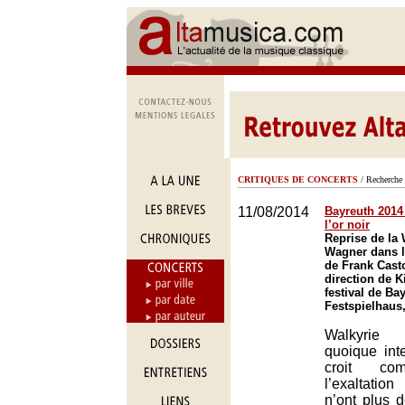
CRITIQUES DE CONCERTS
/ Recherche 
11/08/2014
Bayreuth 2014 
l’or noir
Reprise de la 
Wagner dans l
de Frank Casto
direction de K
festival de Ba
Festspielhaus
Walkyrie 
quoique inte
croit co
l’exaltatio
n’ont plus 