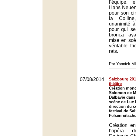
l’équipe, 
Hans Neuenf
pour son ci
la Colline
unanimité à
pour qui se
bronca aya
mise en sc
véritable t
rats.
Par Yannick M
07/08/2014
Salzbourg 2014
théâtre
Création mond
Salomon de M
Dalbavie dans
scène de Luc 
direction du 
festival de Sa
Felsenreitsch
Création en
l’opéra d