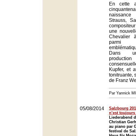
En cette 
cinquant
naissanc
Strauss, Sa
compositeu
une nouvell
Chevalier à
parmi 
emblématiqu
Dans un
produc
consensue
Kupfer, et 
tonitruante, 
de Franz We
Par Yannick M
05/08/2014
Salzbourg 2014
n’est toujours
Liederabend d
Christian Ge
au piano par 
festival de Sa
Haus für Moza