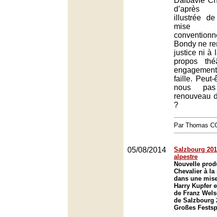
Dalbavie Ch
d’après l’
illustrée de
mise 
conventio
Bondy ne ren
justice ni à 
propos thé
engagement
faille. Peut
nous pas
renouveau 
?
Par Thomas 
05/08/2014
Salzbourg 2014
alpestre
Nouvelle prod
Chevalier à la
dans une mise
Harry Kupfer e
de Franz Welse
de Salzbourg 
Großes Festsp