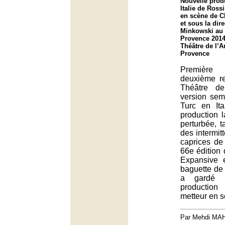
Nouvelle prod
Italie de Ross
en scène de C
et sous la dir
Minkowski au f
Provence 2014
Théâtre de l’A
Provence
Premièr
deuxième r
Théâtre d
version semi
Turc en Ita
production l
perturbée, ta
des intermit
caprices de
66e édition d
Expansive et
baguette de
a gardé 
productio
metteur en s
Par Mehdi MA