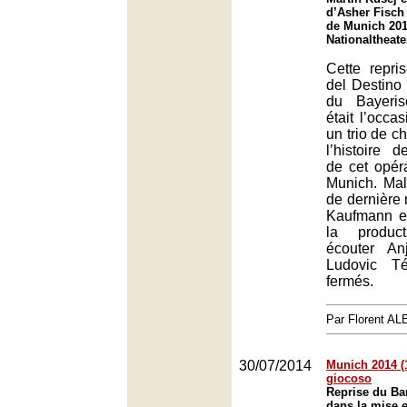
d’Asher Fisch 
de Munich 201
Nationaltheat
Cette repr
del Destino 
du Bayeris
était l’occa
un trio de c
l’histoire de
de cet opér
Munich. Mal
de dernière
Kaufmann et
la product
écouter An
Ludovic Té
fermés.
Par Florent A
30/07/2014
Munich 2014 (
giocoso
Reprise du Bar
dans la mise 