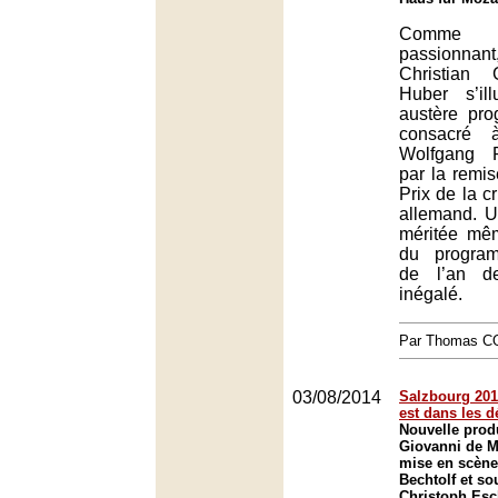
Comme 
passionna
Christian 
Huber s’il
austère pr
consacré 
Wolfgang 
par la remi
Prix de la c
allemand. U
méritée mêm
du progr
de l’an de
inégalé.
Par Thomas 
03/08/2014
Salzbourg 2014
est dans les d
Nouvelle prod
Giovanni de M
mise en scène
Bechtolf et so
Christoph Es