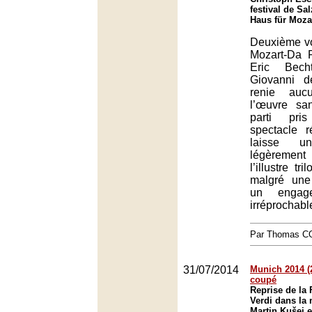
festival de Sa
Haus für Moza
Deuxième vol
Mozart-Da 
Eric Bech
Giovanni d
renie auc
l’œuvre sa
parti pri
spectacle 
laisse un
légèremen
l’illustre tr
malgré une 
un engagem
irréprochabl
Par Thomas 
31/07/2014
Munich 2014 (2
coupé
Reprise de la 
Verdi dans la
Martin Kušej e