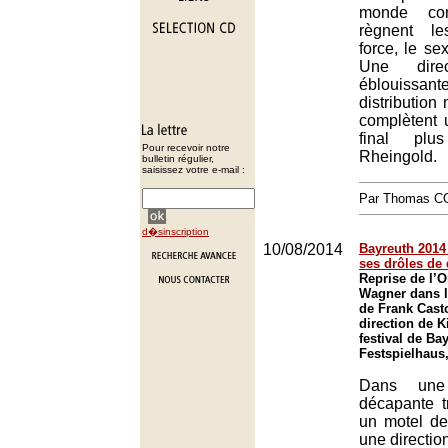
monde con
règnent le
force, le sex
Une direc
éblouis
distribution
complètent 
final plu
Pour recevoir notre
Rheingold.
bulletin régulier,
saisissez votre e-mail :
Par Thomas 
d�sinscription
10/08/2014
Bayreuth 2014 
ses drôles de
Reprise de l’O
Wagner dans l
de Frank Casto
direction de K
festival de Ba
Festspielhaus
Dans une 
décapante 
un motel de
une directio