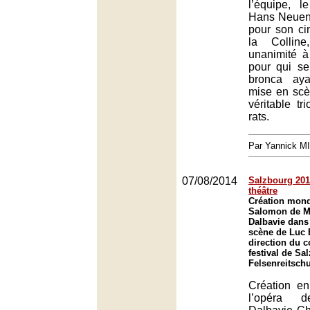
l’équipe, 
Hans Neuenf
pour son ci
la Colline
unanimité à
pour qui se
bronca aya
mise en sc
véritable t
rats.
Par Yannick M
07/08/2014
Salzbourg 2014
théâtre
Création mond
Salomon de M
Dalbavie dans
scène de Luc 
direction du 
festival de Sa
Felsenreitsch
Création en
l’opéra d