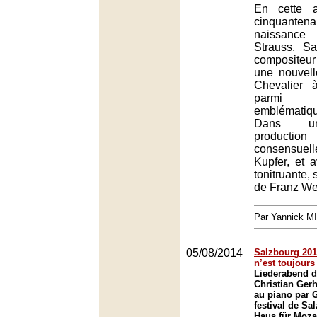
En cette 
cinquant
naissanc
Strauss, Sa
compositeu
une nouvell
Chevalier à
parmi 
emblématiqu
Dans un
produc
consensue
Kupfer, et 
tonitruante, 
de Franz We
Par Yannick M
05/08/2014
Salzbourg 2014
n’est toujours
Liederabend d
Christian Ge
au piano par 
festival de Sa
Haus für Moza