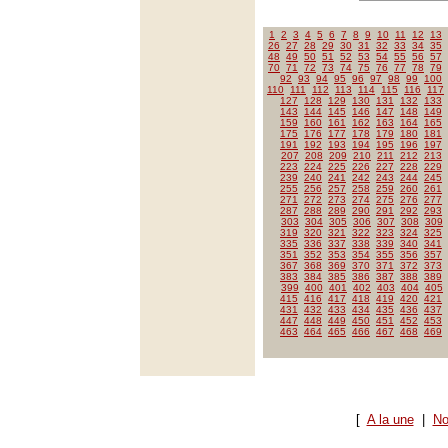
1
2
3
4
5
6
7
8
9
10
11
12
13
26
27
28
29
30
31
32
33
34
35
48
49
50
51
52
53
54
55
56
57
70
71
72
73
74
75
76
77
78
79
92
93
94
95
96
97
98
99
100
110
111
112
113
114
115
116
117
127
128
129
130
131
132
133
143
144
145
146
147
148
149
159
160
161
162
163
164
165
175
176
177
178
179
180
181
191
192
193
194
195
196
197
207
208
209
210
211
212
213
223
224
225
226
227
228
229
239
240
241
242
243
244
245
255
256
257
258
259
260
261
271
272
273
274
275
276
277
287
288
289
290
291
292
293
303
304
305
306
307
308
309
319
320
321
322
323
324
325
335
336
337
338
339
340
341
351
352
353
354
355
356
357
367
368
369
370
371
372
373
383
384
385
386
387
388
389
399
400
401
402
403
404
405
415
416
417
418
419
420
421
431
432
433
434
435
436
437
447
448
449
450
451
452
453
463
464
465
466
467
468
469
[
A la une
|
No