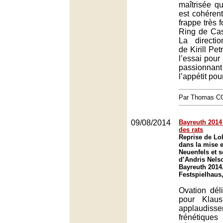
maîtrisée qu
est cohéren
frappe très f
Ring de Cas
La directi
de Kirill Pe
l’essai pour
passionna
l’appétit pour
Par Thomas 
09/08/2014
Bayreuth 2014 
des rats
Reprise de Lo
dans la mise 
Neuenfels et s
d’Andris Nelso
Bayreuth 2014
Festspielhaus
Ovation dél
pour Klaus
applaudiss
frénétiqu