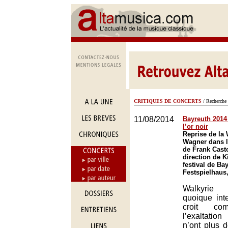
CRITIQUES DE CONCERTS
/ Recherche 
11/08/2014
Bayreuth 2014 
l’or noir
Reprise de la 
Wagner dans l
de Frank Casto
direction de K
festival de Ba
Festspielhaus
Walkyrie 
quoique inte
croit co
l’exaltatio
n’ont plus 