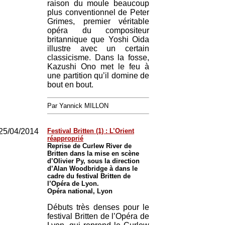
raison du moule beaucoup
plus conventionnel de Peter
Grimes, premier véritable
opéra du compositeur
britannique que Yoshi Oida
illustre avec un certain
classicisme. Dans la fosse,
Kazushi Ono met le feu à
une partition qu’il domine de
bout en bout.
Par Yannick MILLON
25/04/2014
Festival Britten (1) : L’Orient
réapproprié
Reprise de Curlew River de
Britten dans la mise en scène
d’Olivier Py, sous la direction
d’Alan Woodbridge à dans le
cadre du festival Britten de
l’Opéra de Lyon.
Opéra national, Lyon
Débuts très denses pour le
festival Britten de l’Opéra de