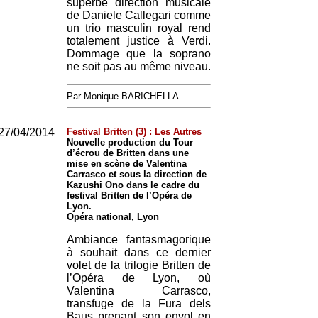
superbe direction musicale
de Daniele Callegari comme
un trio masculin royal rend
totalement justice à Verdi.
Dommage que la soprano
ne soit pas au même niveau.
Par Monique BARICHELLA
27/04/2014
Festival Britten (3) : Les Autres
Nouvelle production du Tour
d’écrou de Britten dans une
mise en scène de Valentina
Carrasco et sous la direction de
Kazushi Ono dans le cadre du
festival Britten de l’Opéra de
Lyon.
Opéra national, Lyon
Ambiance fantasmagorique
à souhait dans ce dernier
volet de la trilogie Britten de
l’Opéra de Lyon, où
Valentina Carrasco,
transfuge de la Fura dels
Baus prenant son envol en