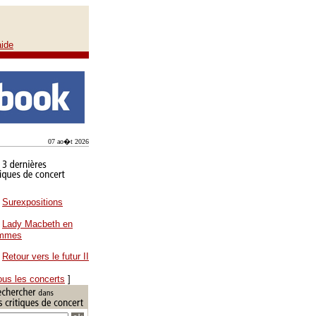
aide
07 ao�t 2026
Surexpositions
Lady Macbeth en
ammes
Retour vers le futur II
ous les concerts
]