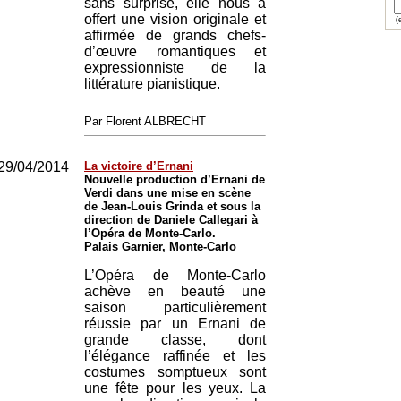
sans surprise, elle nous a
offert une vision originale et
(e
affirmée de grands chefs-
d’œuvre romantiques et
expressionniste de la
littérature pianistique.
Par Florent ALBRECHT
29/04/2014
La victoire d’Ernani
Nouvelle production d’Ernani de
Verdi dans une mise en scène
de Jean-Louis Grinda et sous la
direction de Daniele Callegari à
l’Opéra de Monte-Carlo.
Palais Garnier, Monte-Carlo
L’Opéra de Monte-Carlo
achève en beauté une
saison particulièrement
réussie par un Ernani de
grande classe, dont
l’élégance raffinée et les
costumes somptueux sont
une fête pour les yeux. La