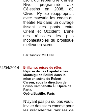
Lyon, qui reprend le Curlew
River programmé aux
Célestins en 2008, où
Olivier Py se réappropriait
avec maestria les codes du
théâtre Nô dans un ouvrage
tissant des ponts entre
Orient et Occident. L’une
des réussites les plus
incontestables du prolifique
metteur en scène.
Par Yannick MILLON
24/04/2014
Brillantes prises de rôles
Reprise de Les Capulet et les
Montaigu de Bellini dans la
mise en scène de Robert
Carsen, sous la direction de
Bruno Campanella à l’Opéra de
Paris.
Opéra Bastille, Paris
N’ayant pas pu ou pas voulu
inviter des stars comme pour
les précédentes reprises de