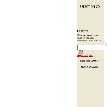
Pour recevoir notre
bulletin régulier,
saisissez votre e-mail :
d�sinscription