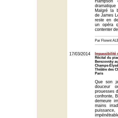
Hampson e
dramatique
Malgré la 
de James Lev
reste en de
un opéra 
contenter d
Par Florent 
17/03/2014
Impassibilité
Récital du pia
Berezovsky au
Champs-Élysée
Théâtre des 
Paris
Que son je
douceur o
prouesses d
confronte, 
demeure im
mains irra
puissanc
impénétrabl