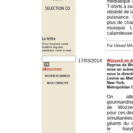
médiatique 
T-shirts à so
obsédé de la
puissance.
plus de cha
musique. L
calamiteuse
Pour recevoir notre
Par Gérard M
bulletin régulier,
saisissez votre e-mail :
17/03/2014
Wozzeck en d
Reprise de Wo
d�sinscription
mise en scèn
sous la direc
Levine au Met
New York.
Metropolitan 
On atte
gourmandis
de Wozzec
pour ces deu
simultan
géants du c
le bary