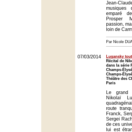
Jean-Claude 
musiques d
emparé d
Prosper M
passion, ma
loin de Car
Par Nicole DU
07/03/2014
Lugansky tou
Récital de Ni
dans la série
Champs-Élysé
Champs-Élysée
Théâtre des 
Paris
Le grand 
Nikolaï L
quadragénai
route tranq
Franck, Ser
Sergei Rac
de ces unive
lui est étr