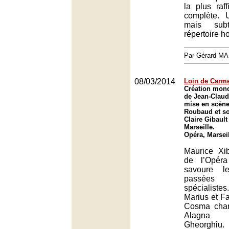
la plus raf
complète. 
mais sub
répertoire 
Par Gérard M
08/03/2014
Loin de Carm
Création mon
de Jean-Claud
mise en scène
Roubaud et so
Claire Gibault
Marseille.
Opéra, Marsei
Maurice Xib
de l’Opéra
savoure l
passée
spécialistes
Marius et F
Cosma chan
Alagna
Gheorghiu