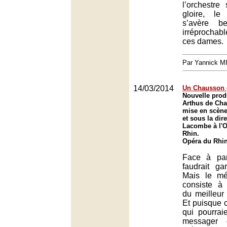
l’orchestre
gloire, le
s’avère b
irréprochab
ces dames.
Par Yannick 
14/03/2014
Un Chausson 
Nouvelle prod
Arthus de Ch
mise en scène
et sous la dir
Lacombe à l'O
Rhin.
Opéra du Rhin
Face à pare
faudrait ga
Mais le mét
consiste à
du meilleur
Et puisque c
qui pourraie
messager 