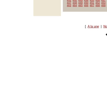
431
432
433
434
435
436
437
447
448
449
450
451
452
453
463
464
465
466
467
468
469
[
A la une
|
No