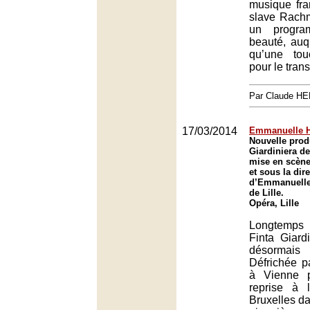
musique fra
slave Rachm
un progra
beauté, au
qu’une to
pour le tran
Par Claude H
17/03/2014
Emmanuelle H
Nouvelle prod
Giardiniera d
mise en scène
et sous la dir
d’Emmanuelle
de Lille.
Opéra, Lille
Longtemps
Finta Giardi
désormais
Défrichée 
à Vienne p
reprise à
Bruxelles da