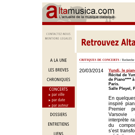
CRITIQUES DE CONCERTS
/ Recherche 
20/03/2014
Yundi, le pia
Récital de Yun
de Piano**** à 
Paris.
Salle Pleyel, 
En quelques
inspiré pian
Premier p
Varsovie
interprète ra
du composi
s’est transf