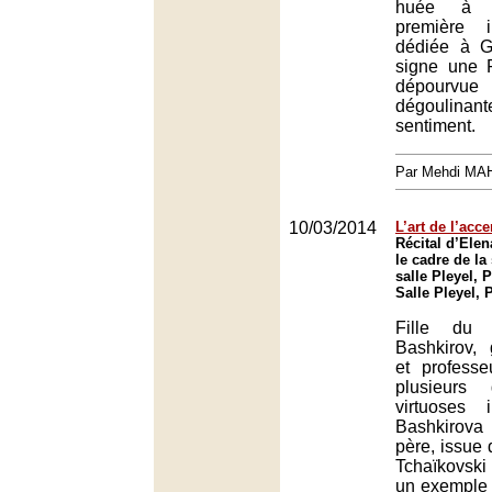
huée à l
première i
dédiée à G
signe une 
dépourvue 
dégoulin
sentiment.
Par Mehdi MA
10/03/2014
L’art de l’acc
Récital d’Ele
le cadre de la 
salle Pleyel, P
Salle Pleyel, 
Fille du 
Bashkirov, 
et profess
plusieurs
virtuoses i
Bashkirova
père, issue 
Tchaïkovski
un exemple 