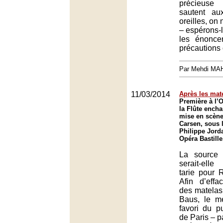
précieuse 
sautent a
oreilles, on
– espérons-
les énonce
précautions 
Par Mehdi MA
11/03/2014
Après les mat
Première à l’
la Flûte ench
mise en scène
Carsen, sous l
Philippe Jord
Opéra Bastille
La source d
serait-elle
tarie pour 
Afin d’effa
des matelas
Baus, le m
favori du p
de Paris – p