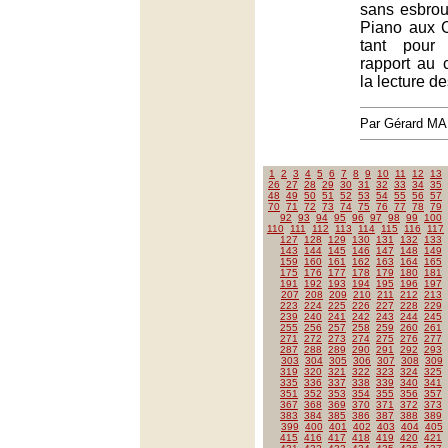
sans esbrou
Piano aux 
tant pour
rapport au 
la lecture d
Par Gérard M
1
2
3
4
5
6
7
8
9
10
11
12
13
26
27
28
29
30
31
32
33
34
35
48
49
50
51
52
53
54
55
56
57
70
71
72
73
74
75
76
77
78
79
92
93
94
95
96
97
98
99
100
110
111
112
113
114
115
116
117
127
128
129
130
131
132
133
143
144
145
146
147
148
149
159
160
161
162
163
164
165
175
176
177
178
179
180
181
191
192
193
194
195
196
197
207
208
209
210
211
212
213
223
224
225
226
227
228
229
239
240
241
242
243
244
245
255
256
257
258
259
260
261
271
272
273
274
275
276
277
287
288
289
290
291
292
293
303
304
305
306
307
308
309
319
320
321
322
323
324
325
335
336
337
338
339
340
341
351
352
353
354
355
356
357
367
368
369
370
371
372
373
383
384
385
386
387
388
389
399
400
401
402
403
404
405
415
416
417
418
419
420
421