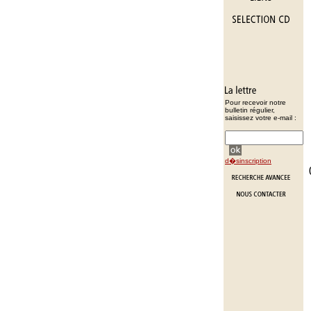
Pour recevoir notre
bulletin régulier,
saisissez votre e-mail :
d�sinscription