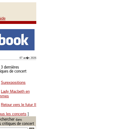
aide
07 ao�t 2026
Surexpositions
Lady Macbeth en
ammes
Retour vers le futur II
ous les concerts
]