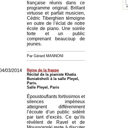
française réunis dans ce
(e
programme original. Brillant
virtuose et parfait musicien,
Cédric Tiberghien témoigne
en outre de l’éclat de notre
école de piano. Une soirée
forte et un public
comprenant beaucoup de
jeunes.
Par Gérard MANNONI
04/03/2014
Reine de la frappe
Récital de la pianiste Khatia
Buniatishvili à la salle Pleyel,
Paris.
Salle Pleyel, Paris
Époustouflants fortissimos et
silences impérieux
atteignent différemment
l’écoute d’un public sidéré
par tant d’excès. Ce qu’ils
révèlent de Ravel et de
Moussorgski reste à discuter