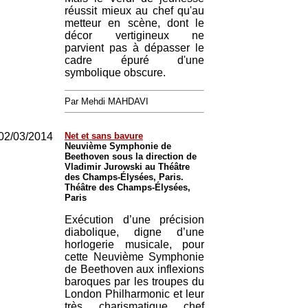
réussit mieux au chef qu'au
metteur en scène, dont le
décor vertigineux ne
parvient pas à dépasser le
cadre épuré d'une
symbolique obscure.
Par Mehdi MAHDAVI
02/03/2014
Net et sans bavure
Neuvième Symphonie de
Beethoven sous la direction de
Vladimir Jurowski au Théâtre
des Champs-Élysées, Paris.
Théâtre des Champs-Élysées,
Paris
Exécution d’une précision
diabolique, digne d’une
horlogerie musicale, pour
cette Neuvième Symphonie
de Beethoven aux inflexions
baroques par les troupes du
London Philharmonic et leur
très charismatique chef