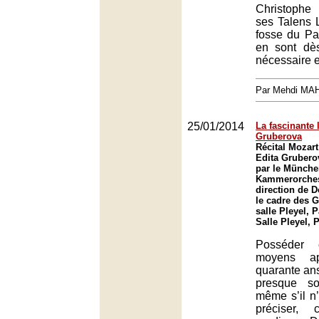
Christophe
ses Talens 
fosse du Pal
en sont dès
nécessaire et
Par Mehdi MA
25/01/2014
La fascinante 
Gruberova
Récital Mozart
Edita Gruber
par le Münche
Kammerorches
direction de 
le cadre des G
salle Pleyel, P
Salle Pleyel, 
Posséder e
moyens a
quarante ans
presque so
même s’il n’
préciser, 