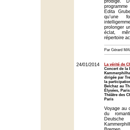
prodige. 
programme
Edita Grub
qu’une fo
intelligemm
prolonger u
éclat, m
répertoire a
Par Gérard M
24/01/2014
La vérité de 
Concert de la
Kammerphilh
dirigée par Tr
la participatio
Belchaz au Th
Élysées, Paris
Théâtre des C
Paris
Voyage au c
du romant
Deutsche
Kammerphil
Bremen, 