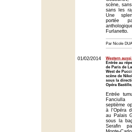
scène, sans 
sans les raj
Une splend
portée p
anthologiq
Furlanetto.
Par Nicole DU
01/02/2014
Western aussi 
Entrée au répe
de Paris de La
West de Pucci
scène de Niko
sous la direct
Opéra Bastille
Entrée tum
Fanciull
septième op
à l’Opéra 
au Palais 
sous la bag
Serafin p
Monte-Carl