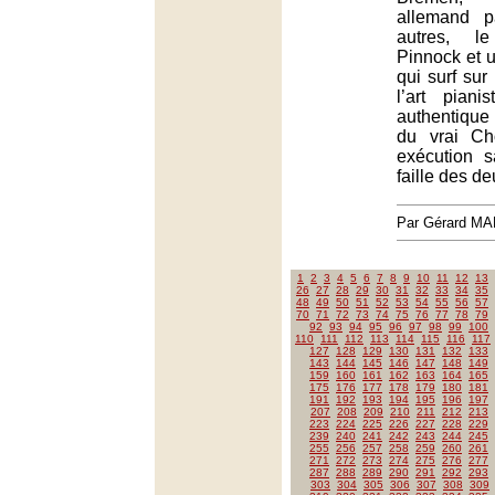
allemand 
autres, l
Pinnock et 
qui surf su
l’art piani
authentiqu
du vrai Ch
exécution 
faille des d
Par Gérard M
1
2
3
4
5
6
7
8
9
10
11
12
13
26
27
28
29
30
31
32
33
34
35
48
49
50
51
52
53
54
55
56
57
70
71
72
73
74
75
76
77
78
79
92
93
94
95
96
97
98
99
100
110
111
112
113
114
115
116
117
127
128
129
130
131
132
133
143
144
145
146
147
148
149
159
160
161
162
163
164
165
175
176
177
178
179
180
181
191
192
193
194
195
196
197
207
208
209
210
211
212
213
223
224
225
226
227
228
229
239
240
241
242
243
244
245
255
256
257
258
259
260
261
271
272
273
274
275
276
277
287
288
289
290
291
292
293
303
304
305
306
307
308
309