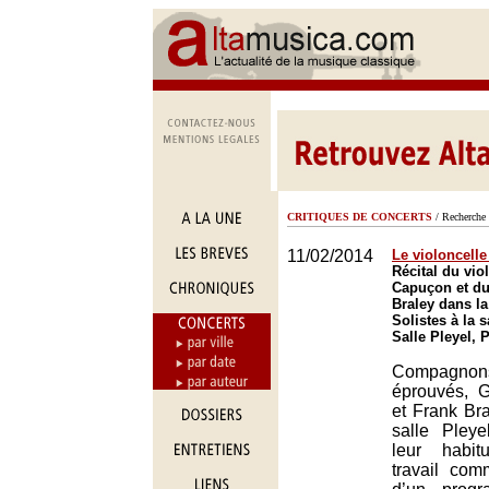
CRITIQUES DE CONCERTS
/ Recherche 
11/02/2014
Le violoncelle
Récital du vio
Capuçon et du
Braley dans la
Solistes à la s
Salle Pleyel, 
Compagno
éprouvés, 
et Frank Bra
salle Pleye
leur habit
travail co