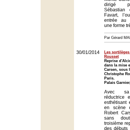
dirigé 
Sébastian 
Favart, l’o
entrée au 
une forme tr
Par Gérard M
30/01/2014
Les sortilèges
Rousset
Reprise d'Alc
dans la mise 
Carsen, sous l
Christophe Ro
Paris.
Palais Garnier
Avec sa 
réductrice 
esthétisant 
en scène d
Robert Car
sans dou
troisième rep
des débuts 