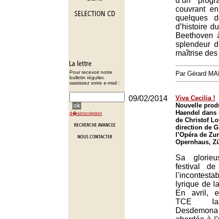
d’un progr
couvrant e
quelques d
d’histoire d
Beethoven 
splendeur 
maîtrise des 
Pour recevoir notre
Par Gérard M
bulletin régulier,
saisissez votre e-mail :
09/02/2014
Viva Cecilia !
Nouvelle prod
Haendel dans 
d�sinscription
de Christof Lo
direction de G
l’Opéra de Zur
Opernhaus, Zü
Sa glorie
festival d
l’incontes
lyrique de l
En avril, 
TCE la 
Desdemon