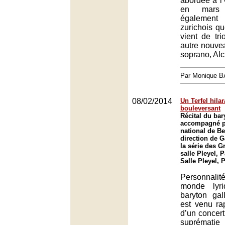
abordée à l
en mars 
également 
zurichois qu
vient de tr
autre nouve
soprano, Al
Par Monique 
08/02/2014
Un Terfel hilar
bouleversant
Récital du bar
accompagné pa
national de Be
direction de 
la série des G
salle Pleyel, P
Salle Pleyel, 
Personnali
monde lyri
baryton gal
est venu ra
d’un concert
suprématie