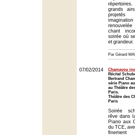
répertoire
grands air
projeté
imaginati
renouvelée
chant inco
soirée où s
et grandeur.
Par Gérard M
07/02/2014
Chamayou inve
Récital Schube
Bertrand Cha
série Piano a
au Théâtre de
Paris.
Théâtre des C
Paris
Soirée sch
rêve dans l
Piano aux 
du TCE, av
finement 