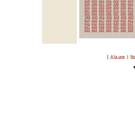
319
320
321
322
323
324
325
335
336
337
338
339
340
341
351
352
353
354
355
356
357
367
368
369
370
371
372
373
383
384
385
386
387
388
389
399
400
401
402
403
404
405
415
416
417
418
419
420
421
431
432
433
434
435
436
437
447
448
449
450
451
452
453
463
464
465
466
467
468
469
[
A la une
|
No