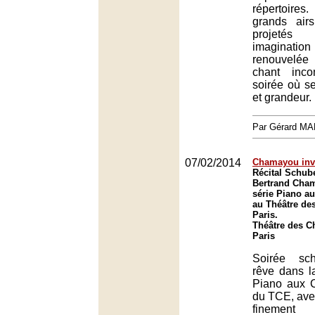
répertoire
grands air
projeté
imaginati
renouvelée
chant inco
soirée où s
et grandeur.
Par Gérard M
07/02/2014
Chamayou inve
Récital Schube
Bertrand Cha
série Piano a
au Théâtre de
Paris.
Théâtre des C
Paris
Soirée sch
rêve dans l
Piano aux 
du TCE, av
finement 