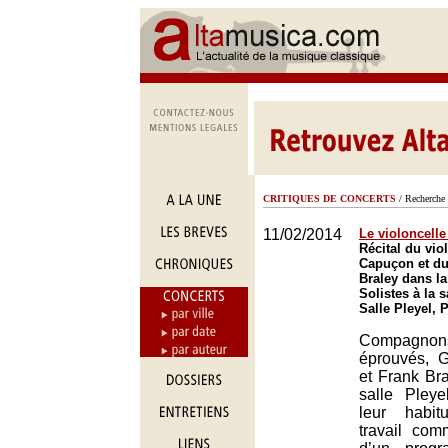
CRITIQUES DE CONCERTS
/ Recherche 
11/02/2014
Le violoncelle
Récital du vio
Capuçon et du
Braley dans la
Solistes à la s
Salle Pleyel, 
Compagno
éprouvés, 
et Frank Bra
salle Pleye
leur habit
travail co