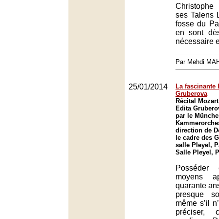
Christophe
ses Talens 
fosse du Pal
en sont dès
nécessaire et
Par Mehdi MA
25/01/2014
La fascinante 
Gruberova
Récital Mozart
Edita Gruber
par le Münche
Kammerorches
direction de 
le cadre des G
salle Pleyel, P
Salle Pleyel, 
Posséder e
moyens a
quarante ans
presque so
même s’il n’
préciser, 