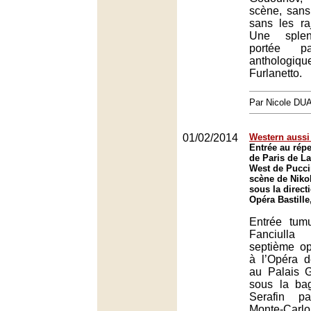
scène, sans 
sans les raj
Une splend
portée p
anthologiq
Furlanetto.
Par Nicole DU
01/02/2014
Western aussi 
Entrée au répe
de Paris de La
West de Pucci
scène de Niko
sous la direct
Opéra Bastille
Entrée tum
Fanciull
septième op
à l’Opéra 
au Palais 
sous la bag
Serafin p
Monte-Carl