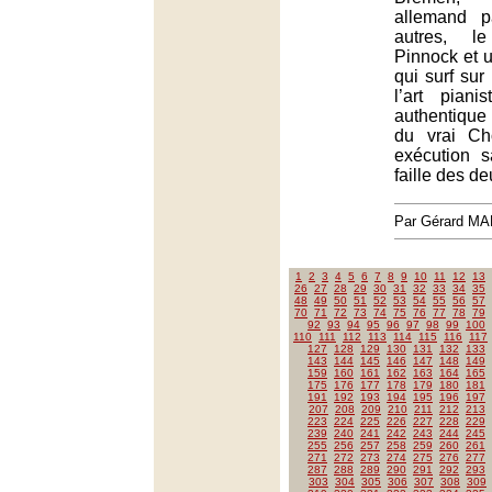
allemand 
autres, l
Pinnock et 
qui surf su
l’art piani
authentiqu
du vrai Ch
exécution 
faille des d
Par Gérard M
1
2
3
4
5
6
7
8
9
10
11
12
13
26
27
28
29
30
31
32
33
34
35
48
49
50
51
52
53
54
55
56
57
70
71
72
73
74
75
76
77
78
79
92
93
94
95
96
97
98
99
100
110
111
112
113
114
115
116
117
127
128
129
130
131
132
133
143
144
145
146
147
148
149
159
160
161
162
163
164
165
175
176
177
178
179
180
181
191
192
193
194
195
196
197
207
208
209
210
211
212
213
223
224
225
226
227
228
229
239
240
241
242
243
244
245
255
256
257
258
259
260
261
271
272
273
274
275
276
277
287
288
289
290
291
292
293
303
304
305
306
307
308
309