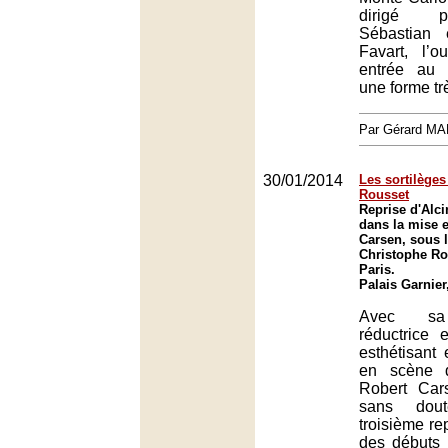
dirigé 
Sébastian 
Favart, l’o
entrée au 
une forme tr
Par Gérard M
30/01/2014
Les sortilèges
Rousset
Reprise d'Alc
dans la mise 
Carsen, sous l
Christophe Ro
Paris.
Palais Garnier
Avec sa 
réductrice 
esthétisant 
en scène d
Robert Car
sans dou
troisième rep
des débuts 