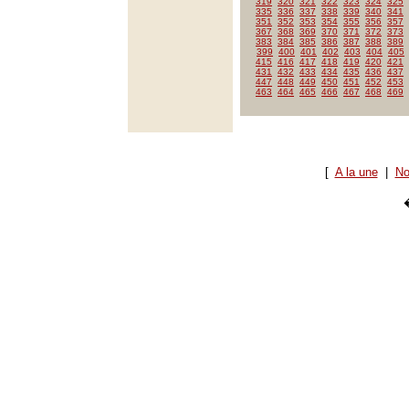
319
320
321
322
323
324
325
335
336
337
338
339
340
341
351
352
353
354
355
356
357
367
368
369
370
371
372
373
383
384
385
386
387
388
389
399
400
401
402
403
404
405
415
416
417
418
419
420
421
431
432
433
434
435
436
437
447
448
449
450
451
452
453
463
464
465
466
467
468
469
[
A la une
|
No