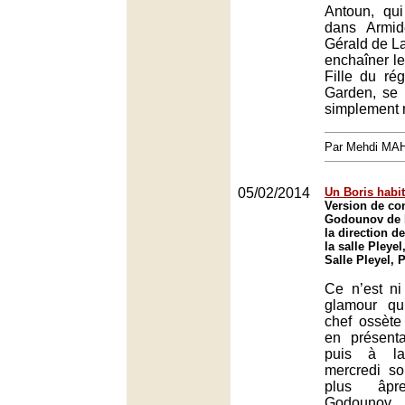
Antoun, qu
dans Armid
Gérald de L
enchaîner le
Fille du ré
Garden, se 
simplement 
Par Mehdi MA
05/02/2014
Un Boris habi
Version de co
Godounov de 
la direction d
la salle Pleyel
Salle Pleyel, 
Ce n’est ni 
glamour qu’
chef ossèt
en présent
puis à la
mercredi soi
plus âp
Godounov,