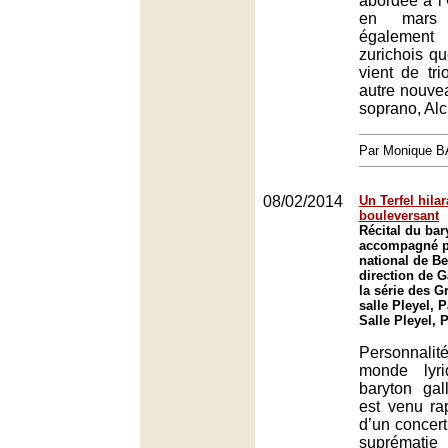
abordée à l
en mars 
également 
zurichois qu
vient de tr
autre nouve
soprano, Al
Par Monique 
08/02/2014
Un Terfel hilar
bouleversant
Récital du bar
accompagné pa
national de Be
direction de 
la série des G
salle Pleyel, P
Salle Pleyel, 
Personnali
monde lyri
baryton gal
est venu ra
d’un concert
suprématie