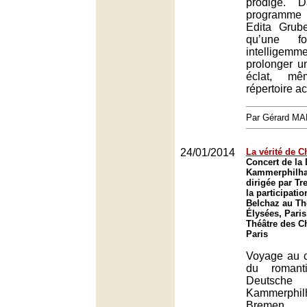
prodige. 
programme
Edita Grub
qu’une fo
intelligemm
prolonger u
éclat, m
répertoire a
Par Gérard M
24/01/2014
La vérité de 
Concert de la
Kammerphilh
dirigée par Tr
la participatio
Belchaz au Th
Élysées, Paris
Théâtre des C
Paris
Voyage au c
du romant
Deutsche
Kammerphil
Bremen, 