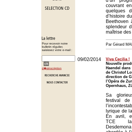
d’un progr
couvrant e
quelques d
d’histoire d
Beethoven 
splendeur 
maîtrise des 
Pour recevoir notre
Par Gérard M
bulletin régulier,
saisissez votre e-mail :
09/02/2014
Viva Cecilia !
Nouvelle prod
Haendel dans 
d�sinscription
de Christof Lo
direction de G
l’Opéra de Zur
Opernhaus, Zü
Sa glorie
festival d
l’incontes
lyrique de l
En avril, 
TCE la 
Desdemon