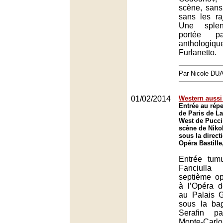
scène, sans 
sans les raj
Une splend
portée p
anthologiq
Furlanetto.
Par Nicole DU
01/02/2014
Western aussi 
Entrée au répe
de Paris de La
West de Pucci
scène de Niko
sous la direct
Opéra Bastille
Entrée tum
Fanciull
septième op
à l’Opéra 
au Palais 
sous la bag
Serafin p
Monte-Carl