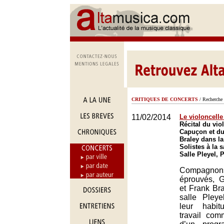
CRITIQUES DE CONCERTS
/ Recherche 
11/02/2014
Le violoncelle
Récital du vio
Capuçon et du
Braley dans la
Solistes à la s
Salle Pleyel, 
Compagno
éprouvés, 
et Frank Bra
salle Pleye
leur habit
travail co