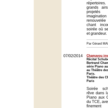
répertoire
grands air
projeté
imaginati
renouvelée
chant inco
soirée où s
et grandeur.
Par Gérard M
07/02/2014
Chamayou inve
Récital Schube
Bertrand Cha
série Piano a
au Théâtre de
Paris.
Théâtre des C
Paris
Soirée sch
rêve dans l
Piano aux 
du TCE, av
finement 