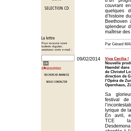
d’un progr
couvrant e
quelques d
d’histoire d
Beethoven 
splendeur 
maîtrise des 
Pour recevoir notre
Par Gérard M
bulletin régulier,
saisissez votre e-mail :
09/02/2014
Viva Cecilia !
Nouvelle prod
Haendel dans 
d�sinscription
de Christof Lo
direction de G
l’Opéra de Zur
Opernhaus, Zü
Sa glorie
festival d
l’incontes
lyrique de l
En avril, 
TCE la 
Desdemon