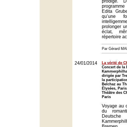
prodige. 
programme
Edita Grub
qu’une fo
intelligemm
prolonger u
éclat, m
répertoire a
Par Gérard M
24/01/2014
La vérité de 
Concert de la
Kammerphilh
dirigée par Tr
la participatio
Belchaz au Th
Élysées, Paris
Théâtre des C
Paris
Voyage au c
du romant
Deutsche
Kammerphil
Bremen, 