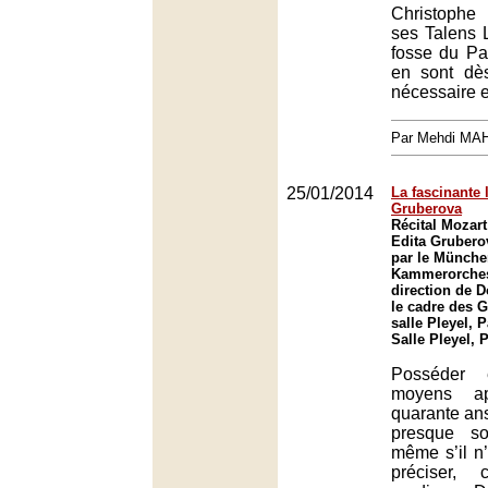
Christophe
ses Talens 
fosse du Pal
en sont dès
nécessaire et
Par Mehdi MA
25/01/2014
La fascinante 
Gruberova
Récital Mozart
Edita Gruber
par le Münche
Kammerorches
direction de 
le cadre des G
salle Pleyel, P
Salle Pleyel, 
Posséder e
moyens a
quarante ans
presque so
même s’il n’
préciser, 