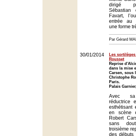
dirigé 
Sébastian 
Favart, l’o
entrée au 
une forme tr
Par Gérard M
30/01/2014
Les sortilèges
Rousset
Reprise d'Alc
dans la mise 
Carsen, sous l
Christophe Ro
Paris.
Palais Garnier
Avec sa 
réductrice 
esthétisant 
en scène d
Robert Car
sans dou
troisième rep
des débuts 