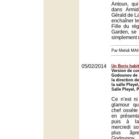
Antoun, qu
dans Armid
Gérald de L
enchaîner le
Fille du ré
Garden, se 
simplement 
Par Mehdi MA
05/02/2014
Un Boris habi
Version de co
Godounov de 
la direction d
la salle Pleyel
Salle Pleyel, 
Ce n’est ni 
glamour qu’
chef ossèt
en présent
puis à la
mercredi soi
plus âp
Godounov,