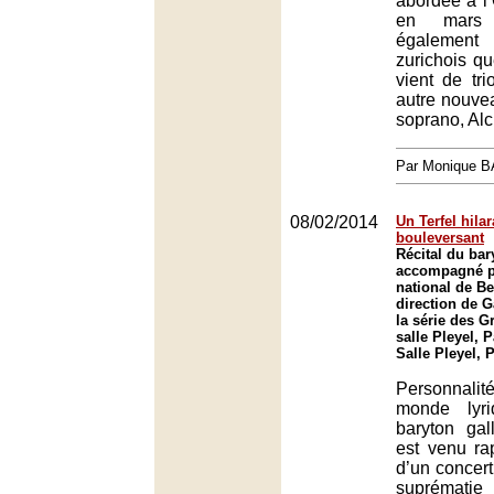
abordée à l
en mars 
également 
zurichois qu
vient de tr
autre nouve
soprano, Al
Par Monique 
08/02/2014
Un Terfel hilar
bouleversant
Récital du bar
accompagné pa
national de Be
direction de 
la série des G
salle Pleyel, P
Salle Pleyel, 
Personnali
monde lyri
baryton gal
est venu ra
d’un concert
suprématie