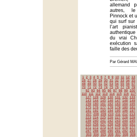
allemand 
autres, l
Pinnock et 
qui surf su
l’art piani
authentiqu
du vrai Ch
exécution 
faille des d
Par Gérard M
1
2
3
4
5
6
7
8
9
10
11
12
13
26
27
28
29
30
31
32
33
34
35
48
49
50
51
52
53
54
55
56
57
70
71
72
73
74
75
76
77
78
79
92
93
94
95
96
97
98
99
100
110
111
112
113
114
115
116
117
127
128
129
130
131
132
133
143
144
145
146
147
148
149
159
160
161
162
163
164
165
175
176
177
178
179
180
181
191
192
193
194
195
196
197
207
208
209
210
211
212
213
223
224
225
226
227
228
229
239
240
241
242
243
244
245
255
256
257
258
259
260
261
271
272
273
274
275
276
277
287
288
289
290
291
292
293
303
304
305
306
307
308
309