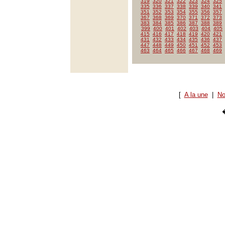
319
320
321
322
323
324
325
335
336
337
338
339
340
341
351
352
353
354
355
356
357
367
368
369
370
371
372
373
383
384
385
386
387
388
389
399
400
401
402
403
404
405
415
416
417
418
419
420
421
431
432
433
434
435
436
437
447
448
449
450
451
452
453
463
464
465
466
467
468
469
[
A la une
|
No