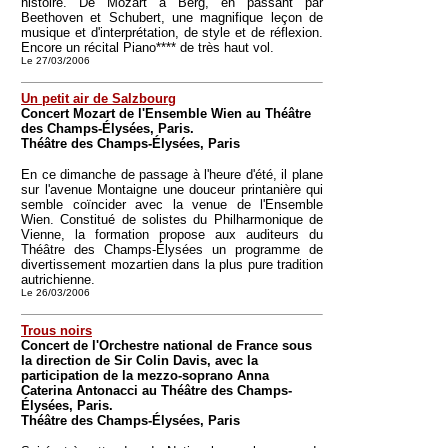
histoire. De Mozart à Berg, en passant par
Beethoven et Schubert, une magnifique leçon de
musique et d'interprétation, de style et de réflexion.
Encore un récital Piano**** de très haut vol.
Le 27/03/2006
Un petit air de Salzbourg
Concert Mozart de l'Ensemble Wien au Théâtre
des Champs-Élysées, Paris.
Théâtre des Champs-Élysées, Paris
En ce dimanche de passage à l'heure d'été, il plane
sur l'avenue Montaigne une douceur printanière qui
semble coïncider avec la venue de l'Ensemble
Wien. Constitué de solistes du Philharmonique de
Vienne, la formation propose aux auditeurs du
Théâtre des Champs-Élysées un programme de
divertissement mozartien dans la plus pure tradition
autrichienne.
Le 26/03/2006
Trous noirs
Concert de l'Orchestre national de France sous
la direction de Sir Colin Davis, avec la
participation de la mezzo-soprano Anna
Caterina Antonacci au Théâtre des Champs-
Élysées, Paris.
Théâtre des Champs-Élysées, Paris