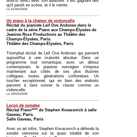
affectif direct avec son auditoire. Il est gagnant dès
qu'il paraît en scène, et il le mérite.
Le 01/04/2006
Un piano à la chaleur de violoncelle
Récital du pianiste Leif Ove Andsnes dans le
cadre de la série Piano aux Champs-Élysées de
Jeanine Roze Productions au Théâtre des
Champs-Élysées, Paris.
Théâtre des Champs-Élysées, Paris
Triomphal récital de Leif Ove Andsnes qui parvient
aujourd'hui à une maturité absolue. Dans un
programme tout romantique, avec un détour
contemporain, le pianiste norvégien s'impose
maintenant aux côtés de ses plus illustres
collègues, toutes générations confondues. Un
toucher exceptionnel, qui en bien des endroits
parvient à faire sonner le clavier comme un
violoncelle.
Le 28/03/2006
Leçon de sonates
Récital Piano**** de Stephen Kovacevich à salle
Gaveau, Paris.
Salle Gaveau, Paris
Avec un art infini, Stephen Kovacevich a défendu la
sonate viennoise sur la quasi totalité de son