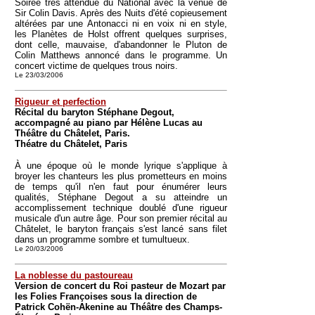
Soirée très attendue du National avec la venue de
Sir Colin Davis. Après des Nuits d'été copieusement
altérées par une Antonacci ni en voix ni en style,
les Planètes de Holst offrent quelques surprises,
dont celle, mauvaise, d'abandonner le Pluton de
Colin Matthews annoncé dans le programme. Un
concert victime de quelques trous noirs.
Le 23/03/2006
Rigueur et perfection
Récital du baryton Stéphane Degout,
accompagné au piano par Hélène Lucas au
Théâtre du Châtelet, Paris.
Théatre du Châtelet, Paris
À une époque où le monde lyrique s'applique à
broyer les chanteurs les plus prometteurs en moins
de temps qu'il n'en faut pour énumérer leurs
qualités, Stéphane Degout a su atteindre un
accomplissement technique doublé d'une rigueur
musicale d'un autre âge. Pour son premier récital au
Châtelet, le baryton français s'est lancé sans filet
dans un programme sombre et tumultueux.
Le 20/03/2006
La noblesse du pastoureau
Version de concert du Roi pasteur de Mozart par
les Folies Françoises sous la direction de
Patrick Cohën-Akenine au Théâtre des Champs-