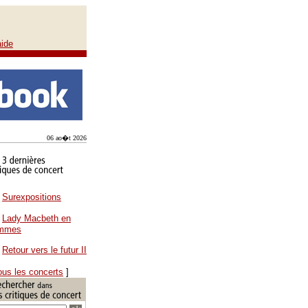
aide
06 ao�t 2026
Surexpositions
Lady Macbeth en
ammes
Retour vers le futur II
ous les concerts
]