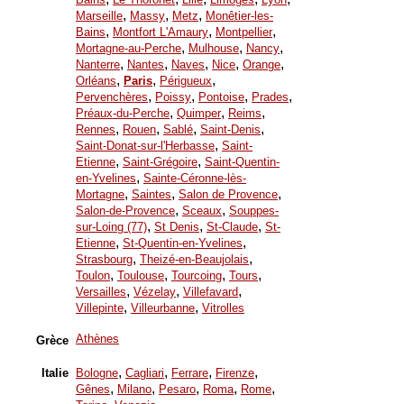
,
,
,
Marseille
Massy
Metz
Monêtier-les-
,
,
,
Bains
Montfort L'Amaury
Montpellier
,
,
,
Mortagne-au-Perche
Mulhouse
Nancy
,
,
,
,
,
Nanterre
Nantes
Naves
Nice
Orange
,
,
,
Orléans
Paris
Périgueux
,
,
,
,
Pervenchères
Poissy
Pontoise
Prades
,
,
,
Préaux-du-Perche
Quimper
Reims
,
,
,
,
Rennes
Rouen
Sablé
Saint-Denis
,
Saint-Donat-sur-l'Herbasse
Saint-
,
,
Etienne
Saint-Grégoire
Saint-Quentin-
,
en-Yvelines
Sainte-Céronne-lès-
,
,
,
Mortagne
Saintes
Salon de Provence
,
,
Salon-de-Provence
Sceaux
Souppes-
,
,
,
sur-Loing (77)
St Denis
St-Claude
St-
,
,
Etienne
St-Quentin-en-Yvelines
,
,
Strasbourg
Theizé-en-Beaujolais
,
,
,
,
Toulon
Toulouse
Tourcoing
Tours
,
,
,
Versailles
Vézelay
Villefavard
,
,
Villepinte
Villeurbanne
Vitrolles
Athènes
Grèce
,
,
,
,
Italie
Bologne
Cagliari
Ferrare
Firenze
,
,
,
,
,
Gênes
Milano
Pesaro
Roma
Rome