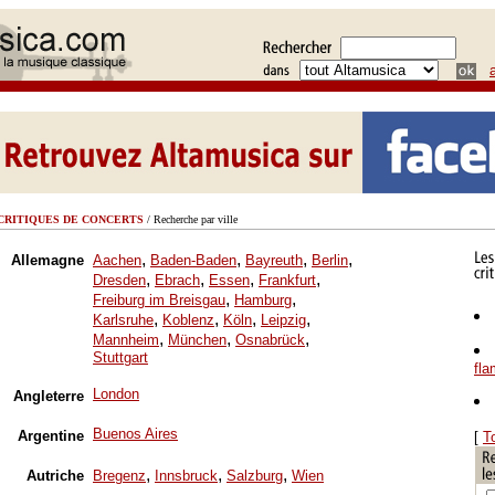
CRITIQUES DE CONCERTS
/ Recherche par ville
,
,
,
,
Allemagne
Aachen
Baden-Baden
Bayreuth
Berlin
,
,
,
,
Dresden
Ebrach
Essen
Frankfurt
,
,
Freiburg im Breisgau
Hamburg
,
,
,
,
Karlsruhe
Koblenz
Köln
Leipzig
,
,
,
Mannheim
München
Osnabrück
Stuttgart
fl
London
Angleterre
Buenos Aires
Argentine
[
T
,
,
,
Autriche
Bregenz
Innsbruck
Salzburg
Wien