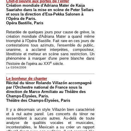
Chef-d'oeuvre aux portes de l'enfer
Création mondiale d'Adriana Mater de Kaija
Saariaho dans la mise en scène de Peter Sellars
et sous la direction d'Esa-Pekka Salonen à
l'Opéra de Paris.
Opéra Bastille, Paris
Retardée de quelques jours pour cause de grève, la
création mondiale d'Adriana Mater a quand même
triomphé à l'Opéra Bastille. Fait rare en ces jours de
contestations tous azimuts, l'ensemble du public,
unanime, a acclamé interprètes, compositeur,
librettiste et metteur en scène sans restriction. Un
phénomène à marquer d'une pierre blanche dans
e
l'histoire de l'opéra au XXI
siècle.
Le 03/04/2006
Le bonheur de chanter
Récital du ténor Rolando Villazón accompagné
par l'Orchestre national de France sous la
direction de Marco Armiliato au Théâtre des
Champs-Élysées, Paris.
Théâtre des Champs-Élysées, Paris
Il y a désormais un style Villazón bien caractérisé
et à nul autre pareil. Les concerts du ténor ne
ressemblent à aucuns autres. Au-delà de toute
analyse de qualités vocales et musicales,
incontestables, le Mexicain a su créer un rapport