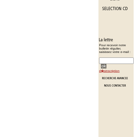
Pour recevoir notre
bulletin régulier,
saisissez votre e-mail :
d�sinscription