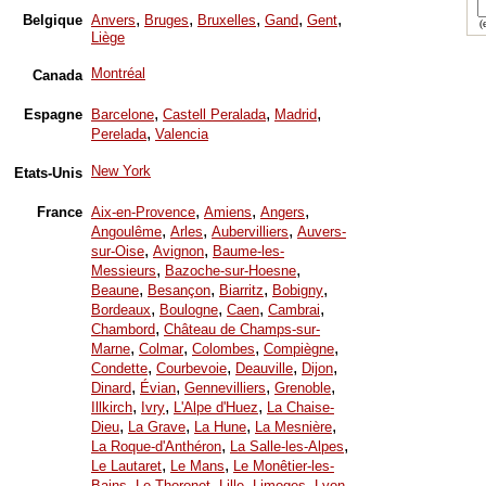
,
,
,
,
,
Belgique
Anvers
Bruges
Bruxelles
Gand
Gent
(e
Liège
Montréal
Canada
,
,
,
Espagne
Barcelone
Castell Peralada
Madrid
,
Perelada
Valencia
New York
Etats-Unis
,
,
,
France
Aix-en-Provence
Amiens
Angers
,
,
,
Angoulême
Arles
Aubervilliers
Auvers-
,
,
sur-Oise
Avignon
Baume-les-
,
,
Messieurs
Bazoche-sur-Hoesne
,
,
,
,
Beaune
Besançon
Biarritz
Bobigny
,
,
,
,
Bordeaux
Boulogne
Caen
Cambrai
,
Chambord
Château de Champs-sur-
,
,
,
,
Marne
Colmar
Colombes
Compiègne
,
,
,
,
Condette
Courbevoie
Deauville
Dijon
,
,
,
,
Dinard
Évian
Gennevilliers
Grenoble
,
,
,
Illkirch
Ivry
L'Alpe d'Huez
La Chaise-
,
,
,
,
Dieu
La Grave
La Hune
La Mesnière
,
,
La Roque-d'Anthéron
La Salle-les-Alpes
,
,
Le Lautaret
Le Mans
Le Monêtier-les-
,
,
,
,
,
Bains
Le Thoronet
Lille
Limoges
Lyon