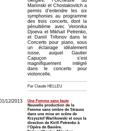
Gergiev, l’Orchestre du
Mariinski et Chostakovitch a
permis d’entendre les six
symphonies au programme
des trois concerts, dont la
pénultième avec Veronika
Djoeva et Mikhail Petrenko,
et Daniil Trifonov dans le
Concerto pour piano, sous
un éclairage idéalement
russe, auquel Gautier
Capuçon s’est
magnifiquement intégré
dans le concerto pour
violoncelle.
Par Claude HELLEU
01/12/2013
Une Femme sans faute
Nouvelle production de la
Femme sans ombre de Strauss
dans une mise en scène de
Krzysztof Warlikowski et sous la
direction de Kirill Petrenko à
l’Opéra de Bavière.