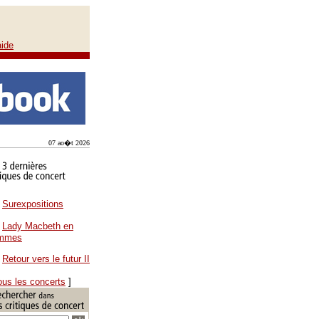
aide
07 ao�t 2026
Surexpositions
Lady Macbeth en
ammes
Retour vers le futur II
ous les concerts
]