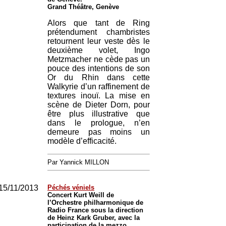
Grand Théâtre, Genève
Alors que tant de Ring
prétendument chambristes
retournent leur veste dès le
deuxième volet, Ingo
Metzmacher ne cède pas un
pouce des intentions de son
Or du Rhin dans cette
Walkyrie d’un raffinement de
textures inouï. La mise en
scène de Dieter Dorn, pour
être plus illustrative que
dans le prologue, n’en
demeure pas moins un
modèle d’efficacité.
Par Yannick MILLON
15/11/2013
Péchés véniels
Concert Kurt Weill de
l’Orchestre philharmonique de
Radio France sous la direction
de Heinz Kark Gruber, avec la
participation de la mezzo