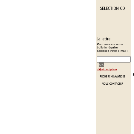
Pour recevoir notre
bulletin régulier,
saisissez votre e-mail :
d�sinscription