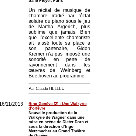
Salle Pleyel, Paris
Un récital de musique de
chambre irradié par l’éclat
solaire du piano sous le jeu
de Martha Argerich, plus
sublime que jamais. Bien
que l’excellente chambriste
ait laissé toute sa place à
son partenaire, Gidon
Kremer n’a pas imposé une
sonorité en perte de
rayonnement dans les
œuvres de Weinberg et
Beethoven au programme.
Par Claude HELLEU
16/11/2013
Ring Genève (2) : Une Walkyrie
d’orfèvre
Nouvelle production de la
Walkyrie de Wagner dans une
mise en scène de Dieter Dorn et
sous la direction d’Ingo
Metzmacher au Grand Théâtre
de Genève.