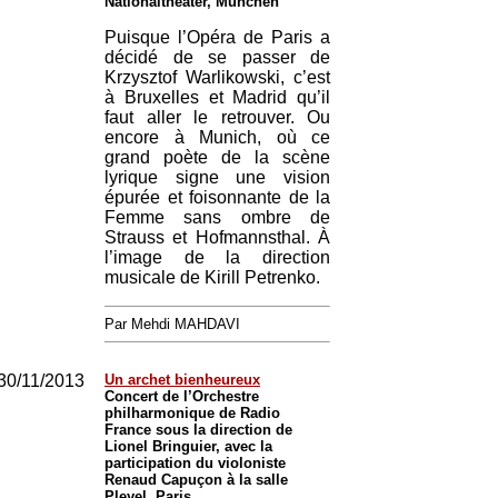
Nationaltheater, München
Puisque l’Opéra de Paris a
décidé de se passer de
Krzysztof Warlikowski, c’est
à Bruxelles et Madrid qu’il
faut aller le retrouver. Ou
encore à Munich, où ce
grand poète de la scène
lyrique signe une vision
épurée et foisonnante de la
Femme sans ombre de
Strauss et Hofmannsthal. À
l’image de la direction
musicale de Kirill Petrenko.
Par Mehdi MAHDAVI
30/11/2013
Un archet bienheureux
Concert de l’Orchestre
philharmonique de Radio
France sous la direction de
Lionel Bringuier, avec la
participation du violoniste
Renaud Capuçon à la salle
Pleyel, Paris.