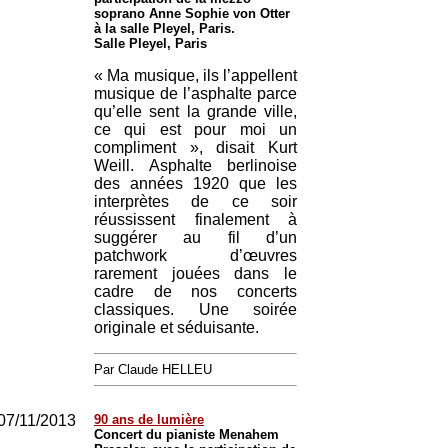
soprano Anne Sophie von Otter
à la salle Pleyel, Paris.
Salle Pleyel, Paris
« Ma musique, ils l’appellent
musique de l’asphalte parce
qu’elle sent la grande ville,
ce qui est pour moi un
compliment », disait Kurt
Weill. Asphalte berlinoise
des années 1920 que les
interprètes de ce soir
réussissent finalement à
suggérer au fil d’un
patchwork d’œuvres
rarement jouées dans le
cadre de nos concerts
classiques. Une soirée
originale et séduisante.
Par Claude HELLEU
07/11/2013
90 ans de lumière
Concert du pianiste Menahem