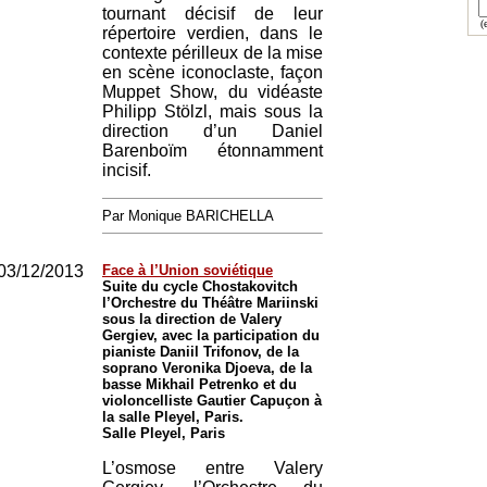
tournant décisif de leur
(e
répertoire verdien, dans le
contexte périlleux de la mise
en scène iconoclaste, façon
Muppet Show, du vidéaste
Philipp Stölzl, mais sous la
direction d’un Daniel
Barenboïm étonnamment
incisif.
Par Monique BARICHELLA
03/12/2013
Face à l’Union soviétique
Suite du cycle Chostakovitch
l’Orchestre du Théâtre Mariinski
sous la direction de Valery
Gergiev, avec la participation du
pianiste Daniil Trifonov, de la
soprano Veronika Djoeva, de la
basse Mikhail Petrenko et du
violoncelliste Gautier Capuçon à
la salle Pleyel, Paris.
Salle Pleyel, Paris
L’osmose entre Valery