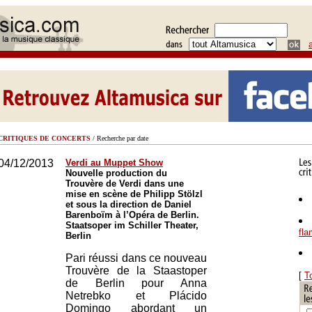
CRITIQUES DE CONCERTS
/ Recherche par date
04/12/2013
Verdi au Muppet Show
Nouvelle production du
Trouvère de Verdi dans une
mise en scène de Philipp Stölzl
et sous la direction de Daniel
Barenboïm à l’Opéra de Berlin.
Staatsoper im Schiller Theater,
fl
Berlin
Pari réussi dans ce nouveau
Trouvère de la Staastoper
[
T
de Berlin pour Anna
Netrebko et Plácido
Domingo abordant un