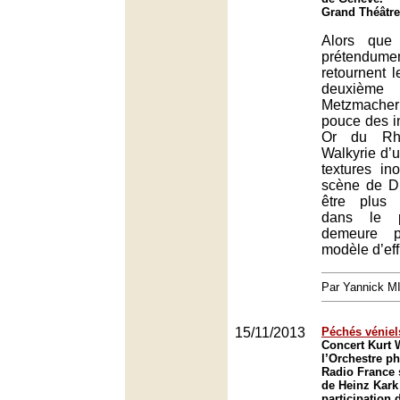
Grand Théâtre
Alors que
prétendume
retournent l
deuxième
Metzmacher
pouce des i
Or du Rhi
Walkyrie d’u
textures in
scène de Di
être plus i
dans le p
demeure 
modèle d’eff
Par Yannick 
15/11/2013
Péchés véniel
Concert Kurt W
l’Orchestre p
Radio France 
de Heinz Kark
participation 