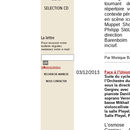
tournant d
répertoire 
contexte pér
en scène ic
Muppet Sho
Philipp Stöl
direction
Barenboïm
Pour recevoir notre
incisif.
bulletin régulier,
saisissez votre e-mail :
Par Monique 
d�sinscription
03/12/2013
Face à l’Union
Suite du cycl
l’Orchestre du
sous la direct
Gergiev, avec 
pianiste Daniil
soprano Veron
basse Mikhail
violoncellist
la salle Pleyel
Salle Pleyel, 
L’osmose 