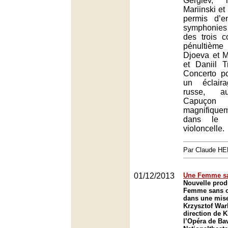
Gergiev, 
Mariinski et
permis d’e
symphonie
des trois c
pénultième
Djoeva et M
et Daniil T
Concerto p
un éclair
russe, au
Capuç
magnifiqu
dans le c
violoncelle.
Par Claude H
01/12/2013
Une Femme sa
Nouvelle prod
Femme sans o
dans une mise
Krzysztof Warl
direction de K
l’Opéra de Bav