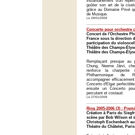
instantanément d'un répert
goûter son art de la cise
grâce au Domaine Privé que
de Musique.
Le 28/01/2006
Concerto pour orchestre 
Concert de l'Orchestre P
France sous la direction 
participation du violonce
Théâtre des Champs-Élysé
Théâtre des Champs-Élysé
Remplaçant presque au 
Chung, Neeme Järvi, chef 
renforce la charpente 
Philharmonique de R
accompagner efficacement
Concerto d'Elgar perfectible
ensuite un Concerto pou
percutant et costaud.
Le 27/01/2006
Ring 2005-2006 (3) : Prem
Création à Paris du Siegf
scène par Bob Wilson et s
Christoph Eschenbach au 
Théatre du Châtelet, Paris