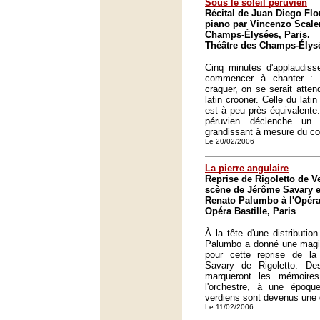
Sous le soleil péruvien
Récital de Juan Diego Fl
piano par Vincenzo Scale
Champs-Élysées, Paris.
Théâtre des Champs-Élysé
Cinq minutes d'applaudi
commencer à chanter :
craquer, on se serait atten
latin crooner. Celle du lati
est à peu près équivalente
péruvien déclenche un 
grandissant à mesure du co
Le 20/02/2006
La pierre angulaire
Reprise de Rigoletto de V
scène de Jérôme Savary et
Renato Palumbo à l'Opéra
Opéra Bastille, Paris
À la tête d'une distributio
Palumbo a donné une magist
pour cette reprise de l
Savary de Rigoletto. De
marqueront les mémoire
l'orchestre, à une époq
verdiens sont devenus une 
Le 11/02/2006