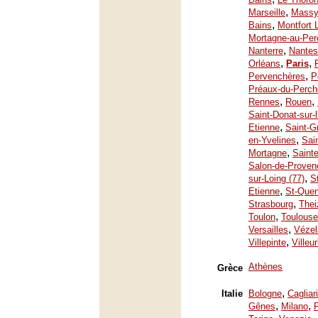
,
Marseille
Mass
,
Bains
Montfort 
Mortagne-au-Per
,
Nanterre
Nantes
,
,
Orléans
Paris
,
Pervenchères
P
Préaux-du-Perch
,
,
Rennes
Rouen
Saint-Donat-sur-
,
Etienne
Saint-G
,
en-Yvelines
Sai
,
Mortagne
Saint
Salon-de-Proven
,
sur-Loing (77)
S
,
Etienne
St-Quen
,
Strasbourg
Thei
,
Toulon
Toulouse
,
Versailles
Vézel
,
Villepinte
Villeu
Athènes
Grèce
,
Italie
Bologne
Cagliari
,
,
Gênes
Milano