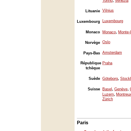
,
Torino
Venezia
Vilnius
Lituanie
Luxembourg
Luxembourg
,
Monaco
Monaco
Monte-
Oslo
Norvège
Amsterdam
Pays-Bas
République
Praha
tchèque
,
Suède
Göteborg
Stock
,
,
Suisse
Basel
Genève
,
Luzern
Montreu
Zürich
Paris