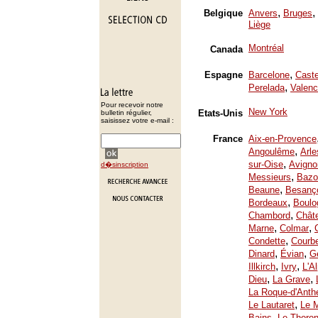
,
,
Belgique
Anvers
Bruges
Liège
Montréal
Canada
,
Espagne
Barcelone
Caste
,
Perelada
Valenc
Pour recevoir notre
New York
Etats-Unis
bulletin régulier,
saisissez votre e-mail :
France
Aix-en-Provence
,
Angoulême
Arle
,
sur-Oise
Avigno
d�sinscription
,
Messieurs
Bazo
,
Beaune
Besanç
,
Bordeaux
Boulo
,
Chambord
Chât
,
,
Marne
Colmar
,
Condette
Courb
,
,
Dinard
Évian
Ge
,
,
Illkirch
Ivry
L'A
,
,
Dieu
La Grave
La Roque-d'Anth
,
Le Lautaret
Le 
,
Bains
Le Thoron