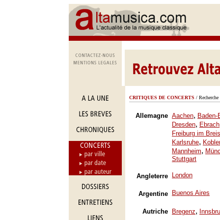
CRITIQUES DE CONCERTS
/ Recherche 
,
Allemagne
Aachen
Baden-
,
Dresden
Ebrach
Freiburg im Brei
,
Karlsruhe
Koble
,
Mannheim
Mün
Stuttgart
London
Angleterre
Buenos Aires
Argentine
,
Autriche
Bregenz
Innsbr