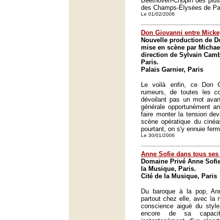
Beethoven-Chopin des plus 
des Champs-Élysées de Par
Le 01/02/2006
Don Giovanni entre Micke
Nouvelle production de D
mise en scène par Michae
direction de Sylvain Camb
Paris.
Palais Garnier, Paris
Le voilà enfin, ce Don 
rumeurs, de toutes les co
dévoilant pas un mot avant
générale opportunément ann
faire monter la tension de
scène opératique du cinéa
pourtant, on s'y ennuie ferm
Le 30/01/2006
Anne Sofie dans tous ses 
Domaine Privé Anne Sofie 
la Musique, Paris.
Cité de la Musique, Paris
Du baroque à la pop, An
partout chez elle, avec l
conscience aiguë du style
encore de sa capaci