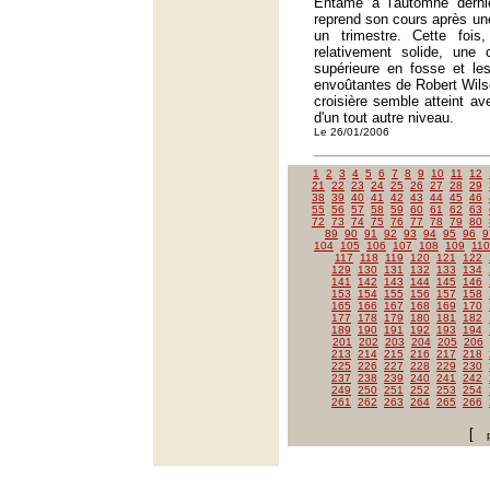
Entamé à l'automne dernie
reprend son cours après une
un trimestre. Cette fois,
relativement solide, une 
supérieure en fosse et le
envoûtantes de Robert Wils
croisière semble atteint av
d'un tout autre niveau.
Le 26/01/2006
1
2
3
4
5
6
7
8
9
10
11
12
21
22
23
24
25
26
27
28
29
38
39
40
41
42
43
44
45
46
55
56
57
58
59
60
61
62
63
72
73
74
75
76
77
78
79
80
89
90
91
92
93
94
95
96
9
104
105
106
107
108
109
110
117
118
119
120
121
122
129
130
131
132
133
134
141
142
143
144
145
146
153
154
155
156
157
158
165
166
167
168
169
170
177
178
179
180
181
182
189
190
191
192
193
194
201
202
203
204
205
206
213
214
215
216
217
218
225
226
227
228
229
230
237
238
239
240
241
242
249
250
251
252
253
254
261
262
263
264
265
266
[