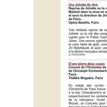
Une Juliette de rêve
Reprise de Juliette ou la 
Martinů dans la mise en 
et sous la direction de Ji
de Paris.
Opéra Bastille, Paris
Très brillante reprise de l
Juliette ou la clé des son
signée pour le Palais Garn
Jones. Une oeuvre splendide
et sans faute de goût, sou
Jirí Belohlávek et avec une 
à la diction française remar
Le 10/02/2006
D'une pierre deux coups
Concert de l'Orchestre de 
de Christoph Eschenbach
Paris.
Théâtre Mogador, Paris
En marge des cycles d
l'Orchestre de Paris trouve
à la fois Chostakovitch et
respectivement les centenai
de la naissance. Avan
Mozart, un Concerto pour 
desservi par un Gidon Kreme