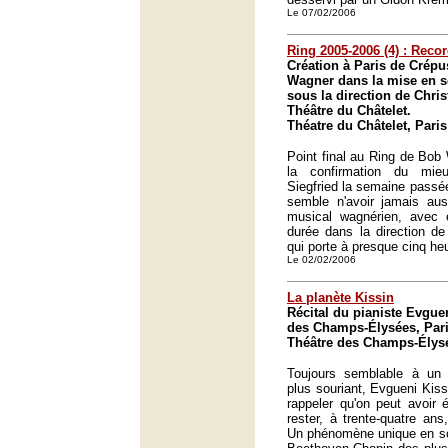
Le 07/02/2006
Ring 2005-2006 (4) : Reco
Création à Paris de Crépu
Wagner dans la mise en s
sous la direction de Chr
Théâtre du Châtelet.
Théatre du Châtelet, Paris
Point final au Ring de Bob
la confirmation du mie
Siegfried la semaine passée
semble n'avoir jamais aus
musical wagnérien, avec
durée dans la direction d
qui porte à presque cinq heu
Le 02/02/2006
La planète Kissin
Récital du pianiste Evgue
des Champs-Élysées, Pari
Théâtre des Champs-Élysé
Toujours semblable à un e
plus souriant, Evgueni Kis
rappeler qu'on peut avoir 
rester, à trente-quatre ans
Un phénomène unique en son