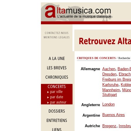
CRITIQUES DE CONCERTS
/ Recherche 
,
Allemagne
Aachen
Baden-
,
Dresden
Ebrach
Freiburg im Brei
,
Karlsruhe
Koble
,
Mannheim
Mün
Stuttgart
London
Angleterre
Buenos Aires
Argentine
,
Autriche
Bregenz
Innsbr