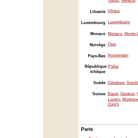
,
Torino
Venezia
Vilnius
Lituanie
Luxembourg
Luxembourg
,
Monaco
Monaco
Monte-
Oslo
Norvège
Amsterdam
Pays-Bas
République
Praha
tchèque
,
Suède
Göteborg
Stock
,
,
Suisse
Basel
Genève
,
Luzern
Montreu
Zürich
Paris