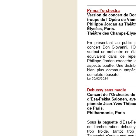
Prima l’orchestra
Version de concert de Don
troupe de l’Opéra de Vien
Philippe Jordan au Théât
Élysées, Paris.
Théâtre des Champs-Élysé
En présentant au public p
concert Don Giovanni, l’
surtout un orchestre en ét
équivalent dans ce réper
Philippe Jordan exacerbe l
aspects bouffe. Une distrib
bien plus commun empêch
complète réussite.
Le 05/02/2024
Debussy sans magie
Concert de l’Orchestre de 
d’Esa-Pekka Salonen, ave
pianiste Jean-Yves Thibau
de Paris.
Philharmonie, Paris
Sous la baguette d’Esa-Pe
de l’orchestration debussy
trop froide, tantôt tro
Thibaudet n’arrive pas non 