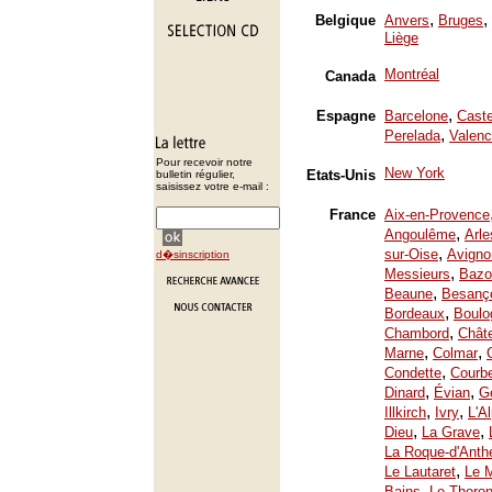
,
,
Belgique
Anvers
Bruges
Liège
Montréal
Canada
,
Espagne
Barcelone
Caste
,
Perelada
Valenc
Pour recevoir notre
New York
Etats-Unis
bulletin régulier,
saisissez votre e-mail :
France
Aix-en-Provence
,
Angoulême
Arle
,
sur-Oise
Avigno
d�sinscription
,
Messieurs
Bazo
,
Beaune
Besanç
,
Bordeaux
Boulo
,
Chambord
Chât
,
,
Marne
Colmar
,
Condette
Courb
,
,
Dinard
Évian
Ge
,
,
Illkirch
Ivry
L'A
,
,
Dieu
La Grave
La Roque-d'Anth
,
Le Lautaret
Le 
,
Bains
Le Thoron