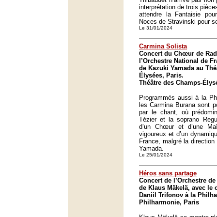
interprétation de trois pièce
attendre la Fantaisie po
Noces de Stravinski pour se
Le 31/01/2024
Carmina Solista
Concert du Chœur de Radi
l’Orchestre National de Fr
de Kazuki Yamada au Thé
Élysées, Paris.
Théâtre des Champs-Élysé
Programmés aussi à la Phi
les Carmina Burana sont p
par le chant, où prédomin
Tézier et la soprano Reg
d’un Chœur et d’une Maî
vigoureux et d’un dynamiqu
France, malgré la direction
Yamada.
Le 25/01/2024
Héros sans partage
Concert de l’Orchestre de 
de Klaus Mäkelä, avec le 
Daniil Trifonov à la Philh
Philharmonie, Paris