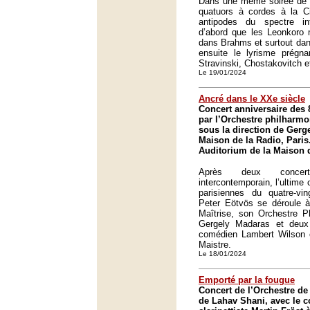
Dans une même soirée de 
quatuors à cordes à la C
antipodes du spectre inte
d’abord que les Leonkoro 
dans Brahms et surtout dan
ensuite le lyrisme prégna
Stravinski, Chostakovitch 
Le 19/01/2024
Ancré dans le XXe siècle
Concert anniversaire des 
par l’Orchestre philharm
sous la direction de Gerg
Maison de la Radio, Paris
Auditorium de la Maison d
Après deux concer
intercontemporain, l’ultime 
parisiennes du quatre-vin
Peter Eötvös se déroule 
Maîtrise, son Orchestre Ph
Gergely Madaras et deux
comédien Lambert Wilson e
Maistre.
Le 18/01/2024
Emporté par la fougue
Concert de l’Orchestre de 
de Lahav Shani, avec le 