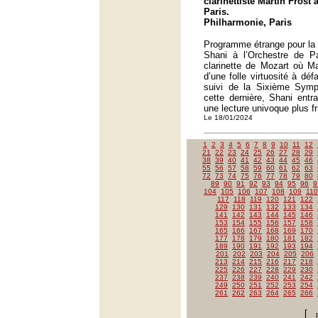
clarinettiste Martin Fröst
Paris.
Philharmonie, Paris
Programme étrange pour la 
Shani à l’Orchestre de Pa
clarinette de Mozart où Ma
d’une folle virtuosité à déf
suivi de la Sixième Sym
cette dernière, Shani entr
une lecture univoque plus f
Le 18/01/2024
1
2
3
4
5
6
7
8
9
10
11
12
21
22
23
24
25
26
27
28
29
38
39
40
41
42
43
44
45
46
55
56
57
58
59
60
61
62
63
72
73
74
75
76
77
78
79
80
89
90
91
92
93
94
95
96
9
104
105
106
107
108
109
110
117
118
119
120
121
122
129
130
131
132
133
134
141
142
143
144
145
146
153
154
155
156
157
158
165
166
167
168
169
170
177
178
179
180
181
182
189
190
191
192
193
194
201
202
203
204
205
206
213
214
215
216
217
218
225
226
227
228
229
230
237
238
239
240
241
242
249
250
251
252
253
254
261
262
263
264
265
266
[