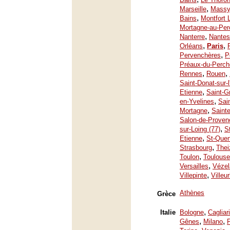
,
Marseille
Mass
,
Bains
Montfort 
Mortagne-au-Per
,
Nanterre
Nantes
,
,
Orléans
Paris
,
Pervenchères
P
Préaux-du-Perch
,
,
Rennes
Rouen
Saint-Donat-sur-
,
Etienne
Saint-G
,
en-Yvelines
Sai
,
Mortagne
Saint
Salon-de-Proven
,
sur-Loing (77)
S
,
Etienne
St-Quen
,
Strasbourg
Thei
,
Toulon
Toulouse
,
Versailles
Vézel
,
Villepinte
Villeu
Athènes
Grèce
,
Italie
Bologne
Cagliari
,
,
Gênes
Milano