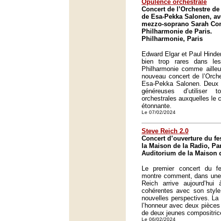
Opulence orchestrale
Concert de l’Orchestre de 
de Esa-Pekka Salonen, av
mezzo-soprano Sarah Con
Philharmonie de Paris.
Philharmonie, Paris
Edward Elgar et Paul Hinde
bien trop rares dans le
Philharmonie comme ailleur
nouveau concert de l’Orche
Esa-Pekka Salonen. Deux 
généreuses d’utiliser 
orchestrales auxquelles le 
étonnante.
Le 07/02/2024
Steve Reich 2.0
Concert d’ouverture du fe
la Maison de la Radio, Par
Auditorium de la Maison d
Le premier concert du f
montre comment, dans une 
Reich arrive aujourd’hui
cohérentes avec son style
nouvelles perspectives. La 
l’honneur avec deux pièces
de deux jeunes compositric
Le 06/02/2024