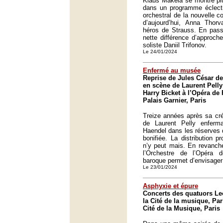
Klaus Mäkelä se montre pl
dans un programme éclect
orchestral de la nouvelle 
d’aujourd’hui, Anna Thorv
héros de Strauss. En pass
nette différence d’approc
soliste Daniil Trifonov.
Le 24/01/2024
Enfermé au musée
Reprise de Jules César d
en scène de Laurent Pelly 
Harry Bicket à l’Opéra de 
Palais Garnier, Paris
Treize années après sa cré
de Laurent Pelly enferm
Haendel dans les réserves 
bonifiée. La distribution p
n’y peut mais. En revanche
l’Orchestre de l’Opéra
baroque permet d’envisager
Le 23/01/2024
Asphyxie et épure
Concerts des quatuors Le
la Cité de la musique, Par
Cité de la Musique, Paris