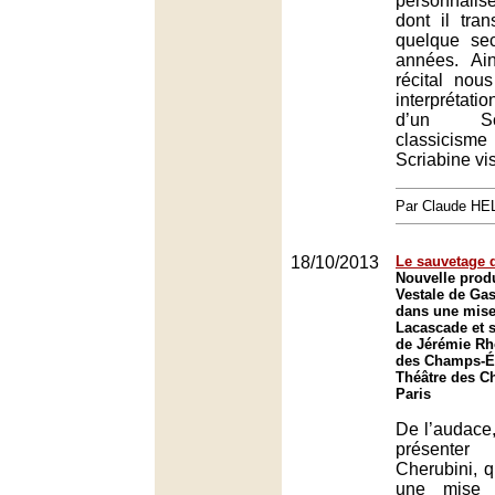
personnalis
dont il tra
quelque se
années. Ai
récital nous 
interprétat
d’un Sc
classicisme 
Scriabine vi
Par Claude H
18/10/2013
Le sauvetage d
Nouvelle produ
Vestale de Ga
dans une mise
Lacascade et s
de Jérémie Rh
des Champs-Él
Théâtre des C
Paris
De l’audace, 
présent
Cherubini, q
une mise