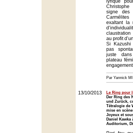
lyrique pou
Christoph
signe des 
Carmélite
exaltant la
d’individ
claustration
au profit d’u
Si Kazushi
pas sponta
juste dans
plateau fémi
engagement
Par Yannick M
13/10/2013
Le Ring pour 
Der Ring des 
und Zurück, c
Tétralogie de
mise en scène
Joyeux et sous
Daniel Kawka à
Auditorium, D