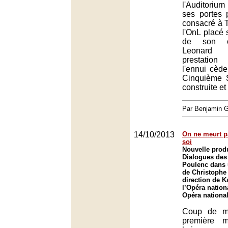
l'Auditoriu
ses portes 
consacré à 
l'OnL placé 
de son ch
Leonard 
prestation
l'ennui cèd
Cinquième 
construite et
Par Benjamin
14/10/2013
On ne meurt p
soi
Nouvelle prod
Dialogues des
Poulenc dans 
de Christophe
direction de 
l’Opéra nation
Opéra nationa
Coup de ma
première 