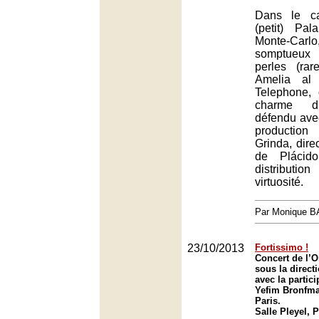
Dans le ca
(petit) Pa
Monte-C
somptueux 
perles (rar
Amelia al
Telephone,
charme d’
défendu avec
production
Grinda, direc
de Plácid
distributi
virtuosité.
Par Monique 
23/10/2013
Fortissimo !
Concert de l’O
sous la direct
avec la partici
Yefim Bronfman
Paris.
Salle Pleyel, P