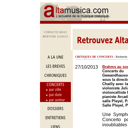
CRITIQUES DE CONCERTS
/ Recherche 
27/10/2013
Brahms au s
Concerts du
Gewandhausor
sous la direct
Chailly avec la
violoniste Jul
violoncelliste
pianiste Arcad
salle Pleyel, P
Salle Pleyel, P
Une Sympho
Concerto p
inoubliabl