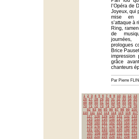
Pari fou qu
l’Opéra de D
Joyeux, qui 
mise en s
s’attaque à 
Ring, ramen
de musiq
journées,
prologues c
Brice Pauset.
impression 
grâce avan
chanteurs ép
Par Pierre FLI
1
2
3
4
5
6
7
8
9
10
11
12
13
26
27
28
29
30
31
32
33
34
35
48
49
50
51
52
53
54
55
56
57
70
71
72
73
74
75
76
77
78
79
92
93
94
95
96
97
98
99
100
110
111
112
113
114
115
116
117
127
128
129
130
131
132
133
143
144
145
146
147
148
149
159
160
161
162
163
164
165
175
176
177
178
179
180
181
191
192
193
194
195
196
197
207
208
209
210
211
212
213
223
224
225
226
227
228
229