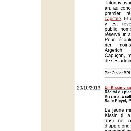
Trifonov avai
an, au conc
premier ré
capitale
. Et 
y est rev
public nom
réservé un a
Pour l’écout
rien moin
Argeric
Capuçon, m
de ses admir
Par Olivier B
20/10/2013
Un Kissin visi
Récital du pia
Kissin à la sal
Salle Pleyel, P
La jeune ma
Kissin (il 
ans) ne ce
d’appro