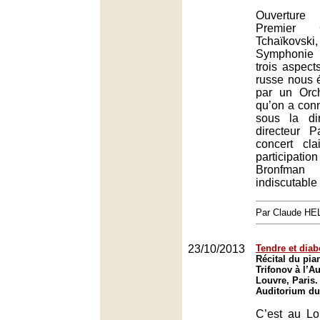
Ouvertur
Premier 
Tchaïkovs
Symphonie 
trois aspec
russe nous 
par un Orc
qu’on a con
sous la di
directeur 
concert cl
participa
Bronfma
indiscutable
Par Claude H
23/10/2013
Tendre et diab
Récital du pian
Trifonov à l’A
Louvre, Paris.
Auditorium du
C’est au Lo