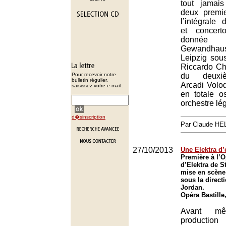
tout jamai
deux premi
l’intégrale
et concer
donné
Gewandhaus
Leipzig sous
Riccardo Cha
Pour recevoir notre
du deuxiè
bulletin régulier,
Arcadi Volo
saisissez votre e-mail :
en totale 
orchestre lé
d�sinscription
Par Claude H
27/10/2013
Une Elektra d’
Première à l’O
d’Elektra de S
mise en scène
sous la direct
Jordan.
Opéra Bastille
Avant m
producti