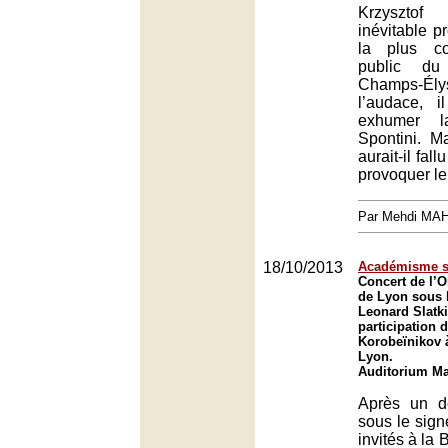
Krzysztof
inévitable p
la plus co
public du
Champs-
l’audace, 
exhumer l
Spontini. M
aurait-il fal
provoquer le
Par Mehdi MA
18/10/2013
Académisme s
Concert de l’O
de Lyon sous l
Leonard Slatki
participation 
Korobeïnikov 
Lyon.
Auditorium Ma
Après un d
sous le sign
invités à la 