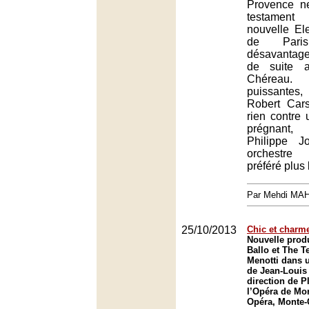
Provence n
testament 
nouvelle El
de Pari
désavantage
de suite a
Chéreau. 
puissantes
Robert Car
rien contre 
prégnant
Philippe J
orchestre
préféré plus 
Par Mehdi MA
25/10/2013
Chic et charm
Nouvelle prod
Ballo et The 
Menotti dans 
de Jean-Louis 
direction de 
l’Opéra de Mon
Opéra, Monte-