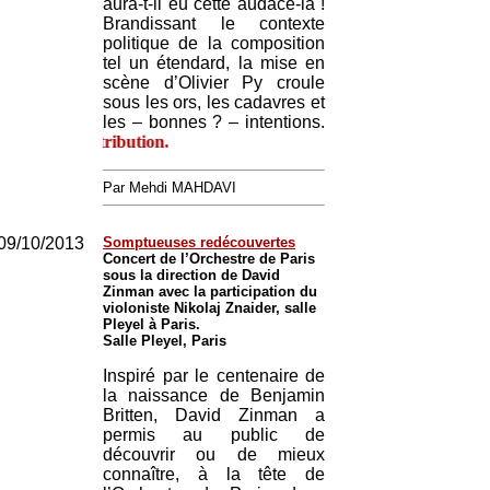
aura-t-il eu cette audace-là !
Brandissant le contexte
politique de la composition
tel un étendard, la mise en
scène d’Olivier Py croule
sous les ors, les cadavres et
les – bonnes ? – intentions.
Critique de la deuxièm
Par Mehdi MAHDAVI
09/10/2013
Somptueuses redécouvertes
Concert de l’Orchestre de Paris
sous la direction de David
Zinman avec la participation du
violoniste Nikolaj Znaider, salle
Pleyel à Paris.
Salle Pleyel, Paris
Inspiré par le centenaire de
la naissance de Benjamin
Britten, David Zinman a
permis au public de
découvrir ou de mieux
connaître, à la tête de