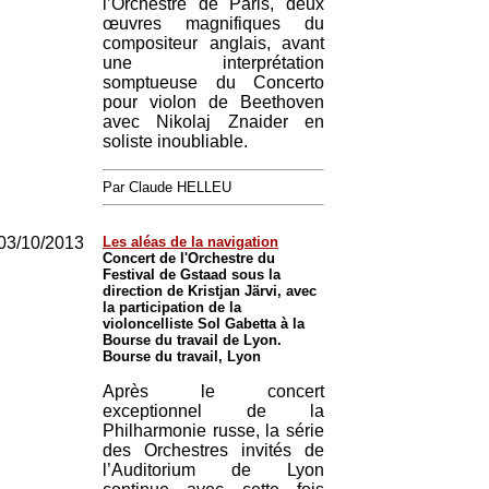
l’Orchestre de Paris, deux
œuvres magnifiques du
compositeur anglais, avant
une interprétation
somptueuse du Concerto
pour violon de Beethoven
avec Nikolaj Znaider en
soliste inoubliable.
Par Claude HELLEU
03/10/2013
Les aléas de la navigation
Concert de l'Orchestre du
Festival de Gstaad sous la
direction de Kristjan Järvi, avec
la participation de la
violoncelliste Sol Gabetta à la
Bourse du travail de Lyon.
Bourse du travail, Lyon
Après le concert
exceptionnel de la
Philharmonie russe, la série
des Orchestres invités de
l’Auditorium de Lyon