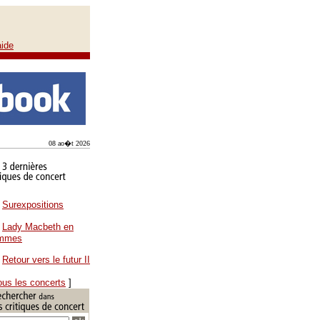
aide
08 ao�t 2026
Surexpositions
Lady Macbeth en
ammes
Retour vers le futur II
ous les concerts
]