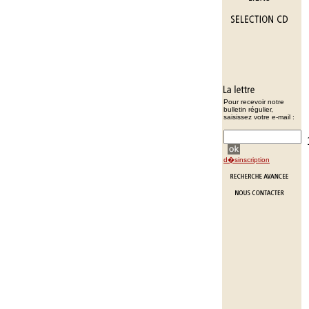
Pour recevoir notre
bulletin régulier,
saisissez votre e-mail :
d�sinscription