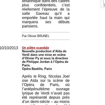
britannique dans des cadres
plus confidentiels, c’est
(e
réellement l’épreuve de la
salle Gaveau qu’il a
emportée haut la main qui
marquera ses débuts
parisiens.
Par Olivier BRUNEL
10/10/2013
Un piètre scandale
Nouvelle production d’Aïda de
Verdi dans une mise en scène
d’Olivier Py et sous la direction
de Philippe Jordan à l’Opéra de
Paris.
Opéra Bastille, Paris
Après le Ring, Nicolas Joel
ose Aïda sur la scène de
l’Opéra de Paris, où
l’antépénultième ouvrage
lyrique de Verdi n’avait pas
été représenté depuis près
d’un demi-siècle – au moins