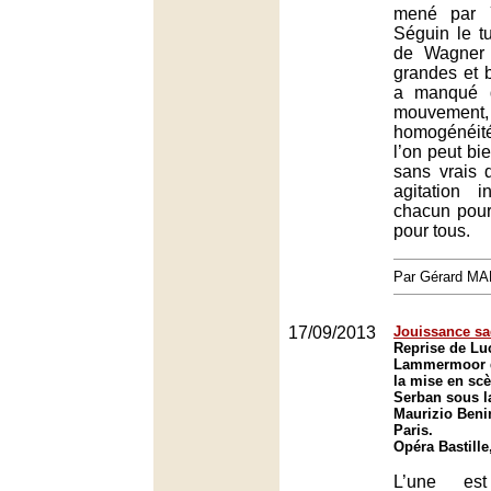
mené par Y
Séguin le t
de Wagner 
grandes et b
a manqué d
mouvem
homogénéit
l’on peut bi
sans vrais 
agitation 
chacun pour 
pour tous.
Par Gérard M
17/09/2013
Jouissance sa
Reprise de Luc
Lammermoor d
la mise en sc
Serban sous la
Maurizio Benin
Paris.
Opéra Bastille
L’une est