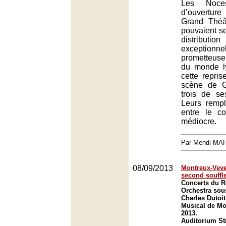
Les Noce
d’ouvertur
Grand Théâ
pouvaient se
distrib
exceptionn
prometteuse
du monde ly
cette repri
scène de G
trois de se
Leurs rempl
entre le c
médiocre.
Par Mehdi MA
08/09/2013
Montreux-Veve
second souffle
Concerts du R
Orchestra sous
Charles Dutoi
Musical de Mo
2013.
Auditorium St