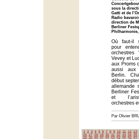
Concertgebou
sous la direct
Gatti et de l’O
Radio bavaroi
direction de 
Berliner Fests
Philharmonie,
Où faut-il 
pour enten
orchestres
Vevey et Lu
aux Proms 
aussi aux 
Berlin. Ch
début septem
allemande s
Berliner Fes
et l’aris
orchestres 
Par Olivier B
1
2
3
4
5
6
7
8
9
10
11
12
13
26
27
28
29
30
31
32
33
34
35
48
49
50
51
52
53
54
55
56
57