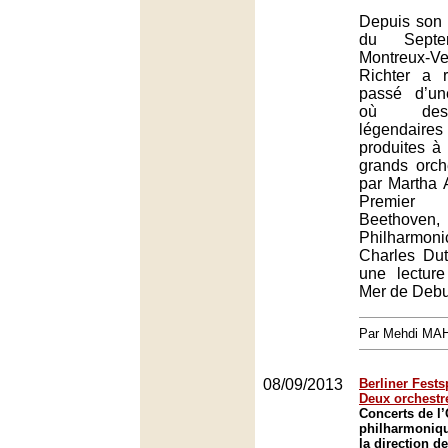
Depuis son a
du Septe
Montreux-
Richter a 
passé d’un
où des
légendai
produites à 
grands orch
par Martha 
Premier 
Beethove
Philharmon
Charles Duto
une lecture
Mer de Debu
Par Mehdi MA
08/09/2013
Berliner Festsp
Deux orchestr
Concerts de l’
philharmoniqu
la direction d