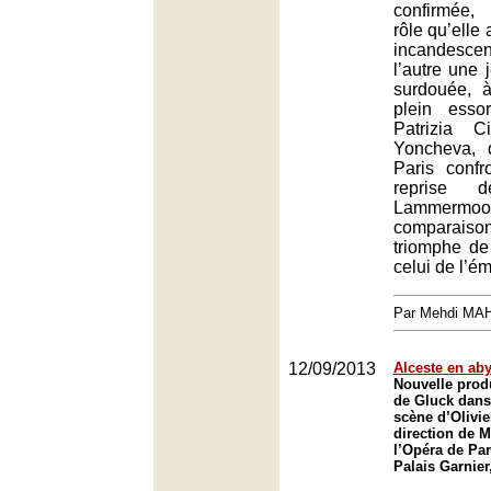
confirmée,
rôle qu’elle
incandesce
l’autre une
surdouée, à
plein esso
Patrizia C
Yoncheva, 
Paris confr
reprise 
Lammerm
comparaison 
triomphe de
celui de l’ém
Par Mehdi MA
12/09/2013
Alceste en ab
Nouvelle prod
de Gluck dans
scène d’Olivie
direction de 
l’Opéra de Par
Palais Garnier