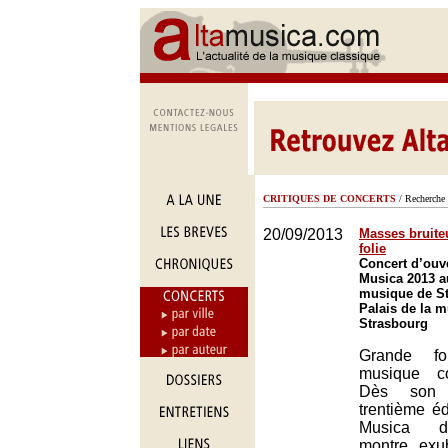
CRITIQUES DE CONCERTS
/ Recherche 
20/09/2013
Masses bruite
folie
Concert d’ouve
Musica 2013 au
musique de St
Palais de la 
Strasbourg
Grande f
musique co
Dès son o
trentième éd
Musica d
montre exub