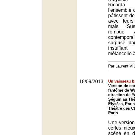
Ricarda
l'ensemble d
pâtissent d
avec leurs
mais Sus
rompue a
contempor
surprise d
insufflan
mélancolie 
Par Laurent V
18/09/2013
Un vaisseau b
Version de co
fantôme de Wa
direction de Y
Séguin au Thé
Élysées, Paris
Théâtre des C
Paris
Une version
certes mieu
scène en dé