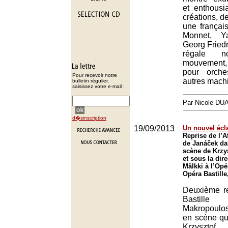
et enthousi
créations, d
une françai
Monnet, Y
Georg Fried
régale n
mouvemen
pour orche
Pour recevoir notre
autres mach
bulletin régulier,
saisissez votre e-mail :
Par Nicole DU
d�sinscription
19/09/2013
Un nouvel écl
Reprise de l’A
de Janáček da
scène de Krzy
et sous la dir
Mälkki à l’Opé
Opéra Bastille
Deuxième re
Bastille 
Makropoulo
en scène qua
Krzysztof