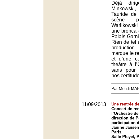
Déjà diri
Minkowski,
Tauride de
scène pa
Warlikowsk
une bronca d
Palais Garni
Rien de tel 
production
marque le re
et d’une c
théâtre à l
sans pour 
nos certitud
Par Mehdi MA
11/09/2013
Une rentrée de
Concert de ren
l’Orchestre de
direction de P
participation d
Janine Jansen 
Paris.
Salle Pleyel, 