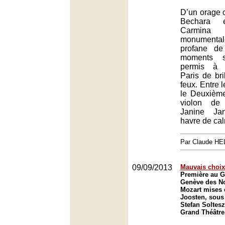
D’un orage 
Bechara e
Carmina
monument
profane de
moments sa
permis à l
Paris de bri
feux. Entre 
le Deuxièm
violon de 
Janine Ja
havre de ca
Par Claude H
09/09/2013
Mauvais choix
Première au G
Genève des No
Mozart mises 
Joosten, sous 
Stefan Soltesz
Grand Théâtre