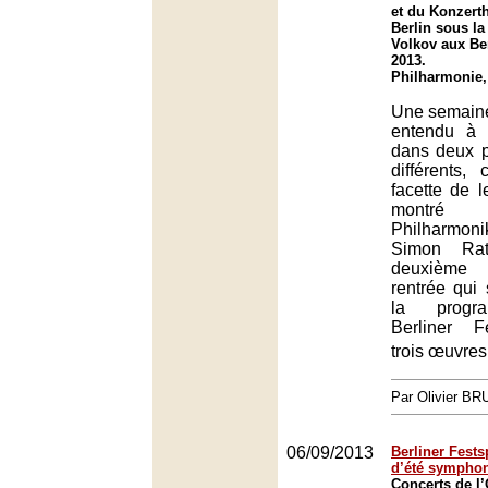
et du Konzert
Berlin sous la
Volkov aux Ber
2013.
Philharmonie,
Une semaine
entendu à 
dans deux 
différents,
facette de l
montré l
Philharmoni
Simon Rat
deuxième 
rentrée qui 
la progr
Berliner F
trois œuvre
Par Olivier B
06/09/2013
Berliner Festsp
d’été sympho
Concerts de l