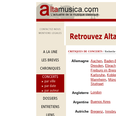
CRITIQUES DE CONCERTS
/ Recherche 
,
Allemagne
Aachen
Baden-
,
Dresden
Ebrach
Freiburg im Brei
,
Karlsruhe
Koble
,
Mannheim
Mün
Stuttgart
London
Angleterre
Buenos Aires
Argentine
,
Autriche
Bregenz
Innsbr