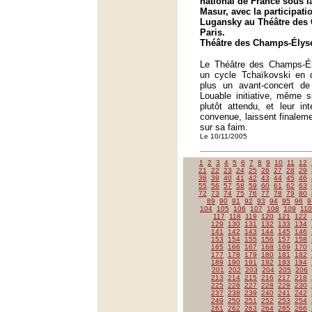
national de France sous la
Masur, avec la participati
Lugansky au Théâtre des
Paris.
Théâtre des Champs-Élysé
Le Théâtre des Champs-Él
un cycle Tchaïkovski en q
plus un avant-concert d
Louable initiative, même s
plutôt attendu, et leur int
convenue, laissent finaleme
sur sa faim.
Le 10/11/2005
1
2
3
4
5
6
7
8
9
10
11
12
21
22
23
24
25
26
27
28
29
38
39
40
41
42
43
44
45
46
55
56
57
58
59
60
61
62
63
72
73
74
75
76
77
78
79
80
89
90
91
92
93
94
95
96
9
104
105
106
107
108
109
110
117
118
119
120
121
122
129
130
131
132
133
134
141
142
143
144
145
146
153
154
155
156
157
158
165
166
167
168
169
170
177
178
179
180
181
182
189
190
191
192
193
194
201
202
203
204
205
206
213
214
215
216
217
218
225
226
227
228
229
230
237
238
239
240
241
242
249
250
251
252
253
254
261
262
263
264
265
266