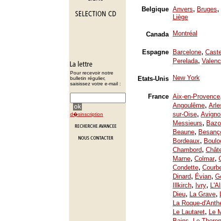
,
,
Belgique
Anvers
Bruges
Liège
Montréal
Canada
,
Espagne
Barcelone
Caste
,
Perelada
Valenc
Pour recevoir notre
New York
Etats-Unis
bulletin régulier,
saisissez votre e-mail :
France
Aix-en-Provence
,
Angoulême
Arle
,
sur-Oise
Avigno
d�sinscription
,
Messieurs
Bazo
,
Beaune
Besanç
,
Bordeaux
Boulo
,
Chambord
Chât
,
,
Marne
Colmar
,
Condette
Courb
,
,
Dinard
Évian
Ge
,
,
Illkirch
Ivry
L'A
,
,
Dieu
La Grave
La Roque-d'Anth
,
Le Lautaret
Le 
,
Bains
Le Thoron