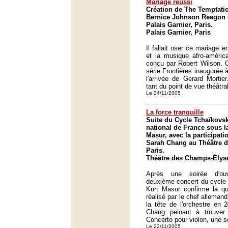
Mariage réussi
Création de The Temptati
Bernice Johnson Reagon 
Palais Garnier, Paris.
Palais Garnier, Paris
Il fallait oser ce mariage e
et la musique afro-améric
conçu par Robert Wilson. C'
série Frontières inaugurée 
l'arrivée de Gerard Mortier
tant du point de vue théâtra
Le 24/11/2005
La force tranquille
Suite du Cycle Tchaïkovsk
national de France sous la
Masur, avec la participati
Sarah Chang au Théâtre 
Paris.
Théâtre des Champs-Élysé
Après une soirée d'ouv
deuxième concert du cycle 
Kurt Masur confirme la qua
réalisé par le chef alleman
la tête de l'orchestre en
Chang peinant à trouve
Concerto pour violon, une s
Le 22/11/2005