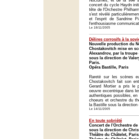
Nocturnes, et de la 99e 
concert du cycle Haydn ini
tête de l'Orchestre Philha
s'est révélé particulièremen
et l'esprit de Sandrine P
l'enthousiasme communicati
Le 18/11/2005
Délires corrosifs à la sovi
Nouvelle production du Ne
Chostakovitch mise en sc
Alexandrov, par la troupe
sous la direction de Valer
Paris.
Opéra Bastille, Paris
Rareté sur les scènes e
Chostakovitch fait son ent
Gerard Mortier a pris le p
oeuvre excentrique dans le
authentiques possibles, en 
choeurs et orchestre du thé
la Bastille sous la direction
Le 14/11/2005
En toute sobriété
Concert de l'Orchestre d
sous la direction de Chr
Théâtre du Châtelet, Paris