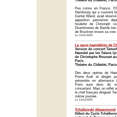
Théatre du Châtelet, Paris
Peu connu en France, l'
Hambourg qui a souvent bri
Günter Wand, avait réservé
apparition parisienne d
houlette de Christoph v
Divertimento de Bartók loin
de Bruckner trouve sa voie 
Le 14/11/2005
Le sacre haendélien de C
Version de concert Tamerl
Haendel par les Talens lyr
de Christophe Rousset au 
Paris.
Théatre du Châtelet, Paris
Des deux opéras de Hae
Pierre Audi et dirigés p
présentés en alternance 
Paris aura donc dû se
concertant. Mais un reflet 
le chef français dirigeait T
même journée.
Le 13/11/2005
Tchaïkovski dépassionné
Début du Cycle Tchaïkovsk