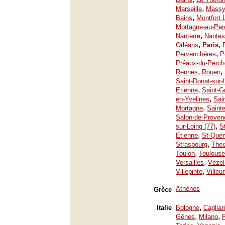
,
Marseille
Mass
,
Bains
Montfort 
Mortagne-au-Per
,
Nanterre
Nantes
,
,
Orléans
Paris
,
Pervenchères
P
Préaux-du-Perch
,
,
Rennes
Rouen
Saint-Donat-sur-
,
Etienne
Saint-G
,
en-Yvelines
Sai
,
Mortagne
Saint
Salon-de-Proven
,
sur-Loing (77)
S
,
Etienne
St-Quen
,
Strasbourg
Thei
,
Toulon
Toulouse
,
Versailles
Vézel
,
Villepinte
Villeu
Athènes
Grèce
,
Italie
Bologne
Cagliari
,
,
Gênes
Milano