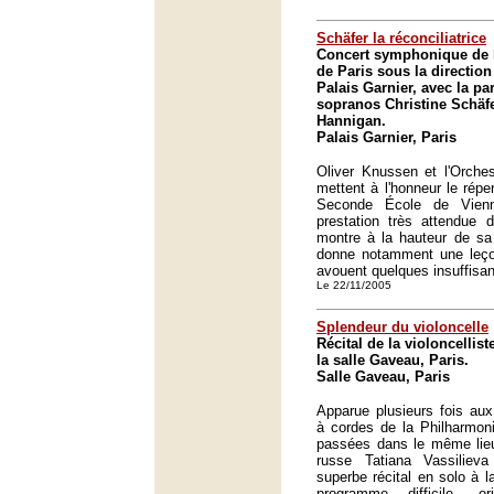
Schäfer la réconciliatrice
Concert symphonique de l
de Paris sous la directio
Palais Garnier, avec la pa
sopranos Christine Schäfe
Hannigan.
Palais Garnier, Paris
Oliver Knussen et l'Orches
mettent à l'honneur le répe
Seconde École de Vien
prestation très attendue 
montre à la hauteur de sa 
donne notamment une leçon
avouent quelques insuffisa
Le 22/11/2005
Splendeur du violoncelle
Récital de la violoncellist
la salle Gaveau, Paris.
Salle Gaveau, Paris
Apparue plusieurs fois aux
à cordes de la Philharmoni
passées dans le même lieu,
russe Tatiana Vassiliev
superbe récital en solo à 
programme difficile, or