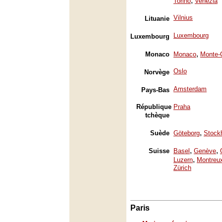
,
Torino
Venezia
Vilnius
Lituanie
Luxembourg
Luxembourg
,
Monaco
Monaco
Monte-
Oslo
Norvège
Amsterdam
Pays-Bas
République
Praha
tchèque
,
Suède
Göteborg
Stock
,
,
Suisse
Basel
Genève
,
Luzern
Montreu
Zürich
Paris