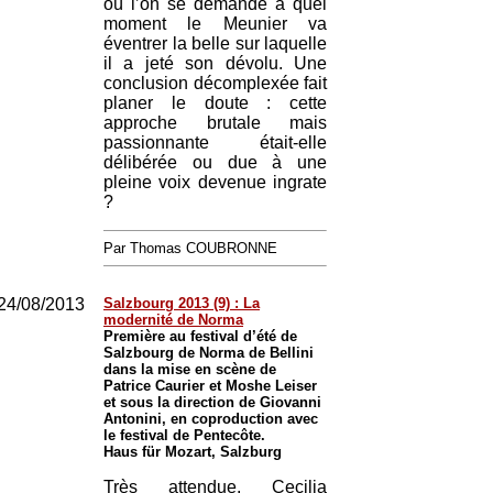
où l’on se demande à quel
moment le Meunier va
éventrer la belle sur laquelle
il a jeté son dévolu. Une
conclusion décomplexée fait
planer le doute : cette
approche brutale mais
passionnante était-elle
délibérée ou due à une
pleine voix devenue ingrate
?
Par Thomas COUBRONNE
24/08/2013
Salzbourg 2013 (9) : La
modernité de Norma
Première au festival d’été de
Salzbourg de Norma de Bellini
dans la mise en scène de
Patrice Caurier et Moshe Leiser
et sous la direction de Giovanni
Antonini, en coproduction avec
le festival de Pentecôte.
Haus für Mozart, Salzburg
Très attendue, Cecilia