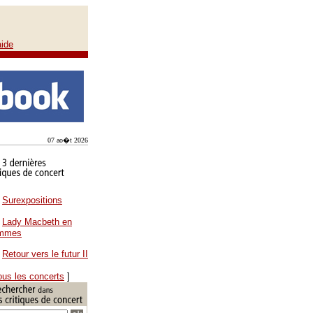
aide
07 ao�t 2026
Surexpositions
Lady Macbeth en
ammes
Retour vers le futur II
ous les concerts
]