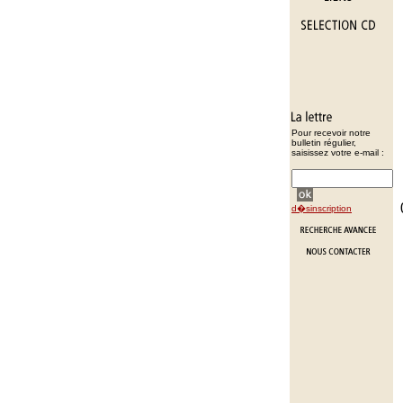
Pour recevoir notre
bulletin régulier,
saisissez votre e-mail :
d�sinscription