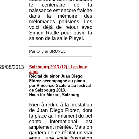
le centenaire de la
naissance est encore fraîche
dans la mémoire des
mélomanes parisiens. Les
voici déjà de retour avec
Simon Rattle pour ouvrir la
saison de la salle Pleyel.
Par Olivier BRUNEL
29/08/2013
Salzbourg 2013 (12) : Les faux
amis
Récital du ténor Juan Diego
Flórez accompagné au piano
par Vincenzo Scalera au festival
de Salzbourg 2013.
Haus für Mozart, Salzburg
Rien à redire à la prestation
de Juan Diego Flórez, dont
la place au firmament du bel
canto international est
amplement méritée. Mais on
gardera de ce récital un vrai
ennui, une vraie frustration