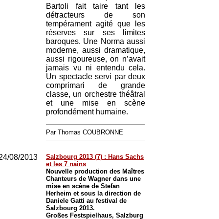
Bartoli fait taire tant les
détracteurs de son
tempérament agité que les
réserves sur ses limites
baroques. Une Norma aussi
moderne, aussi dramatique,
aussi rigoureuse, on n’avait
jamais vu ni entendu cela.
Un spectacle servi par deux
comprimari de grande
classe, un orchestre théâtral
et une mise en scène
profondément humaine.
Par Thomas COUBRONNE
24/08/2013
Salzbourg 2013 (7) : Hans Sachs
et les 7 nains
Nouvelle production des Maîtres
Chanteurs de Wagner dans une
mise en scène de Stefan
Herheim et sous la direction de
Daniele Gatti au festival de
Salzbourg 2013.
Großes Festspielhaus, Salzburg