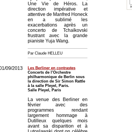
Une Vie de Héros. La
(e
direction impérative et
attentive de Manfred Honeck
en a sublimé les
exacerbations après un
concerto de Tchaïkovski
frustrant avec la grande
pianiste Yuja Wang.
Par Claude HELLEU
01/09/2013
Les Berliner en contrastes
Concerts de l’Orchestre
philharmonique de Berlin sous
la direction de Sir Simon Rattle
à la salle Pleyel, Paris.
Salle Pleyel, Paris
La venue des Berliner en
février avec des
programmes rendant
largement hommage à
Dutilleux quelques mois
avant sa disparition et à
Lutoslawski dont on célèbre