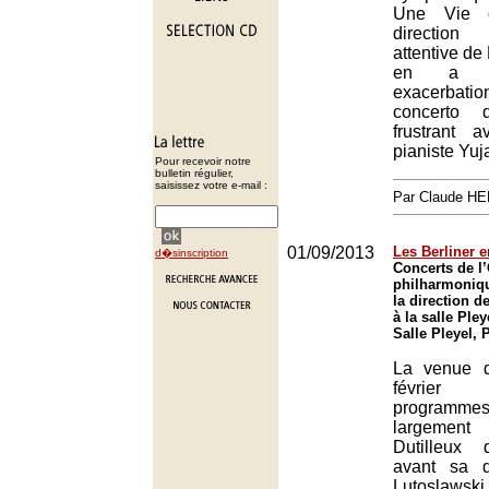
Une Vie 
direction
attentive d
en a s
exacerbat
concerto 
frustrant 
pianiste Yu
Pour recevoir notre
bulletin régulier,
saisissez votre e-mail :
Par Claude H
01/09/2013
Les Berliner e
d�sinscription
Concerts de l
philharmoniqu
la direction d
à la salle Pley
Salle Pleyel, 
La venue d
févrie
program
largemen
Dutilleux
avant sa d
Lutoslawski