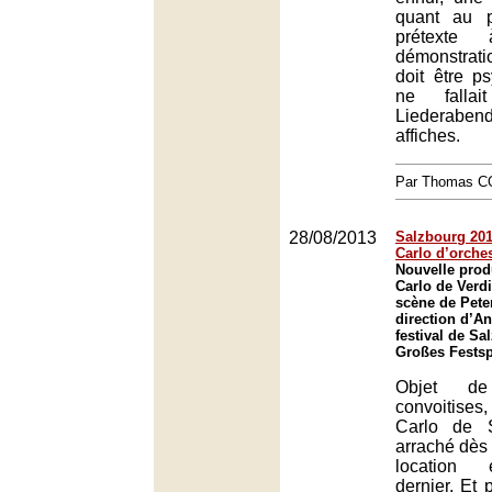
quant au 
prétexte
démonstrat
doit être ps
ne fallai
Liederab
affiches.
Par Thomas 
28/08/2013
Salzbourg 201
Carlo d’orche
Nouvelle prod
Carlo de Verd
scène de Peter
direction d’A
festival de Sa
Großes Festsp
Objet de
convoitises
Carlo de S
arraché dès 
location
dernier. Et p