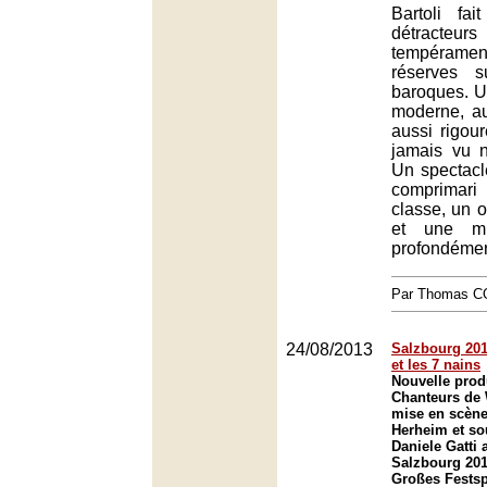
Bartoli fai
détract
tempéramen
réserves s
baroques. 
moderne, au
aussi rigour
jamais vu n
Un spectacl
comprima
classe, un o
et une m
profondémen
Par Thomas 
24/08/2013
Salzbourg 201
et les 7 nains
Nouvelle prod
Chanteurs de
mise en scène
Herheim et sou
Daniele Gatti 
Salzbourg 201
Großes Festsp