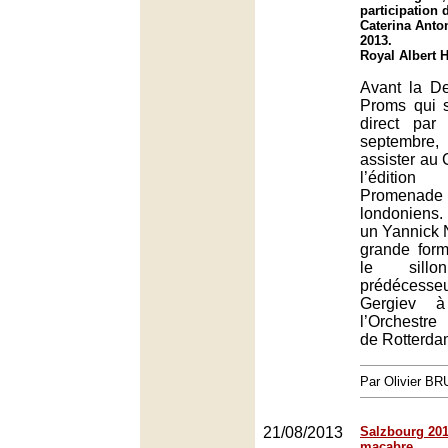
participation
Caterina Anto
2013.
Royal Albert 
Avant la De
Proms qui s
direct pa
septembre,
assister au 
l’éditi
Promena
londoniens
un Yannick 
grande for
le sil
prédéces
Gergiev 
l’Orchestre
de Rotterda
Par Olivier B
21/08/2013
Salzbourg 201
macabre