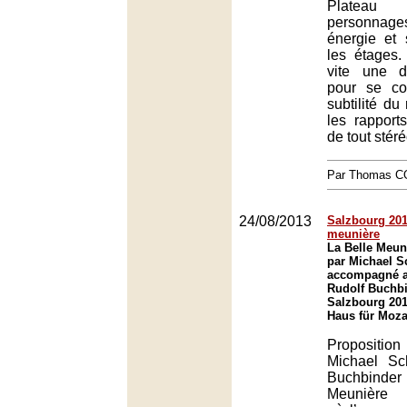
Plateau i
personnage
énergie et 
les étages.
vite une d
pour se co
subtilité du
les rapport
de tout stér
Par Thomas 
24/08/2013
Salzbourg 2013
meunière
La Belle Meun
par Michael 
accompagné a
Rudolf Buchbi
Salzbourg 201
Haus für Moza
Propositi
Michael Sc
Buchbinder 
Meunière e