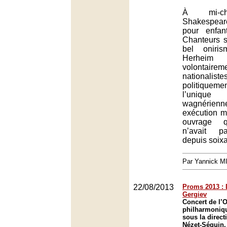
À mi-ch
Shakespea
pour enfan
Chanteurs 
bel oniri
Herheim
volontairem
national
politiqueme
l’uniq
wagnéri
exécution m
ouvrage q
n’avait p
depuis soix
Par Yannick 
22/08/2013
Proms 2013 : 
Gergiev
Concert de l’
philharmoniq
sous la direct
Nézet-Séguin,