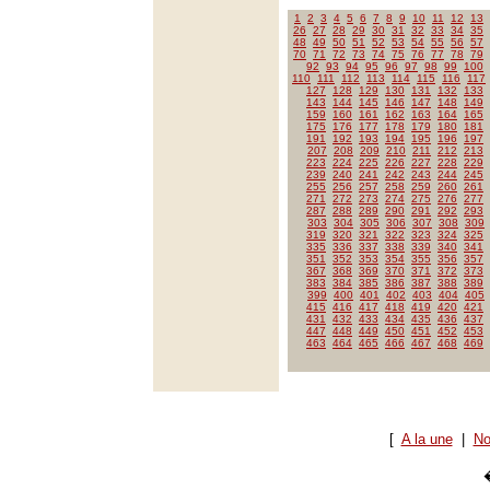
1
2
3
4
5
6
7
8
9
10
11
12
13
26
27
28
29
30
31
32
33
34
35
48
49
50
51
52
53
54
55
56
57
70
71
72
73
74
75
76
77
78
79
92
93
94
95
96
97
98
99
100
110
111
112
113
114
115
116
117
127
128
129
130
131
132
133
143
144
145
146
147
148
149
159
160
161
162
163
164
165
175
176
177
178
179
180
181
191
192
193
194
195
196
197
207
208
209
210
211
212
213
223
224
225
226
227
228
229
239
240
241
242
243
244
245
255
256
257
258
259
260
261
271
272
273
274
275
276
277
287
288
289
290
291
292
293
303
304
305
306
307
308
309
319
320
321
322
323
324
325
335
336
337
338
339
340
341
351
352
353
354
355
356
357
367
368
369
370
371
372
373
383
384
385
386
387
388
389
399
400
401
402
403
404
405
415
416
417
418
419
420
421
431
432
433
434
435
436
437
447
448
449
450
451
452
453
463
464
465
466
467
468
469
[
A la une
|
No