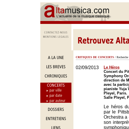
CRITIQUES DE CONCERTS
/ Recherche 
02/09/2013
Le Héros
Concert du Pi
Symphony Orc
direction de 
avec la partic
pianiste Yuja 
Pleyel, Paris.
Salle Pleyel, 
Le héros d
par le Pitt
Orchestra a 
son interpr
symphoniq