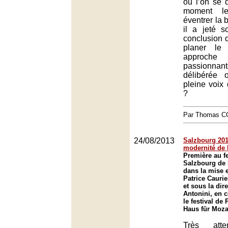
où l’on se
moment l
éventrer la b
il a jeté 
conclusion 
planer le
approche 
passionna
délibérée
pleine voix
?
Par Thomas 
24/08/2013
Salzbourg 2013
modernité de
Première au fe
Salzbourg de 
dans la mise 
Patrice Caurie
et sous la dir
Antonini, en 
le festival de
Haus für Moza
Très atte