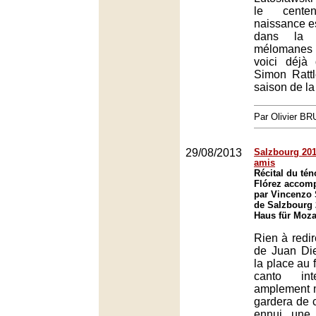
le cente
naissance es
dans la 
mélomanes 
voici déjà
Simon Rattl
saison de la
Par Olivier B
29/08/2013
Salzbourg 2013
amis
Récital du té
Flórez accom
par Vincenzo S
de Salzbourg 
Haus für Moza
Rien à redir
de Juan Die
la place au 
canto int
amplement m
gardera de c
ennui, une v