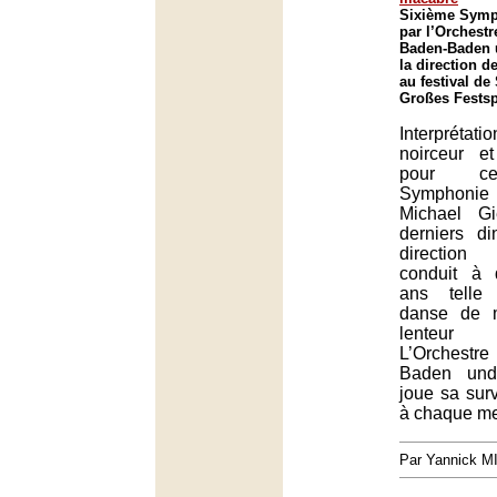
Sixième Symp
par l’Orchest
Baden-Baden 
la direction d
au festival de
Großes Festsp
Interprétat
noirceur e
pour ce
Symphonie
Michael Gi
derniers d
direction
conduit à q
ans telle
danse de 
lenteur 
L’Orchest
Baden und
joue sa surv
à chaque me
Par Yannick 