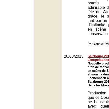
hormis l
admirable 
tête de Wi
grâce, le s
tant par un
d’italianità
en scène 
conservatis
Par Yannick 
28/08/2013
Salzbourg 2013
L’empoisonne
Nouvelle prod
tutte de Moza
en scène de S
et sous la dir
Eschenbach au
Salzbourg 201
Haus für Moza
Production
que ce Così 
ne bouscule
avec quell