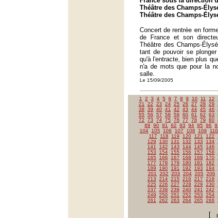
France sous la direction 
Théâtre des Champs-Élysé
Théâtre des Champs-Élysé
Concert de rentrée en forme
de France et son direct
Théâtre des Champs-Élysée
tant de pouvoir se plonge
qu'à l'entracte, bien plus qu
n'a de mots que pour la no
salle.
Le 15/09/2005
1
2
3
4
5
6
7
8
9
10
11
12
21
22
23
24
25
26
27
28
29
38
39
40
41
42
43
44
45
46
55
56
57
58
59
60
61
62
63
72
73
74
75
76
77
78
79
80
89
90
91
92
93
94
95
96
9
104
105
106
107
108
109
110
117
118
119
120
121
122
129
130
131
132
133
134
141
142
143
144
145
146
153
154
155
156
157
158
165
166
167
168
169
170
177
178
179
180
181
182
189
190
191
192
193
194
201
202
203
204
205
206
213
214
215
216
217
218
225
226
227
228
229
230
237
238
239
240
241
242
249
250
251
252
253
254
261
262
263
264
265
266
[