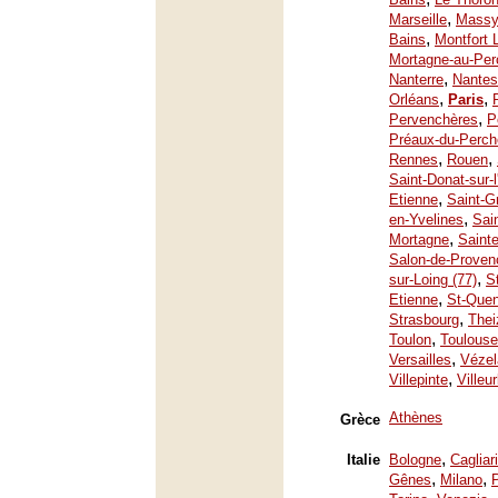
,
Marseille
Mass
,
Bains
Montfort 
Mortagne-au-Per
,
Nanterre
Nantes
,
,
Orléans
Paris
,
Pervenchères
P
Préaux-du-Perch
,
,
Rennes
Rouen
Saint-Donat-sur-
,
Etienne
Saint-G
,
en-Yvelines
Sai
,
Mortagne
Saint
Salon-de-Proven
,
sur-Loing (77)
S
,
Etienne
St-Quen
,
Strasbourg
Thei
,
Toulon
Toulouse
,
Versailles
Vézel
,
Villepinte
Villeu
Athènes
Grèce
,
Italie
Bologne
Cagliari
,
,
Gênes
Milano