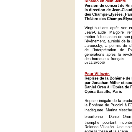
Rinaldo en demi-teinte
Version de concert de Ri
la direction de Jean-Clau
des Champs-Élysées, Pari
Théâtre des Champs-Élysé
Vingt-huit ans après son en
Jean-Claude Malgoire re
métier à l'occasion de son ju
l'événement, auréolé de la 
Jaroussky, a permis de s'in
de l'interprétation de l'
générations après la révolu
des baroqueux français.
Le 15/10/2005
Pour Villazón
Reprise de la Bohème de 
par Jonathan Miller et sou
Daniel Oren à l'Opéra de P
Opéra Bastille, Paris
Reprise inégale de la produ
la Bohème de Puccini à l'O
inadéquate  Marina Mescher
brouillonne  Daniel Or
triomphe pourtant incon
Rolando Villazón. Une soir
entre la fosse et la scène.