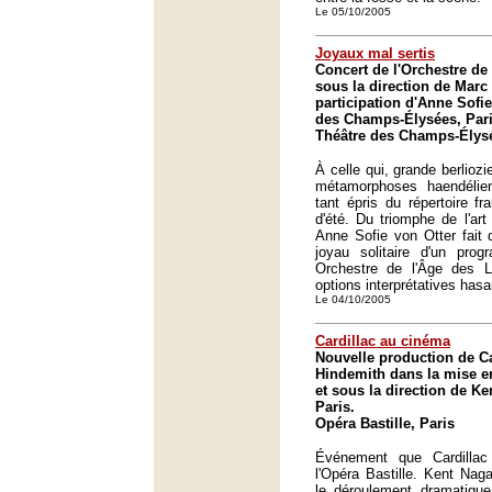
Le 05/10/2005
Joyaux mal sertis
Concert de l'Orchestre de
sous la direction de Marc
participation d'Anne Sofie
des Champs-Élysées, Pari
Théâtre des Champs-Élysé
À celle qui, grande berliozie
métamorphoses haendélie
tant épris du répertoire fr
d'été. Du triomphe de l'art
Anne Sofie von Otter fait 
joyau solitaire d'un pr
Orchestre de l'Âge des 
options interprétatives has
Le 04/10/2005
Cardillac au cinéma
Nouvelle production de Ca
Hindemith dans la mise e
et sous la direction de K
Paris.
Opéra Bastille, Paris
Événement que Cardilla
l'Opéra Bastille. Kent Na
le déroulement dramatique