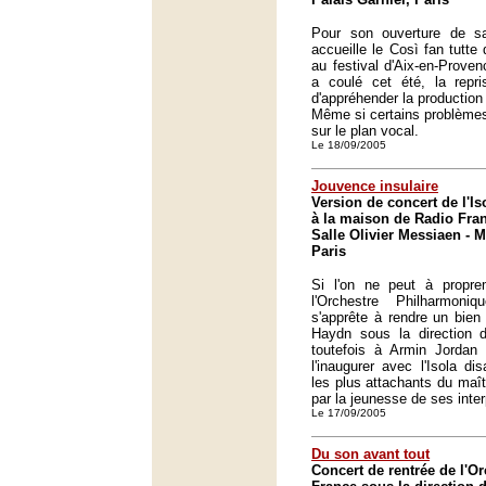
Pour son ouverture de sa
accueille le Così fan tutte
au festival d'Aix-en-Prove
a coulé cet été, la repr
d'appréhender la production
Même si certains problème
sur le plan vocal.
Le 18/09/2005
Jouvence insulaire
Version de concert de l'Is
à la maison de Radio Fran
Salle Olivier Messiaen - 
Paris
Si l'on ne peut à proprem
l'Orchestre Philharmon
s'apprête à rendre un bie
Haydn sous la direction
toutefois à Armin Jordan 
l'inaugurer avec l'Isola di
les plus attachants du maît
par la jeunesse de ses inter
Le 17/09/2005
Du son avant tout
Concert de rentrée de l'Or