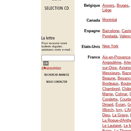
,
,
Belgique
Anvers
Bruges
Liège
Montréal
Canada
,
Espagne
Barcelone
Caste
,
Perelada
Valenc
Pour recevoir notre
New York
Etats-Unis
bulletin régulier,
saisissez votre e-mail :
France
Aix-en-Provence
,
Angoulême
Arle
,
sur-Oise
Avigno
d�sinscription
,
Messieurs
Bazo
,
Beaune
Besanç
,
Bordeaux
Boulo
,
Chambord
Chât
,
,
Marne
Colmar
,
Condette
Courb
,
,
Dinard
Évian
Ge
,
,
Illkirch
Ivry
L'A
,
,
Dieu
La Grave
La Roque-d'Anth
,
Le Lautaret
Le 
,
Bains
Le Thoron