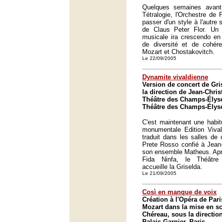
Quelques semaines avant
Tétralogie, l'Orchestre de P
passer d'un style à l'autre 
de Claus Peter Flor. Un c
musicale ira crescendo en
de diversité et de cohér
Mozart et Chostakovitch.
Le 22/09/2005
Dynamite vivaldienne
Version de concert de Gri
la direction de Jean-Chri
Théâtre des Champs-Élysé
Théâtre des Champs-Élysé
C'est maintenant une habit
monumentale Edition Vival
traduit dans les salles de
Prete Rosso confié à Jean-
son ensemble Matheus. Aprè
Fida Ninfa, le Théâtr
accueille la Griselda.
Le 21/09/2005
Così en manque de voix
Création à l'Opéra de Pari
Mozart dans la mise en sc
Chéreau, sous la directio
Palais Garnier, Paris