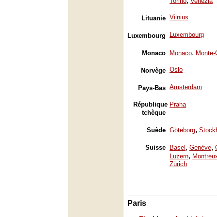
,
Torino
Venezia
Vilnius
Lituanie
Luxembourg
Luxembourg
,
Monaco
Monaco
Monte-
Oslo
Norvège
Amsterdam
Pays-Bas
République
Praha
tchèque
,
Suède
Göteborg
Stock
,
,
Suisse
Basel
Genève
,
Luzern
Montreu
Zürich
Paris