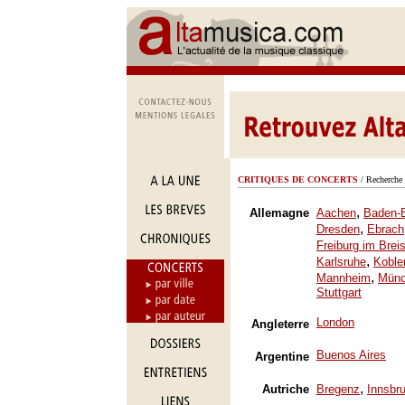
CRITIQUES DE CONCERTS
/ Recherche 
,
Allemagne
Aachen
Baden-
,
Dresden
Ebrach
Freiburg im Brei
,
Karlsruhe
Koble
,
Mannheim
Mün
Stuttgart
London
Angleterre
Buenos Aires
Argentine
,
Autriche
Bregenz
Innsbr