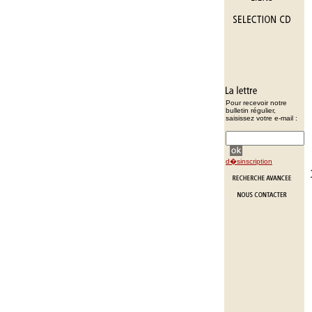
Pour recevoir notre
bulletin régulier,
saisissez votre e-mail :
d�sinscription