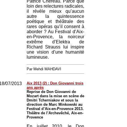
Patrice Chéreau. Parce que
loin des relectures radicales,
il révèle mieux qu’aucun
autre la quintessence
poétique et théâtrale des
rares opéras qu’il consent à
aborder ? Au Festival d’Aix-
en-Provence, la noirceur
extrême d’Elektra de
Richard Strauss lui inspire
une vision d’une humanité
lumineuse.
Par Mehdi MAHDAVI
18/07/2013
Aix 2013 (2) : Don Giovanni trois
ans après
Reprise de Don Giovanni de
Mozart dans la mise en scène de
Dmitri Tcherniakov et sous la
direction de Marc Minkowski au
Festival d’Aix-en-Provence 2013.
Théâtre de l’Archevêché, Aix-en-
Provence
En juillet 2010, le Don