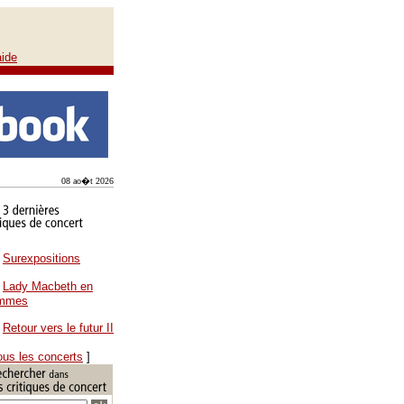
aide
08 ao�t 2026
Surexpositions
Lady Macbeth en
ammes
Retour vers le futur II
ous les concerts
]