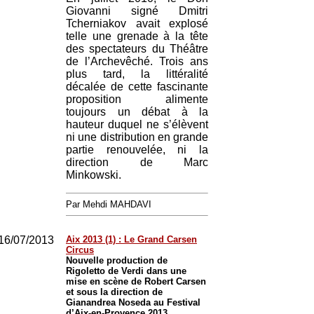
Giovanni signé Dmitri
Tcherniakov avait explosé
telle une grenade à la tête
des spectateurs du Théâtre
de l’Archevêché. Trois ans
plus tard, la littéralité
décalée de cette fascinante
proposition alimente
toujours un débat à la
hauteur duquel ne s’élèvent
ni une distribution en grande
partie renouvelée, ni la
direction de Marc
Minkowski.
Par Mehdi MAHDAVI
16/07/2013
Aix 2013 (1) : Le Grand Carsen
Circus
Nouvelle production de
Rigoletto de Verdi dans une
mise en scène de Robert Carsen
et sous la direction de
Gianandrea Noseda au Festival
d’Aix-en-Provence 2013.