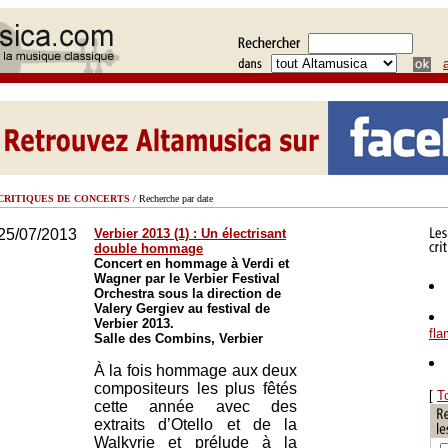
CRITIQUES DE CONCERTS
/ Recherche par date
25/07/2013
Verbier 2013 (1) : Un électrisant
double hommage
Concert en hommage à Verdi et
Wagner par le Verbier Festival
Orchestra sous la direction de
Valery Gergiev au festival de
Verbier 2013.
fl
Salle des Combins, Verbier
À la fois hommage aux deux
compositeurs les plus fêtés
[
T
cette année avec des
extraits d’Otello et de la
Walkyrie et prélude à la