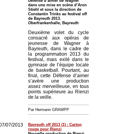
Défense d’aimer de Wagner
dans une mise en scène d’Aron
Stiehl et sous la direction de
Constantin Trinks au festival off
de Bayreuth 2013.
Oberfrankenhalle, Bayreuth
Deuxième volet du cycle
consacré aux opéras de
jeunesse de Wagner à
Bayreuth, dans le cadre de
la programmation 2013 du
festival, mais exilé dans le
gymnase de l’équipe locale
de basketball. Pourtant, au
final, cette Défense d’aimer
s’avère une production
assez merveilleuse, en tous
points supérieure au Rienzi
de la veille.
Par Hermann GRAMPP
07/07/2013
Bayreuth off 2013 (1) : Carton
rouge pour Rienzi
Nouvelle production de Rienzi