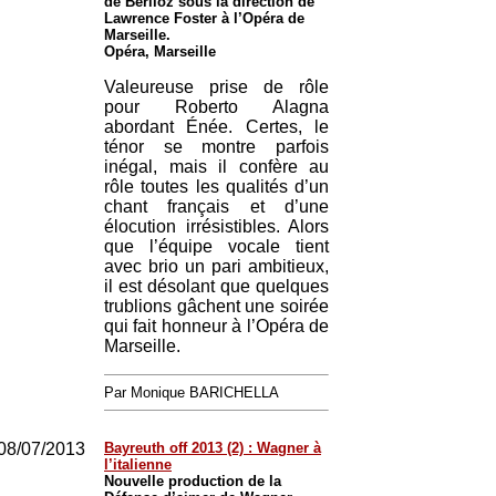
de Berlioz sous la direction de
Lawrence Foster à l’Opéra de
Marseille.
Opéra, Marseille
Valeureuse prise de rôle
pour Roberto Alagna
abordant Énée. Certes, le
ténor se montre parfois
inégal, mais il confère au
rôle toutes les qualités d’un
chant français et d’une
élocution irrésistibles. Alors
que l’équipe vocale tient
avec brio un pari ambitieux,
il est désolant que quelques
trublions gâchent une soirée
qui fait honneur à l’Opéra de
Marseille.
Par Monique BARICHELLA
08/07/2013
Bayreuth off 2013 (2) : Wagner à
l’italienne
Nouvelle production de la