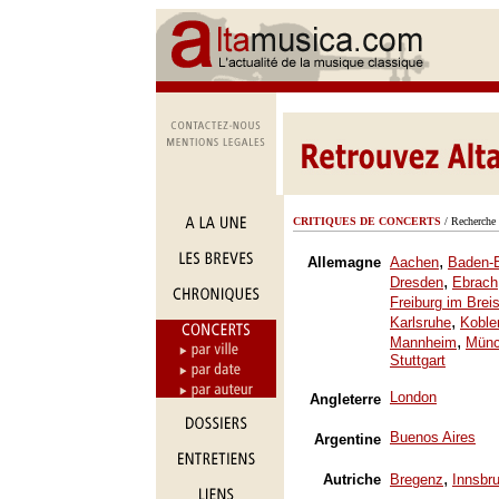
CRITIQUES DE CONCERTS
/ Recherche 
,
Allemagne
Aachen
Baden-
,
Dresden
Ebrach
Freiburg im Brei
,
Karlsruhe
Koble
,
Mannheim
Mün
Stuttgart
London
Angleterre
Buenos Aires
Argentine
,
Autriche
Bregenz
Innsbr