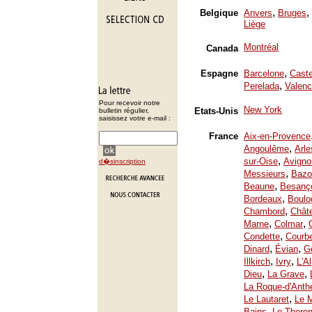
,
,
Belgique
Anvers
Bruges
Liège
Montréal
Canada
,
Espagne
Barcelone
Caste
,
Perelada
Valenc
Pour recevoir notre
New York
Etats-Unis
bulletin régulier,
saisissez votre e-mail :
France
Aix-en-Provence
,
Angoulême
Arle
,
sur-Oise
Avigno
d�sinscription
,
Messieurs
Bazo
,
Beaune
Besanç
,
Bordeaux
Boulo
,
Chambord
Chât
,
,
Marne
Colmar
,
Condette
Courb
,
,
Dinard
Évian
Ge
,
,
Illkirch
Ivry
L'A
,
,
Dieu
La Grave
La Roque-d'Anth
,
Le Lautaret
Le 
,
Bains
Le Thoron