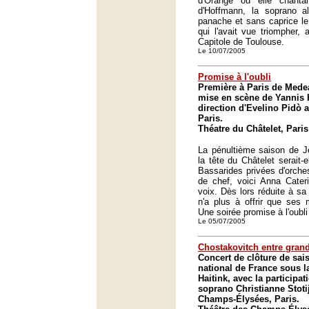
d'Orange où elle chanta
d'Hoffmann, la soprano al
panache et sans caprice le
qui l'avait vue triompher, 
Capitole de Toulouse.
Le 10/07/2005
Promise à l'oubli
Première à Paris de Mede
mise en scène de Yannis 
direction d'Evelino Pidò a
Paris.
Théatre du Châtelet, Paris
La pénultième saison de J
la tête du Châtelet serait-
Bassarides privées d'orches
de chef, voici Anna Cater
voix. Dès lors réduite à sa
n'a plus à offrir que ses 
Une soirée promise à l'oubli
Le 05/07/2005
Chostakovitch entre gran
Concert de clôture de sai
national de France sous l
Haitink, avec la participa
soprano Christianne Stoti
Champs-Élysées, Paris.