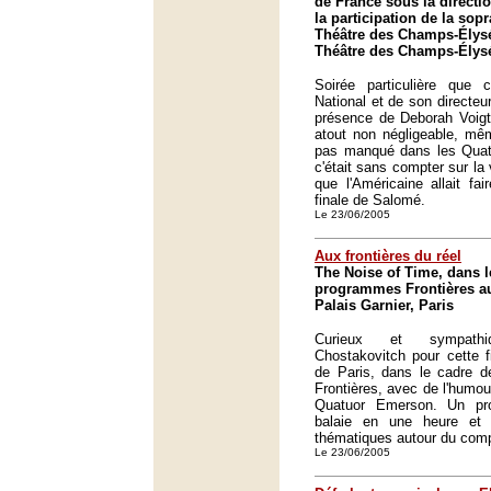
de France sous la directi
la participation de la so
Théâtre des Champs-Élysé
Théâtre des Champs-Élysé
Soirée particulière que
National et de son directeu
présence de Deborah Voigt c
atout non négligeable, mêm
pas manqué dans les Quatr
c'était sans compter sur la
que l'Américaine allait fai
finale de Salomé.
Le 23/06/2005
Aux frontières du réel
The Noise of Time, dans l
programmes Frontières au 
Palais Garnier, Paris
Curieux et sympathi
Chostakovitch pour cette f
de Paris, dans le cadre d
Frontières, avec de l'humour
Quatuor Emerson. Un pr
balaie en une heure et
thématiques autour du comp
Le 23/06/2005