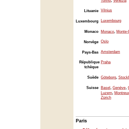
,
Torino
Venezia
Vilnius
Lituanie
Luxembourg
Luxembourg
,
Monaco
Monaco
Monte-
Oslo
Norvège
Amsterdam
Pays-Bas
République
Praha
tchèque
,
Suède
Göteborg
Stock
,
,
Suisse
Basel
Genève
,
Luzern
Montreu
Zürich
Paris