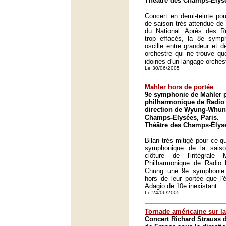
Théâtre des Champs-Élysé
Concert en demi-teinte pour
de saison très attendue de 
du National. Après des Rü
trop effacés, la 8e symp
oscille entre grandeur et 
orchestre qui ne trouve que
idoines d'un langage orchestr
Le 30/06/2005
Mahler hors de portée
9e symphonie de Mahler p
philharmonique de Radio 
direction de Wyung-Whun
Champs-Elysées, Paris.
Théâtre des Champs-Élysé
Bilan très mitigé pour ce q
symphonique de la saiso
clôture de l'intégrale 
Philharmonique de Radio
Chung une 9e symphonie in
hors de leur portée que l'é
Adagio de 10e inexistant.
Le 24/06/2005
Tornade américaine sur la
Concert Richard Strauss d