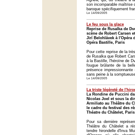
son incomparable maîtrise d
baroque spécifiquement fra
Le 14/09/2005
Le feu sous la glace
Reprise de Rusalka de Dv
scène de Robert Carsen et
Jirí Belohlávek à l'Opéra 
Opéra Bastille, Paris
Pour cette reprise de la trè
de Rusalka que Robert Cars
à la Bastille, l'héroïne de D
fougue brûlante de la bel
présence impressionnante 
sans peine à la somptueus
Le 14/09/2005
La triste légèreté de l'hir
La Rondine de Puccini da
Nicolas Joel et sous la di
Armiliato au Théâtre du C
le cadre du festival des r
Théatre du Châtelet, Paris
Pour sa dernière représen
Théâtre du Châtelet a ré
tendre hirondelle d'Inva Mul