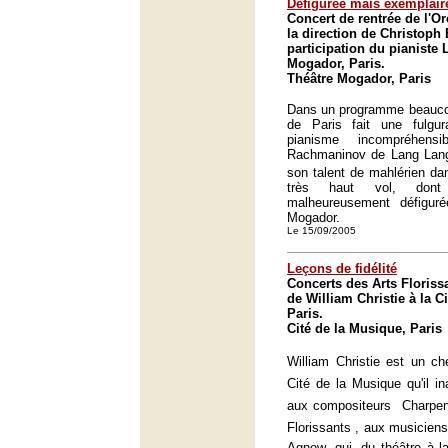
Défigurée mais exemplair
Concert de rentrée de l'O
la direction de Christoph
participation du pianiste
Mogador, Paris.
Théâtre Mogador, Paris
Dans un programme beaucoup
de Paris fait une fulgur
pianisme incompréhens
Rachmaninov de Lang Lan
son talent de mahlérien da
très haut vol, dont
malheureusement défiguré
Mogador.
Le 15/09/2005
Leçons de fidélité
Concerts des Arts Florissa
de William Christie à la C
Paris.
Cité de la Musique, Paris
William Christie est un che
Cité de la Musique qu'il ina
aux compositeurs  Charpent
Florissants , aux musiciens
Agnew, qui, du théâtre à la