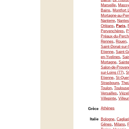
,
Marseille
Mass
,
Bains
Montfort 
Mortagne-au-Per
,
Nanterre
Nantes
,
,
Orléans
Paris
,
Pervenchères
P
Préaux-du-Perch
,
,
Rennes
Rouen
Saint-Donat-sur-
,
Etienne
Saint-G
,
en-Yvelines
Sai
,
Mortagne
Saint
Salon-de-Proven
,
sur-Loing (77)
S
,
Etienne
St-Quen
,
Strasbourg
Thei
,
Toulon
Toulouse
,
Versailles
Vézel
,
Villepinte
Villeu
Athènes
Grèce
,
Italie
Bologne
Cagliari
,
,
Gênes
Milano