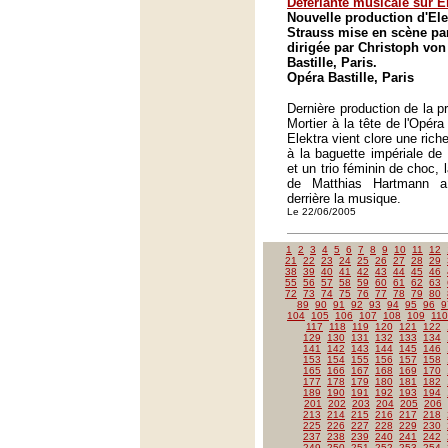
Déferlante musicale sur E
Nouvelle production d'Ele
Strauss mise en scène pa
dirigée par Christoph von
Bastille, Paris.
Opéra Bastille, Paris
Dernière production de la 
Mortier à la tête de l'Opéra
Elektra vient clore une ric
à la baguette impériale de
et un trio féminin de choc, 
de Matthias Hartmann a
derrière la musique.
Le 22/06/2005
1
2
3
4
5
6
7
8
9
10
11
12
21
22
23
24
25
26
27
28
29
38
39
40
41
42
43
44
45
46
55
56
57
58
59
60
61
62
63
72
73
74
75
76
77
78
79
80
89
90
91
92
93
94
95
96
9
104
105
106
107
108
109
110
117
118
119
120
121
122
129
130
131
132
133
134
141
142
143
144
145
146
153
154
155
156
157
158
165
166
167
168
169
170
177
178
179
180
181
182
189
190
191
192
193
194
201
202
203
204
205
206
213
214
215
216
217
218
225
226
227
228
229
230
237
238
239
240
241
242
249
250
251
252
253
254