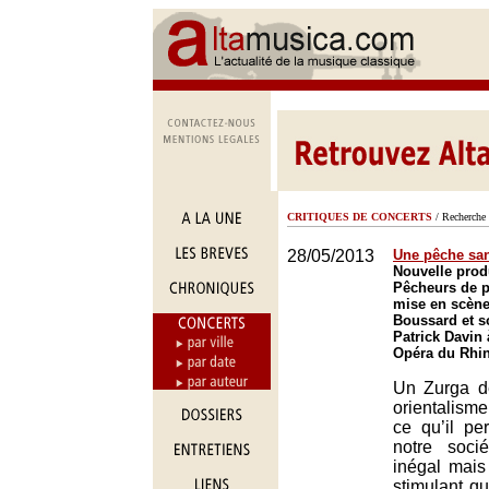
CRITIQUES DE CONCERTS
/ Recherche 
28/05/2013
Une pêche san
Nouvelle prod
Pêcheurs de p
mise en scène
Boussard et so
Patrick Davin 
Opéra du Rhin
Un Zurga d
orientalism
ce qu’il pe
notre soci
inégal mais
stimulant q