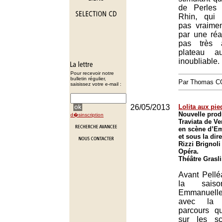
de Perles
Rhin, qui 
pas vraimen
par une réa
pas très 
plateau a
inoubliable.
Pour recevoir notre
bulletin régulier,
Par Thomas 
saisissez votre e-mail :
26/05/2013
Lolita aux pi
Nouvelle prod
d�sinscription
Traviata de V
en scène d’E
et sous la dir
Rizzi Brignol
Opéra.
Théâtre Grasl
Avant Pellé
la saiso
Emmanuelle 
avec la 
parcours q
sur les s