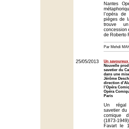
Nantes Op
métaphoriqu
l’opéra de 
pièges de l
trouve un
concession d
de Roberto R
Par Mehdi MA
25/05/2013
Un savoureux 
Nouvelle prod
savetier du C
dans une mise
Jérôme Desch
direction d’Al
l’Opéra Comiq
Opéra Comique
Paris
Un régal
savetier du 
comique d
(1873-194
Favart le