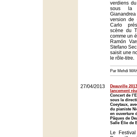
verdiens d
sous la 
Gianandre
version de
Carlo pré
scène du T
comme un é
Ramón Var
Stefano Secc
saisit une n
le rôle-titre.
Par Mehdi MA
27/04/2013
Deauville 2013
lancement réu
Concert de l’
sous la direc
Coeytaux, avec
du pianiste N
en ouverture d
Pâques de Dea
Salle Élie de 
Le Festiva