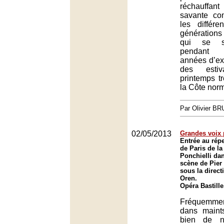
réchauff
savante co
les différe
génération
qui se s
pendant 
années d’ex
des esti
printemps tr
la Côte nor
Par Olivier B
02/05/2013
Grandes voix 
Entrée au répe
de Paris de l
Ponchielli da
scène de Pier 
sous la direct
Oren.
Opéra Bastille
Fréquemme
dans maint
bien de n