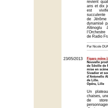
revient quat
ans et dix jo
est vivi
succulente
de Jérôme
dynamisé pa
Altinoglu
l’Orchestre
de Radio Fr
Par Nicole DU
23/05/2013
Figaro mène l
Nouvelle prod
de Séville de
mise en scène
Sivadier et so
d’Antonello A
de Lille.
Opéra, Lille
Un platea
chaises, un
de sto
personna