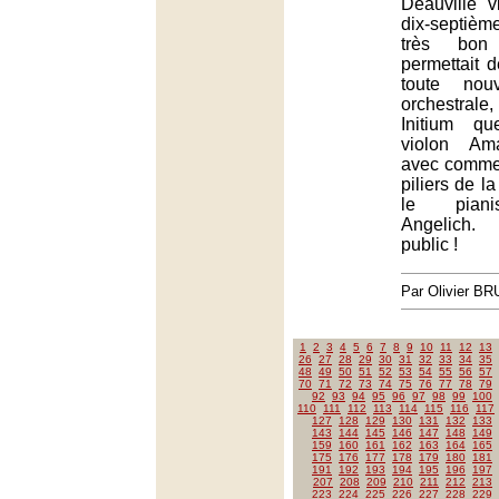
Deauville v
dix-septième
très bon
permettait 
toute nouv
orchestra
Initium qu
violon Am
avec comme 
piliers de l
le piani
Angelich.
public !
Par Olivier B
1
2
3
4
5
6
7
8
9
10
11
12
13
26
27
28
29
30
31
32
33
34
35
48
49
50
51
52
53
54
55
56
57
70
71
72
73
74
75
76
77
78
79
92
93
94
95
96
97
98
99
100
110
111
112
113
114
115
116
117
127
128
129
130
131
132
133
143
144
145
146
147
148
149
159
160
161
162
163
164
165
175
176
177
178
179
180
181
191
192
193
194
195
196
197
207
208
209
210
211
212
213
223
224
225
226
227
228
229