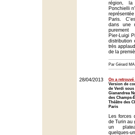
région, l
Ponchielli n
représenté
Paris. C’e
dans une 
purement 
Pier-Luigi P
distribution
très applaud
de la premiè
Par Gérard M
28/04/2013
On a retrouvé 
Version de co
de Verdi sous 
Gianandrea N
des Champs-Él
Théâtre des 
Paris
Les forces 
de Turin au 
un platea
quelques-un