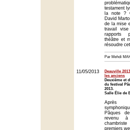
probléma
testament ly
la note ?
David Marton
de la mise 
travail vis
rapports 
théâtre et 
résoudre cet
Par Mehdi MA
11/05/2013
Deauville 2013 
les anciens
Deuxième et d
du festival Pâ
2013.
Salle Élie de 
Après 
symphonique
Pâques de
revenu à
chambriste
premiers we