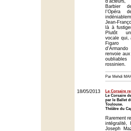
d’acteurs
Barbier d
l’Opéra d
indéniablem
Jean-Franço
là à fustig
Plutôt un
vocale qui, 
Figaro to
d’Arman
renvoie aux
oubliabl
rossinien.
Par Mehdi MA
18/05/2013
Le Corsaire re
Le Corsaire d
par le Ballet 
Toulouse.
Théâtre du Ca
Rarement r
intégralité,
Joseph Mazi