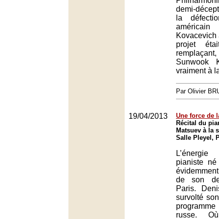
Philharmo
demi-décept
la défecti
américa
Kovacevich 
projet ét
remplaçan
Sunwook K
vraiment à l
Par Olivier B
19/04/2013
Une force de l
Récital du pia
Matsuev à la s
Salle Pleyel, 
L’énergie
pianiste né 
évidemment
de son der
Paris. Den
survolté so
programme
russe. Où