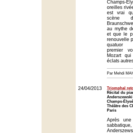
Champs-Ély
oreilles rivé
est vrai 
scène d
Braunschwei
au mythe d
et que le p
renouvelle p
quatuor 
premier vo
Mozart qui
éclats autre
Par Mehdi MA
24/04/2013
Triomphal ret
Récital du pia
Anderszewski 
Champs-Élysée
Théâtre des 
Paris
Après une
sabbatique, 
Anderszews