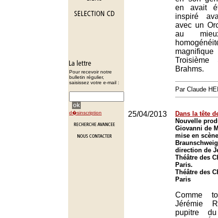
en avait é
inspiré a
avec un Orc
au mie
homogé
magnifiqu
Troisième
Brahms.
Pour recevoir notre
bulletin régulier,
saisissez votre e-mail :
Par Claude H
d�sinscription
25/04/2013
Dans la tête d
Nouvelle prod
Giovanni de M
mise en scèn
Braunschweig 
direction de 
Théâtre des 
Paris.
Théâtre des 
Paris
Comme tou
Jérémie R
pupitre d