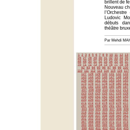
brillent de f
Nouveau ch
l’Orchestre
Ludovic Mor
débuts da
théâtre bruxe
Par Mehdi MA
1
2
3
4
5
6
7
8
9
10
11
12
13
26
27
28
29
30
31
32
33
34
35
48
49
50
51
52
53
54
55
56
57
70
71
72
73
74
75
76
77
78
79
92
93
94
95
96
97
98
99
100
110
111
112
113
114
115
116
117
127
128
129
130
131
132
133
143
144
145
146
147
148
149
159
160
161
162
163
164
165
175
176
177
178
179
180
181
191
192
193
194
195
196
197
207
208
209
210
211
212
213
223
224
225
226
227
228
229
239
240
241
242
243
244
245
255
256
257
258
259
260
261
271
272
273
274
275
276
277
287
288
289
290
291
292
293
303
304
305
306
307
308
309
319
320
321
322
323
324
325
335
336
337
338
339
340
341
351
352
353
354
355
356
357
367
368
369
370
371
372
373
383
384
385
386
387
388
389
399
400
401
402
403
404
405