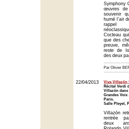
Symphony O
œuvres de
souvenir q
humé l’air 
rappel
néoclassi
Cocteau qu
que des che
preuve, mêm
reste de lo
des deux par
Par Olivier 
22/04/2013
Viva Villazón 
Récital Verdi
Villazón dans
Grandes Voix à
Paris.
Salle Pleyel, 
Villazón re
rentrée pa
deux ans
Rolando Vi