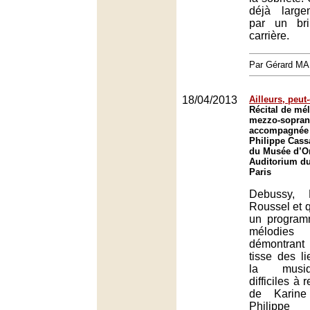
déjà large
par un bri
carrière.
Par Gérard M
18/04/2013
Ailleurs, peut
Récital de mél
mezzo-sopran
accompagnée 
Philippe Cass
du Musée d’Or
Auditorium du
Paris
Debussy, 
Roussel et q
un program
mélodies
démontrant
tisse des l
la musiq
difficiles à 
de Karine
Philipp