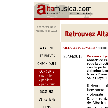
CRITIQUES DE CONCERTS
/ Recherche 
25/04/2013
Retenue et ly
Concert de l’O
sous la direct
avec la partic
violoniste Le
la salle Pleyel
Salle Pleyel, 
Retenue, inté
fascinante, 
violonis
Kavakos da
de Sibelius 
en son gen