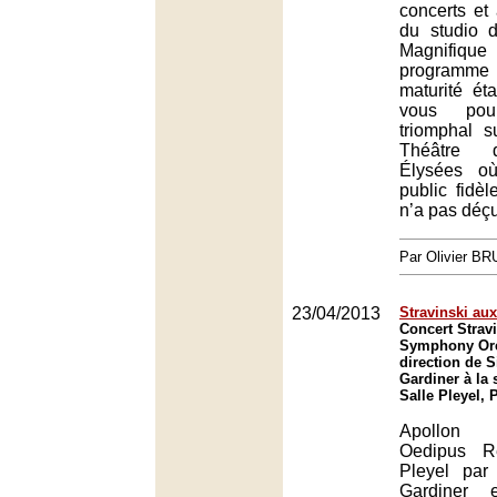
concerts et
du studio d
Magnifique
programm
maturité ét
vous pou
triomphal 
Théâtre 
Élysées où
public fidèle
n’a pas déçu
Par Olivier B
23/04/2013
Stravinski au
Concert Strav
Symphony Orc
direction de S
Gardiner à la s
Salle Pleyel, 
Apollon 
Oedipus R
Pleyel par
Gardiner 