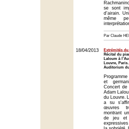
Rachmaninov
se sont i
d’airain. Un
même perf
interprétatio
Par Claude H
18/04/2013
Extrémités d
Récital du pi
Laloum à l’Au
Louvre, Paris.
Auditorium du
Programme 
et german
Concert de
Adam Laloum
du Louvre. L
a su s’affi
œuvres trè
montrant un
de jeu et
expressives
la sobriété.