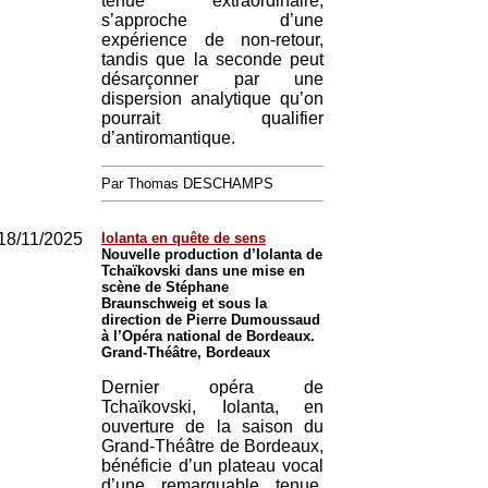
tenue extraordinaire,
s’approche d’une
expérience de non-retour,
tandis que la seconde peut
désarçonner par une
dispersion analytique qu’on
pourrait qualifier
d’antiromantique.
Par Thomas DESCHAMPS
18/11/2025
Iolanta en quête de sens
Nouvelle production d’Iolanta de
Tchaïkovski dans une mise en
scène de Stéphane
Braunschweig et sous la
direction de Pierre Dumoussaud
à l’Opéra national de Bordeaux.
Grand-Théâtre, Bordeaux
Dernier opéra de
Tchaïkovski, Iolanta, en
ouverture de la saison du
Grand-Théâtre de Bordeaux,
bénéficie d’un plateau vocal
d’une remarquable tenue,