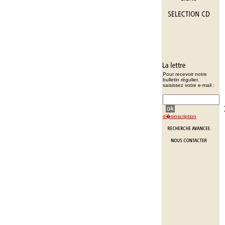
Pour recevoir notre
bulletin régulier,
saisissez votre e-mail :
d�sinscription