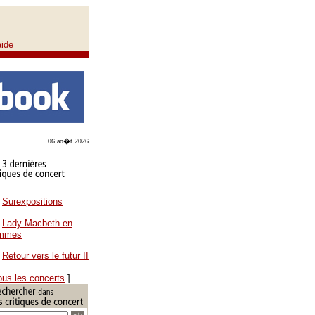
aide
06 ao�t 2026
Surexpositions
Lady Macbeth en
ammes
Retour vers le futur II
ous les concerts
]