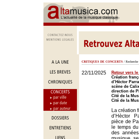
CRITIQUES DE CONCERTS
/ Recherche 
22/11/2025
Retour vers le
Création franç
d’Hèctor Parr
scène de Calix
direction de P
Cité de la Mus
Cité de la Mus
La création 
d’Hèctor P
pièce de Pas
le temps du
des années
musique se