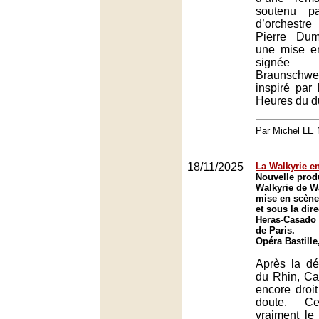
soutenu pa
d’orchestr
Pierre Dum
une mise e
signée
Braunschwe
inspiré par
Heures du d
Par Michel L
18/11/2025
La Walkyrie e
Nouvelle prod
Walkyrie de W
mise en scène 
et sous la dir
Heras-Casado 
de Paris.
Opéra Bastille
Après la dé
du Rhin, Cal
encore droi
doute. C
vraiment le