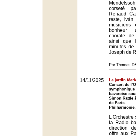
Mendelsso
corseté p
Renaud Cap
reste, Iván
musiciens 
bonheur u
chorale de
ainsi que l
minutes de
Joseph de R
Par Thomas 
14/11/2025
Le jardin féer
Concert de l’O
symphonique 
bavaroise sous
Simon Rattle 
de Paris.
Philharmonie,
L’Orchestre
la Radio ba
direction 
offre aux Pa