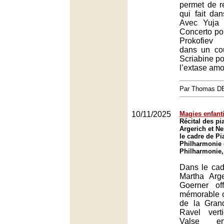
permet de r
qui fait da
Avec Yuja
Concerto po
Prokofiev 
dans un co
Scriabine p
l’extase am
Par Thomas 
10/11/2025
Magies enfant
Récital des pi
Argerich et N
le cadre de Pia
Philharmonie 
Philharmonie,
Dans le cad
Martha Arg
Goerner off
mémorable 
de la Gran
Ravel vert
Valse en