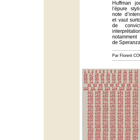
Huffman jo
l'épure styl
note d’inten
et vaut surt
de convi
interprétat
notamment 
de Speranza
Par Florent 
1
2
3
4
5
6
7
8
9
10
11
12
13
26
27
28
29
30
31
32
33
34
35
48
49
50
51
52
53
54
55
56
57
70
71
72
73
74
75
76
77
78
79
92
93
94
95
96
97
98
99
100
110
111
112
113
114
115
116
117
127
128
129
130
131
132
133
143
144
145
146
147
148
149
159
160
161
162
163
164
165
175
176
177
178
179
180
181
191
192
193
194
195
196
197
207
208
209
210
211
212
213
223
224
225
226
227
228
229
239
240
241
242
243
244
245
255
256
257
258
259
260
261
271
272
273
274
275
276
277
287
288
289
290
291
292
293
303
304
305
306
307
308
309
319
320
321
322
323
324
325
335
336
337
338
339
340
341
351
352
353
354
355
356
357