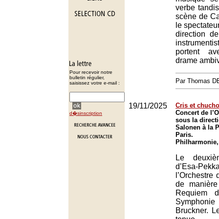
verbe tandi
scène de Cal
le spectateu
direction d
instrumentis
portent av
drame ambiv
Pour recevoir notre
bulletin régulier,
Par Thomas 
saisissez votre e-mail :
19/11/2025
Cris et chuch
Concert de l’O
d�sinscription
sous la direc
Salonen à la 
Paris.
Philharmonie,
Le deuxiè
d’Esa-Pekk
l’Orchestre 
de manière
Requiem d
Symphon
Bruckner. L