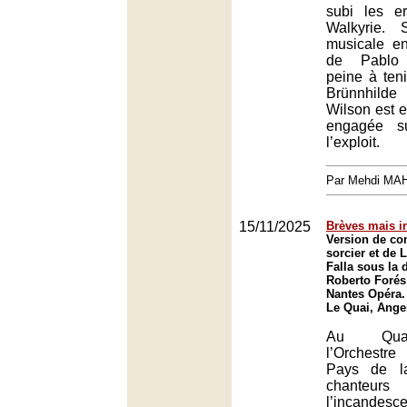
subi les e
Walkyrie. 
musicale e
de Pablo 
peine à teni
Brünnhil
Wilson est 
engagée s
l’exploit.
Par Mehdi MA
15/11/2025
Brèves mais i
Version de co
sorcier et de 
Falla sous la 
Roberto Forés
Nantes Opéra.
Le Quai, Ange
Au Quai
l’Orchestr
Pays de la
chanteur
l’incandesc