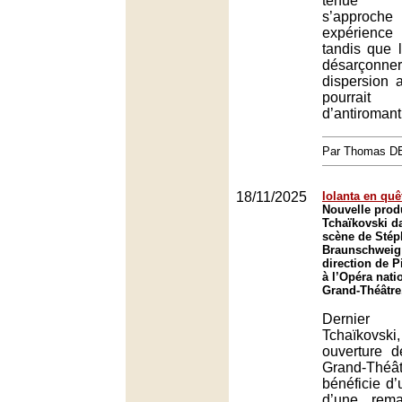
tenue ext
s’appr
expérience
tandis que 
désarçon
dispersion 
pourrai
d’antiromant
Par Thomas 
18/11/2025
Iolanta en quê
Nouvelle produ
Tchaïkovski d
scène de Sté
Braunschweig 
direction de 
à l’Opéra nati
Grand-Théâtre
Dernie
Tchaïkovsk
ouverture 
Grand-Théât
bénéficie d’
d’une rema