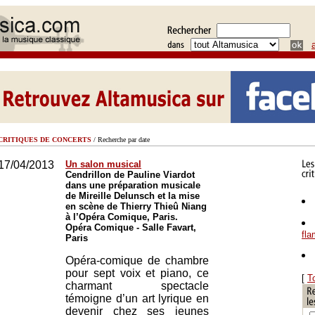
CRITIQUES DE CONCERTS
/ Recherche par date
17/04/2013
Un salon musical
Cendrillon de Pauline Viardot
dans une préparation musicale
de Mireille Delunsch et la mise
en scène de Thierry Thieû Niang
à l’Opéra Comique, Paris.
Opéra Comique - Salle Favart,
fl
Paris
Opéra-comique de chambre
pour sept voix et piano, ce
[
T
charmant spectacle
témoigne d’un art lyrique en
devenir chez ses jeunes