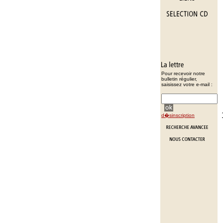
Pour recevoir notre
bulletin régulier,
saisissez votre e-mail :
d�sinscription