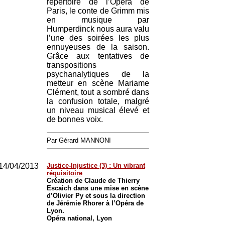
répertoire de l’Opéra de
Paris, le conte de Grimm mis
en musique par
Humperdinck nous aura valu
l’une des soirées les plus
ennuyeuses de la saison.
Grâce aux tentatives de
transpositions
psychanalytiques de la
metteur en scène Mariame
Clément, tout a sombré dans
la confusion totale, malgré
un niveau musical élevé et
de bonnes voix.
Par Gérard MANNONI
14/04/2013
Justice-Injustice (3) : Un vibrant
réquisitoire
Création de Claude de Thierry
Escaich dans une mise en scène
d’Olivier Py et sous la direction
de Jérémie Rhorer à l’Opéra de
Lyon.
Opéra national, Lyon