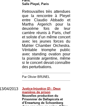
Paris.
Salle Pleyel, Paris
Retrouvailles très attendues
que la rencontre à Pleyel
entre Claudio Abbado et
Martha Argerich pour la
deuxième fois de leur
carrière réunis à Paris, chef
et soliste d’un même concert
avec les jeunes forces du
Mahler Chamber Orchestra.
Véritable triomphe public
avec standing ovation pour
la pianiste argentine, même
si le concert devait connaître
des perturbations.
Par Olivier BRUNEL
13/04/2013
Justice-Injustice (2) : Deux
manières de prison
Nouvelles production du
Prisonnier de Dallapicola et
d’Erwartung de Schoenberg