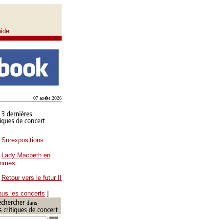
aide
07 ao�t 2026
Surexpositions
Lady Macbeth en
ammes
Retour vers le futur II
ous les concerts
]