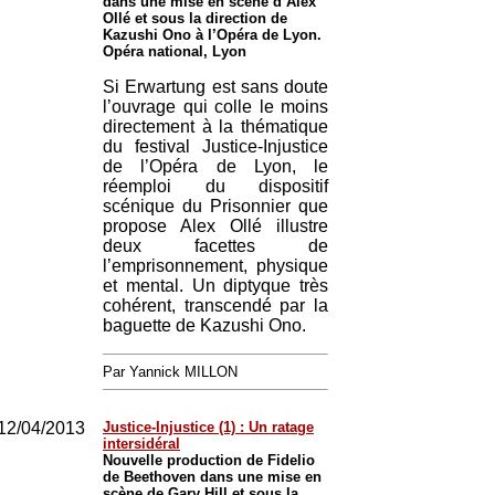
dans une mise en scène d’Alex
Ollé et sous la direction de
Kazushi Ono à l’Opéra de Lyon.
Opéra national, Lyon
Si Erwartung est sans doute
l’ouvrage qui colle le moins
directement à la thématique
du festival Justice-Injustice
de l’Opéra de Lyon, le
réemploi du dispositif
scénique du Prisonnier que
propose Alex Ollé illustre
deux facettes de
l’emprisonnement, physique
et mental. Un diptyque très
cohérent, transcendé par la
baguette de Kazushi Ono.
Par Yannick MILLON
12/04/2013
Justice-Injustice (1) : Un ratage
intersidéral
Nouvelle production de Fidelio
de Beethoven dans une mise en
scène de Gary Hill et sous la